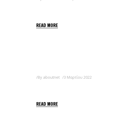
SHARPEN 40 SC
READ MORE
By
aboutnet
3 Μαρτίου 2022
SHARPEN 33 EC
READ MORE