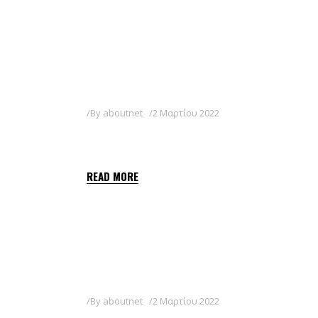
By
aboutnet
2 Μαρτίου 2022
FAXON NEW 40WG
READ MORE
By
aboutnet
2 Μαρτίου 2022