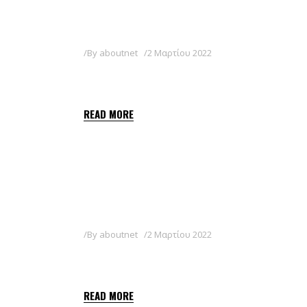
By
aboutnet
2 Μαρτίου 2022
QUIZALOFOP-P-ETHYL SHA
READ MORE
By
aboutnet
2 Μαρτίου 2022
FALCON 24 EC
READ MORE