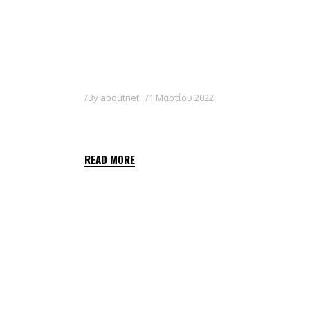
By
aboutnet
1 Μαρτίου 2022
TOUR 2,5 EC
READ MORE