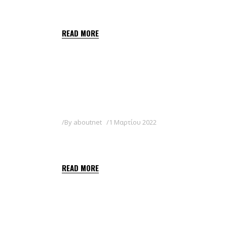
FANCY 50WP
READ MORE
By
aboutnet
1 Μαρτίου 2022
CUPRABLAU Z 35WG
READ MORE