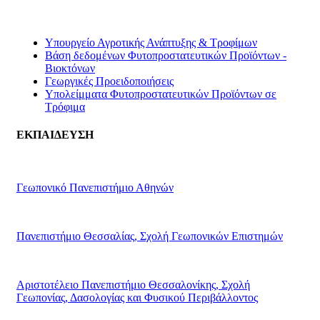
Υπουργείο Αγροτικής Ανάπτυξης & Τροφίμων
Βάση δεδομένων Φυτοπροστατευτικών Προϊόντων -
Βιοκτόνων
Γεωργικές Προειδοποιήσεις
Υπολείμματα Φυτοπροστατευτικών Προϊόντων σε
Τρόφιμα
ΕΚΠΑΙΔΕΥΣΗ
Γεωπονικό Πανεπιστήμιο Αθηνών
Πανεπιστήμιο Θεσσαλίας, Σχολή Γεωπονικών Επιστημών
Αριστοτέλειο Πανεπιστήμιο Θεσσαλονίκης, Σχολή
Γεωπονίας, Δασολογίας και Φυσικού Περιβάλλοντος