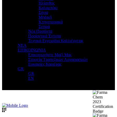
Ηλίανθος
Καλαμπόκι
Σόγια
Μηδική
Κτηνοτροφικά
Σιτηρά
Νέα Προϊόντα
Προϊοντικά Έντυπα
Τεχνικά Εγχειρίδια Καλλιέργειας
ΝΕΑ
ΕΠΙΚΟΙΝΩΝΙΑ
Επικοινωνήστε Μαζί Μας
Στοιχεία Τραπεζικών Λογαριασμών
Ευκαιρίες Καριέρας
GR
GR
EN