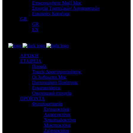
Επικοινωνήστε Μαζί Μας
Στοιχεία Τραπεζικών Λογαριασμών
Ευκαιρίες Καριέρας
GR
GR
EN
ΑΡΧΙΚΗ
ΕΤΑΙΡΕΙΑ
Προφίλ
Τομείς Δραστηριοποίησης
Οι Άνθρωποι Μας
Πιστοποίηση Ποιότητας
Εγκαταστάσεις
Οικονομικά στοιχεία
ΠΡΟΪΟΝΤΑ
Φυτοπροστασία
Εντομοκτόνα
Ακαρεοκτόνα
Νηματωδοκτόνα
Μυκητοκτόνα
Ζιζανιοκτόνα