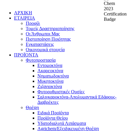
ΑΡΧΙΚΗ
ΕΤΑΙΡΕΙΑ
Προφίλ
Τομείς Δραστηριοποίησης
Οι Άνθρωποι Μας
Πιστοποίηση Ποιότητας
Εγκαταστάσεις
Οικονομικά στοιχεία
ΠΡΟΪΟΝΤΑ
Φυτοπροστασία
Εντομοκτόνα
Ακαρεοκτόνα
Νηματωδοκτόνα
Μυκητοκτόνα
Ζιζανιοκτόνα
Φυτορυθμιστικές Ουσίες
Σαλιγκαροκτόνα-Απολυμαντικά Εδάφους-
Διαβρέκτες
Θρέψη
Ειδικά Προϊόντα
Προϊόντα Θείου
Υδατοδιαλυτά Λιπάσματα
Agrichem/Εξειδικευμένη Θρέψη