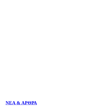
1100
ΣΥΝΕΡΓΑΤΕΣ
20
ΧΩΡΕΣ ΕΞΑΓΩΓΗΣ
70
ΧΡΟΝΙΑ ΕΜΠΕΙΡΙΑΣ
ΝΕΑ & ΑΡΘΡΑ