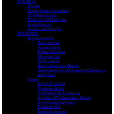
ΕΤΑΙΡΕΙΑ
Προφίλ
Τομείς Δραστηριοποίησης
Οι Άνθρωποι Μας
Πιστοποίηση Ποιότητας
Εγκαταστάσεις
Οικονομικά στοιχεία
ΠΡΟΪΟΝΤΑ
Φυτοπροστασία
Εντομοκτόνα
Ακαρεοκτόνα
Νηματωδοκτόνα
Μυκητοκτόνα
Ζιζανιοκτόνα
Φυτορυθμιστικές Ουσίες
Σαλιγκαροκτόνα-Απολυμαντικά Εδάφους-
Διαβρέκτες
Θρέψη
Ειδικά Προϊόντα
Προϊόντα Θείου
Υδατοδιαλυτά Λιπάσματα
Agrichem/Εξειδικευμένη Θρέψη
Ιχνοστοιχεία Αμινοξέα
Προϊόντα Gel
Εδαφοβελτιωτικά