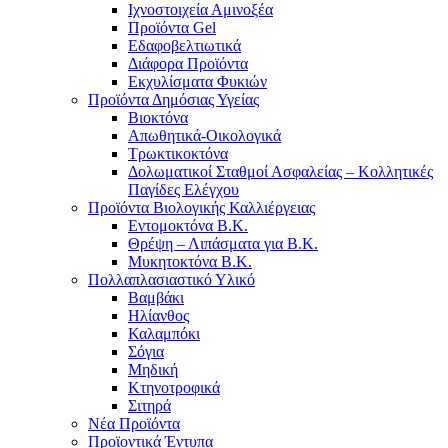
Ιχνοστοιχεία Αμινοξέα
Προϊόντα Gel
Εδαφοβελτιωτικά
Διάφορα Προϊόντα
Εκχυλίσματα Φυκιών
Προϊόντα Δημόσιας Υγείας
Βιοκτόνα
Απωθητικά-Οικολογικά
Τρωκτικοκτόνα
Δολωματικοί Σταθμοί Ασφαλείας – Κολλητικές
Παγίδες Ελέγχου
Προϊόντα Βιολογικής Καλλιέργειας
Εντομοκτόνα Β.Κ.
Θρέψη – Λιπάσματα για Β.Κ.
Μυκητοκτόνα Β.Κ.
Πολλαπλασιαστικό Υλικό
Βαμβάκι
Ηλίανθος
Καλαμπόκι
Σόγια
Μηδική
Κτηνοτροφικά
Σιτηρά
Νέα Προϊόντα
Προϊοντικά Έντυπα