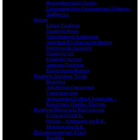
Φυτορυθμιστικές Ουσίες
Σαλιγκαροκτόνα-Απολυμαντικά Εδάφους-
Διαβρέκτες
Θρέψη
Ειδικά Προϊόντα
Προϊόντα Θείου
Υδατοδιαλυτά Λιπάσματα
Agrichem/Εξειδικευμένη Θρέψη
Ιχνοστοιχεία Αμινοξέα
Προϊόντα Gel
Εδαφοβελτιωτικά
Διάφορα Προϊόντα
Εκχυλίσματα Φυκιών
Προϊόντα Δημόσιας Υγείας
Βιοκτόνα
Απωθητικά-Οικολογικά
Τρωκτικοκτόνα
Δολωματικοί Σταθμοί Ασφαλείας –
Κολλητικές Παγίδες Ελέγχου
Προϊόντα Βιολογικής Καλλιέργειας
Εντομοκτόνα Β.Κ.
Θρέψη – Λιπάσματα για Β.Κ.
Μυκητοκτόνα Β.Κ.
Πολλαπλασιαστικό Υλικό
Βαμβάκι