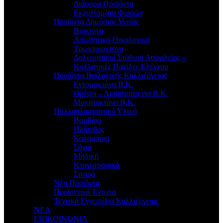
Διάφορα Προϊόντα
Εκχυλίσματα Φυκιών
Προϊόντα Δημόσιας Υγείας
Βιοκτόνα
Απωθητικά-Οικολογικά
Τρωκτικοκτόνα
Δολωματικοί Σταθμοί Ασφαλείας –
Κολλητικές Παγίδες Ελέγχου
Προϊόντα Βιολογικής Καλλιέργειας
Εντομοκτόνα Β.Κ.
Θρέψη – Λιπάσματα για Β.Κ.
Μυκητοκτόνα Β.Κ.
Πολλαπλασιαστικό Υλικό
Βαμβάκι
Ηλίανθος
Καλαμπόκι
Σόγια
Μηδική
Κτηνοτροφικά
Σιτηρά
Νέα Προϊόντα
Προϊοντικά Έντυπα
Τεχνικά Εγχειρίδια Καλλιέργειας
ΝΕΑ
ΕΠΙΚΟΙΝΩΝΙΑ