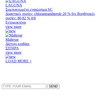
LAGUNA
Συμπυκνωμένο εναιώρημα SC
Δραστικές ουσίες: chlorantraniliprole 20 % β/o Βοηθητικές
ουσίες: 80,82 % β/β
Εντομοκτόνα
view more
Maltesse
Δίστιχο κριθάρι
ΣΙΤΗΡΑ
view more
LOAD MORE +
ΕΓΓΡΑΦΕΙΤΕ ΣΤΟ NEWSLETTER
EMAIL