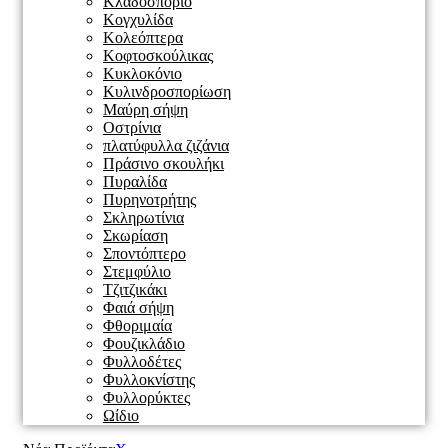
Κλαδοσπόριο
Κογχυλίδα
Κολεόπτερα
Κοφτοσκούλικας
Κυκλοκόνιο
Κυλινδροσπορίωση
Μαύρη σήψη
Οστρίνια
πλατύφυλλα ζιζάνια
Πράσινο σκουλήκι
Πυραλίδα
Πυρηνοτρήτης
Σκληρωτίνια
Σκωρίαση
Σποντόπτερο
Στεμφύλιο
Τζιτζικάκι
Φαιά σήψη
Φθοριμαία
Φουζικλάδιο
Φυλλοδέτες
Φυλλοκνίστης
Φυλλορύκτες
Ωίδιο