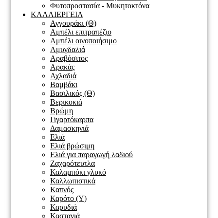
Φυτοπροστασία - Μυκητοκτόνα
ΚΑΛΛΙΕΡΓΕΙΑ
Αγγουράκι (Θ)
Αμπέλι επιτραπέζιο
Αμπέλι οινοποιήσιμο
Αμυγδαλιά
Αραβόσιτος
Αρακάς
Αχλαδιά
Βαμβάκι
Βασιλικός (Θ)
Βερικοκιά
Βρώμη
Γιγαρτόκαρπα
Δαμασκηνιά
Ελιά
Ελιά βρώσιμη
Ελιά για παραγωγή λαδιού
Ζαχαρότευτλα
Καλαμπόκι γλυκό
Καλλωπιστικά
Καπνός
Καρότο (Υ)
Καρυδιά
Καστανιά