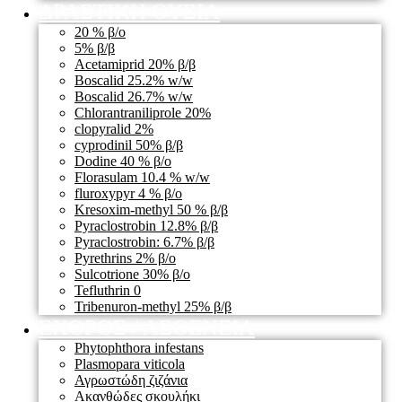
ΔΡΑΣΤΙΚΗ ΟΥΣΙΑ
20 % β/ο
5% β/β
Acetamiprid 20% β/β
Boscalid 25.2% w/w
Boscalid 26.7% w/w
Chlorantraniliprole 20%
clopyralid 2%
cyprodinil 50% β/β
Dodine 40 % β/ο
Florasulam 10.4 % w/w
fluroxypyr 4 % β/ο
Kresoxim-methyl 50 % β/β
Pyraclostrobin 12.8% β/β
Pyraclostrobin: 6.7% β/β
Pyrethrins 2% β/ο
Sulcotrione 30% β/ο
Tefluthrin 0
Tribenuron-methyl 25% β/β
ΕΧΘΡΟΣ / ΑΣΘΕΝΕΙΑ
Phytophthora infestans
Plasmopara viticola
Αγρωστώδη ζιζάνια
Ακανθώδες σκουλήκι