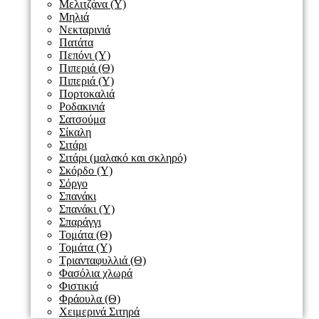
Μελιτζάνα (Υ)
Μηλιά
Νεκταρινιά
Πατάτα
Πεπόνι (Υ)
Πιπεριά (Θ)
Πιπεριά (Υ)
Πορτοκαλιά
Ροδακινιά
Σατσούμα
Σίκαλη
Σιτάρι
Σιτάρι (µαλακό και σκληρό)
Σκόρδο (Υ)
Σόργο
Σπανάκι
Σπανάκι (Υ)
Σπαράγγι
Τομάτα (Θ)
Τομάτα (Υ)
Τριανταφυλλιά (Θ)
Φασόλια χλωρά
Φιστικιά
Φράουλα (Θ)
Χειμερινά Σιτηρά