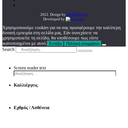
2022. Design by
BRAND4Life
Developed by
Χρησιμοποιούμε cookies για να σας προσφέρουμε την καλύτερη
δυνατή εμπειρία στη σελίδα μας. Εάν συνεχίσετε να
χρησιμοποιείτε τη σελίδα, θα υποθέσουμε πως είστε
ικανοποιημένοι με αυτό.
Εντάξει
Πολιτική απορρήτου
Search
Screen reader text
Καλλιέργεις
Εχθρός / Ασθένεια