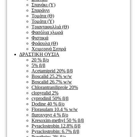
Σπανάκι (Υ)
Σπαράγγι
Τομάτα (Θ)
Τομάτα (Υ)
Τριανταφυλλιά (Θ)
Φασόλια χλωρά
Φιστικιά
Φράουλα (Θ)
Χειμερινά Σιτηρά
ΔΡΑΣΤΙΚΗ ΟΥΣΙΑ
20 % β/ο
5% β/β
Acetamiprid 20% β/β
Boscalid 25.2% w/w
Boscalid 26.7% w/w
Chlorantraniliprole 20%
clopyralid 2%
cyprodinil 50% β/β
Dodine 40 % β/ο
Florasulam 10.4 % w/w
fluroxypyr 4 % β/ο
Kresoxim-methyl 50 % β/β
Pyraclostrobin 12.8% β/β
Pyraclostrobin: 6.7% β/β
Pyrethrins 2% β/ο