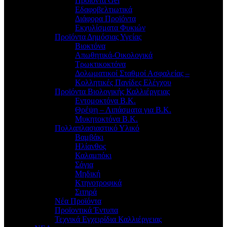
Προϊόντα Gel
Εδαφοβελτιωτικά
Διάφορα Προϊόντα
Εκχυλίσματα Φυκιών
Προϊόντα Δημόσιας Υγείας
Βιοκτόνα
Απωθητικά-Οικολογικά
Τρωκτικοκτόνα
Δολωματικοί Σταθμοί Ασφαλείας –
Κολλητικές Παγίδες Ελέγχου
Προϊόντα Βιολογικής Καλλιέργειας
Εντομοκτόνα Β.Κ.
Θρέψη – Λιπάσματα για Β.Κ.
Μυκητοκτόνα Β.Κ.
Πολλαπλασιαστικό Υλικό
Βαμβάκι
Ηλίανθος
Καλαμπόκι
Σόγια
Μηδική
Κτηνοτροφικά
Σιτηρά
Νέα Προϊόντα
Προϊοντικά Έντυπα
Τεχνικά Εγχειρίδια Καλλιέργειας