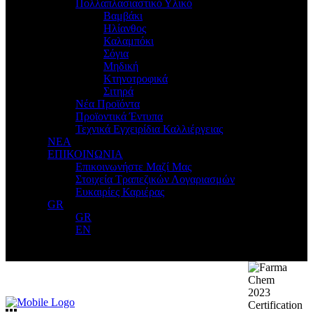
Πολλαπλασιαστικό Υλικό
Βαμβάκι
Ηλίανθος
Καλαμπόκι
Σόγια
Μηδική
Κτηνοτροφικά
Σιτηρά
Νέα Προϊόντα
Προϊοντικά Έντυπα
Τεχνικά Εγχειρίδια Καλλιέργειας
ΝΕΑ
ΕΠΙΚΟΙΝΩΝΙΑ
Επικοινωνήστε Μαζί Μας
Στοιχεία Τραπεζικών Λογαριασμών
Ευκαιρίες Καριέρας
GR
GR
EN