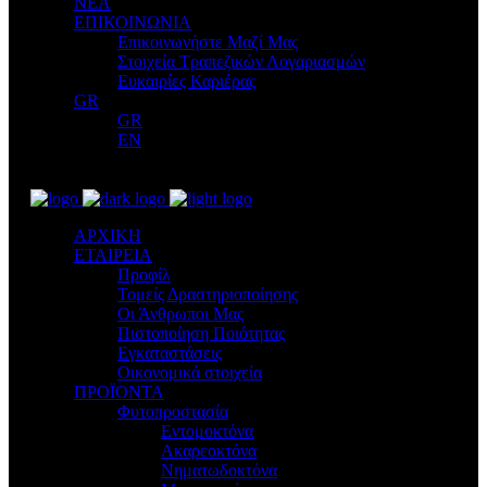
ΝΕΑ
ΕΠΙΚΟΙΝΩΝΙΑ
Επικοινωνήστε Μαζί Μας
Στοιχεία Τραπεζικών Λογαριασμών
Ευκαιρίες Καριέρας
GR
GR
EN
ΑΡΧΙΚΗ
ΕΤΑΙΡΕΙΑ
Προφίλ
Τομείς Δραστηριοποίησης
Οι Άνθρωποι Μας
Πιστοποίηση Ποιότητας
Εγκαταστάσεις
Οικονομικά στοιχεία
ΠΡΟΪΟΝΤΑ
Φυτοπροστασία
Εντομοκτόνα
Ακαρεοκτόνα
Νηματωδοκτόνα