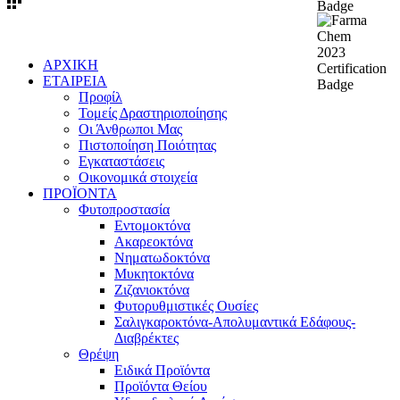
ΑΡΧΙΚΗ
ΕΤΑΙΡΕΙΑ
Προφίλ
Τομείς Δραστηριοποίησης
Οι Άνθρωποι Μας
Πιστοποίηση Ποιότητας
Εγκαταστάσεις
Οικονομικά στοιχεία
ΠΡΟΪΟΝΤΑ
Φυτοπροστασία
Εντομοκτόνα
Ακαρεοκτόνα
Νηματωδοκτόνα
Μυκητοκτόνα
Ζιζανιοκτόνα
Φυτορυθμιστικές Ουσίες
Σαλιγκαροκτόνα-Απολυμαντικά Εδάφους-
Διαβρέκτες
Θρέψη
Ειδικά Προϊόντα
Προϊόντα Θείου