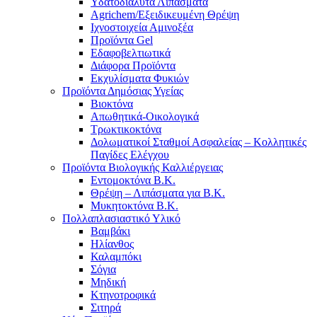
Υδατοδιαλυτά Λιπάσματα
Agrichem/Εξειδικευμένη Θρέψη
Ιχνοστοιχεία Αμινοξέα
Προϊόντα Gel
Εδαφοβελτιωτικά
Διάφορα Προϊόντα
Εκχυλίσματα Φυκιών
Προϊόντα Δημόσιας Υγείας
Βιοκτόνα
Απωθητικά-Οικολογικά
Τρωκτικοκτόνα
Δολωματικοί Σταθμοί Ασφαλείας – Κολλητικές
Παγίδες Ελέγχου
Προϊόντα Βιολογικής Καλλιέργειας
Εντομοκτόνα Β.Κ.
Θρέψη – Λιπάσματα για Β.Κ.
Μυκητοκτόνα Β.Κ.
Πολλαπλασιαστικό Υλικό
Βαμβάκι
Ηλίανθος
Καλαμπόκι
Σόγια
Μηδική
Κτηνοτροφικά
Σιτηρά