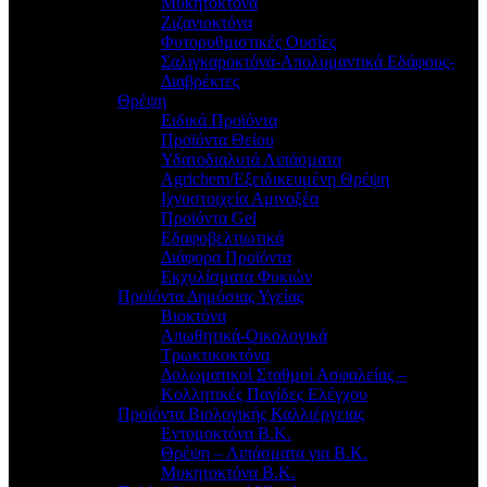
Μυκητοκτόνα
Ζιζανιοκτόνα
Φυτορυθμιστικές Ουσίες
Σαλιγκαροκτόνα-Απολυμαντικά Εδάφους-
Διαβρέκτες
Θρέψη
Ειδικά Προϊόντα
Προϊόντα Θείου
Υδατοδιαλυτά Λιπάσματα
Agrichem/Εξειδικευμένη Θρέψη
Ιχνοστοιχεία Αμινοξέα
Προϊόντα Gel
Εδαφοβελτιωτικά
Διάφορα Προϊόντα
Εκχυλίσματα Φυκιών
Προϊόντα Δημόσιας Υγείας
Βιοκτόνα
Απωθητικά-Οικολογικά
Τρωκτικοκτόνα
Δολωματικοί Σταθμοί Ασφαλείας –
Κολλητικές Παγίδες Ελέγχου
Προϊόντα Βιολογικής Καλλιέργειας
Εντομοκτόνα Β.Κ.
Θρέψη – Λιπάσματα για Β.Κ.
Μυκητοκτόνα Β.Κ.