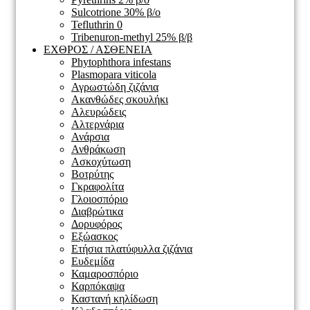
Sulcotrione 30% β/ο
Tefluthrin 0
Tribenuron-methyl 25% β/β
ΕΧΘΡΟΣ / ΑΣΘΕΝΕΙΑ
Phytophthora infestans
Plasmopara viticola
Αγρωστώδη ζιζάνια
Ακανθώδες σκουλήκι
Αλευρώδεις
Αλτερνάρια
Ανάρσια
Ανθράκωση
Ασκοχύτωση
Βοτρύτης
Γκραφολίτα
Γλοιοσπόριο
Διαβρώτικα
Δορυφόρος
Εξώασκος
Ετήσια πλατύφυλλα ζιζάνια
Ευδεμίδα
Καμαροσπόριο
Καρπόκαψα
Καστανή κηλίδωση