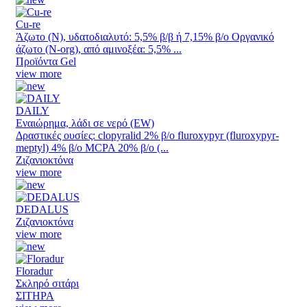
Cu-re
Άζωτο (N), υδατοδιαλυτό: 5,5% β/β ή 7,15% β/ο Οργανικό
άζωτο (N-org), από αμινοξέα: 5,5% ...
Προϊόντα Gel
view more
DAILY
Εναιώρημα, λάδι σε νερό (EW)
Δραστικές ουσίες: clopyralid 2% β/ο fluroxypyr (fluroxypyr-
meptyl) 4% β/ο MCPA 20% β/ο (...
Ζιζανιοκτόνα
view more
DEDALUS
Ζιζανιοκτόνα
view more
Floradur
Σκληρό σιτάρι
ΣΙΤΗΡΑ