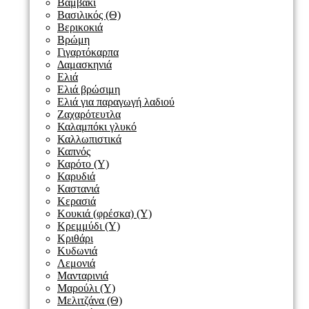
Βαμβάκι
Βασιλικός (Θ)
Βερικοκιά
Βρώμη
Γιγαρτόκαρπα
Δαμασκηνιά
Ελιά
Ελιά βρώσιμη
Ελιά για παραγωγή λαδιού
Ζαχαρότευτλα
Καλαμπόκι γλυκό
Καλλωπιστικά
Καπνός
Καρότο (Υ)
Καρυδιά
Καστανιά
Κερασιά
Κουκιά (φρέσκα) (Υ)
Κρεμμύδι (Υ)
Κριθάρι
Κυδωνιά
Λεμονιά
Μανταρινιά
Μαρούλι (Υ)
Μελιτζάνα (Θ)