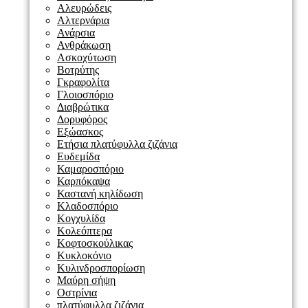
Αλευρώδεις
Αλτερνάρια
Ανάρσια
Ανθράκωση
Ασκοχύτωση
Βοτρύτης
Γκραφολίτα
Γλοιοσπόριο
Διαβρώτικα
Δορυφόρος
Εξώασκος
Ετήσια πλατύφυλλα ζιζάνια
Ευδεμίδα
Καμαροσπόριο
Καρπόκαψα
Καστανή κηλίδωση
Κλαδοσπόριο
Κογχυλίδα
Κολεόπτερα
Κοφτοσκούλικας
Κυκλοκόνιο
Κυλινδροσπορίωση
Μαύρη σήψη
Οστρίνια
πλατύφυλλα ζιζάνια