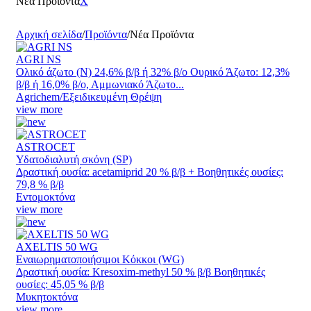
Νέα Προϊόντα
X
Αρχική σελίδα
/
Προϊόντα
/
Νέα Προϊόντα
AGRI NS
Ολικό άζωτο (Ν) 24,6% β/β ή 32% β/ο Ουρικό Άζωτο: 12,3%
β/β ή 16,0% β/ο, Αμμωνιακό Άζωτο...
Agrichem/Εξειδικευμένη Θρέψη
view more
ASTROCET
Υδατοδιαλυτή σκόνη (SP)
Δραστική ουσία: acetamiprid 20 % β/β + Βοηθητικές ουσίες:
79,8 % β/β
Εντομοκτόνα
view more
AXELTIS 50 WG
Εναιωρηματοποιήσιμοι Κόκκοι (WG)
Δραστική ουσία: Kresoxim-methyl 50 % β/β Βοηθητικές
ουσίες: 45,05 % β/β
Μυκητοκτόνα
view more