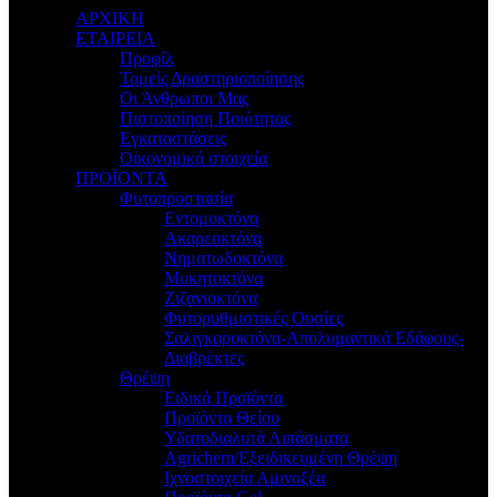
ΑΡΧΙΚΗ
ΕΤΑΙΡΕΙΑ
Προφίλ
Τομείς Δραστηριοποίησης
Οι Άνθρωποι Μας
Πιστοποίηση Ποιότητας
Εγκαταστάσεις
Οικονομικά στοιχεία
ΠΡΟΪΟΝΤΑ
Φυτοπροστασία
Εντομοκτόνα
Ακαρεοκτόνα
Νηματωδοκτόνα
Μυκητοκτόνα
Ζιζανιοκτόνα
Φυτορυθμιστικές Ουσίες
Σαλιγκαροκτόνα-Απολυμαντικά Εδάφους-
Διαβρέκτες
Θρέψη
Ειδικά Προϊόντα
Προϊόντα Θείου
Υδατοδιαλυτά Λιπάσματα
Agrichem/Εξειδικευμένη Θρέψη
Ιχνοστοιχεία Αμινοξέα