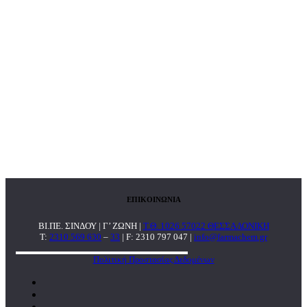
ΕΠΙΚΟΙΝΩΝΙΑ
ΒΙ.ΠΕ. ΣΙΝΔΟΥ | Γ’ ΖΩΝΗ |
Τ.Θ. 1026 57022 ΘΕΣΣΑΛΟΝΙΚΗ
T:
2310 569 630
–
33
| F: 2310 797 047 |
info@farmachem.gr
Πολιτική Προστασίας Δεδομένων