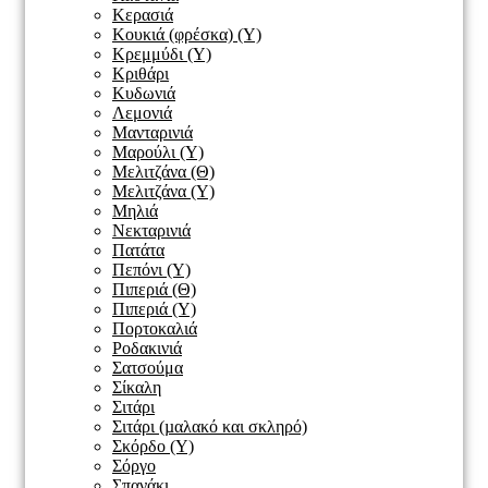
Κερασιά
Κουκιά (φρέσκα) (Υ)
Κρεμμύδι (Υ)
Κριθάρι
Κυδωνιά
Λεμονιά
Μανταρινιά
Μαρούλι (Υ)
Μελιτζάνα (Θ)
Μελιτζάνα (Υ)
Μηλιά
Νεκταρινιά
Πατάτα
Πεπόνι (Υ)
Πιπεριά (Θ)
Πιπεριά (Υ)
Πορτοκαλιά
Ροδακινιά
Σατσούμα
Σίκαλη
Σιτάρι
Σιτάρι (µαλακό και σκληρό)
Σκόρδο (Υ)
Σόργο
Σπανάκι