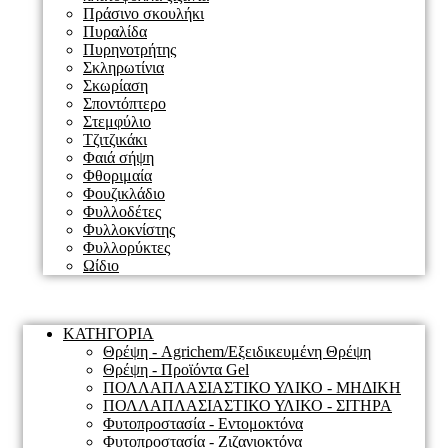
Πράσινο σκουλήκι
Πυραλίδα
Πυρηνοτρήτης
Σκληρωτίνια
Σκωρίαση
Σποντόπτερο
Στεμφύλιο
Τζιτζικάκι
Φαιά σήψη
Φθοριμαία
Φουζικλάδιο
Φυλλοδέτες
Φυλλοκνίστης
Φυλλορύκτες
Ωίδιο
Menu
ΚΑΤΗΓΟΡΙΑ
Θρέψη - Agrichem/Εξειδικευμένη Θρέψη
Θρέψη - Προϊόντα Gel
ΠΟΛΛΑΠΛΑΣΙΑΣΤΙΚΟ ΥΛΙΚΟ - ΜΗΔΙΚΗ
ΠΟΛΛΑΠΛΑΣΙΑΣΤΙΚΟ ΥΛΙΚΟ - ΣΙΤΗΡΑ
Φυτοπροστασία - Εντομοκτόνα
Φυτοπροστασία - Ζιζανιοκτόνα