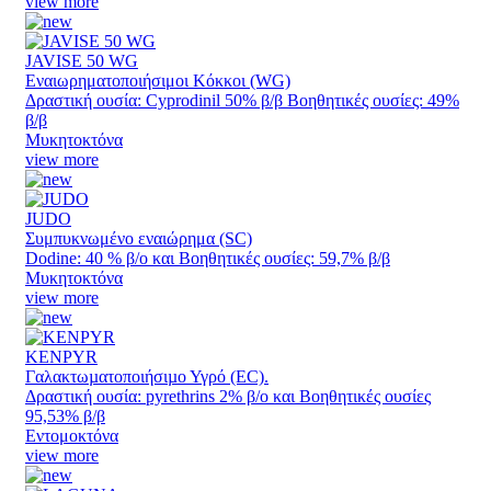
view more
JAVISE 50 WG
Εναιωρηματοποιήσιμοι Κόκκοι (WG)
Δραστική ουσία: Cyprodinil 50% β/β Βοηθητικές ουσίες: 49%
β/β
Μυκητοκτόνα
view more
JUDO
Συμπυκνωμένο εναιώρημα (SC)
Dodine: 40 % β/ο και Βοηθητικές ουσίες: 59,7% β/β
Μυκητοκτόνα
view more
KENPYR
Γαλακτωµατοποιήσιµο Υγρό (EC).
Δραστική ουσία: pyrethrins 2% β/ο και Βοηθητικές ουσίες
95,53% β/β
Εντομοκτόνα
view more