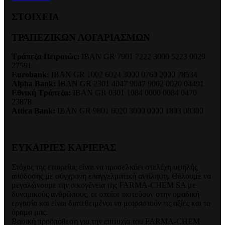
ΣΤΟΙΧΕΙΑ
ΤΡΑΠΕΖΙΚΩΝ ΛΟΓΑΡΙΑΣΜΩΝ
Τράπεζα Πειραιώς:
IBAN GR 7901 7222 3000 5223 0029
27591
Eurobank:
IBAN GR 1002 6024 3000 0760 2000 78534
Alpha Bank:
IBAN GR 2301 4047 9047 9002 0020 04491
Εθνική Τράπεζα:
IBAN GR 0301 1084 0000 0084 0470
23878
Attica Bank:
IBAN
GR 9801 6020 3000 0000 1803 08300
ΕΥΚΑΙΡΙΕΣ ΚΑΡΙΕΡΑΣ
Στόχος της εταιρείας είναι να προσελκύει στελέχη υψηλής
απόδοσης με σύγχρονη επαγγελματική αντίληψη. Θέλουμε να
μεγαλώνουμε την οικογένεια της FARMA-CHEM SA με
δυναμικούς ανθρώπους, οι οποίοι πιστεύουν στην ομαδική
εργασία και είναι διατεθειμένοι να μοιραστούν τις αξίες και το
όραμα μας.
Βασική προϋπόθεση για την επιτυχία του FARMA-CHEM