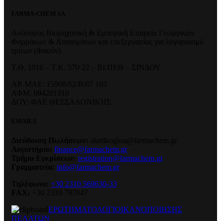
FARMA-CHEM SA
Ανώνυμος Βιομηχανική & Εμπορική Εταιρεία Γεωργικών
Φαρμάκων & Λιπασμάτων και επεξεργασίας για λογαριασμό
τρίτων (Φασόν).
Τ.Θ. 1016 – Τ.Κ. 570 22 – ΒΙ.ΠΕΘ – ΣΙΝΔΟΥ
ΑΡ. ΜΑΕ: 15908/62/Β/87 165
ΑΦΜ: 094201910
ΔΟΥ: ΦΑΕ ΘΕΣΣΑΛΟΝΙΚΗΣ
EMAILS
Διεύθυνση Πωλήσεων:
aketikoglou@farmachem.gr
Λογιστήριο:
finance@farmachem.gr
Τμήμα Εγκρίσεων:
registration@farmachem.gr
Γραμματεία:
info@farmachem.gr
Τηλέφωνο:
+30 2310 569630-33
FAX:
+30 2310 797047
ΕΡΩΤΗΜΑΤΟΛΟΓΙΟ
ΙΚΑΝΟΠΟΙΗΣΗΣ
ΠΕΛΑΤΩΝ