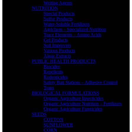
Wetting Agents
NUTRITION
Special Products
Sulfur Products
Water-Soluble Fertilizers
Agrichem – Specialized Nutrition
Trace Elements – Amino Acids
Gel Products
Soil Improvers
Various Products
Algae Extracts
PUBLIC HEALTH PRODUCTS
Biocides
Repellents
Rodenticides
Safety Bait Stations – Adhesive Control
Traps
BIOLOGICAL FORMULATIONS
Organic Agriculture Insecticides
Organic Agriculture Nutrition – Fertilizers
Organic Agriculture Fungicides
SEEDS
COTTON
SUNFLOWER
CORN