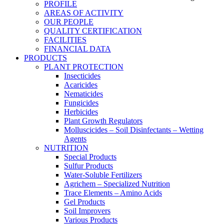
PROFILE
AREAS OF ACTIVITY
OUR PEOPLE
QUALITY CERTIFICATION
FACILITIES
FINANCIAL DATA
PRODUCTS
PLANT PROTECTION
Insecticides
Acaricides
Nematicides
Fungicides
Herbicides
Plant Growth Regulators
Molluscicides – Soil Disinfectants – Wetting
Agents
NUTRITION
Special Products
Sulfur Products
Water-Soluble Fertilizers
Agrichem – Specialized Nutrition
Trace Elements – Amino Acids
Gel Products
Soil Improvers
Various Products