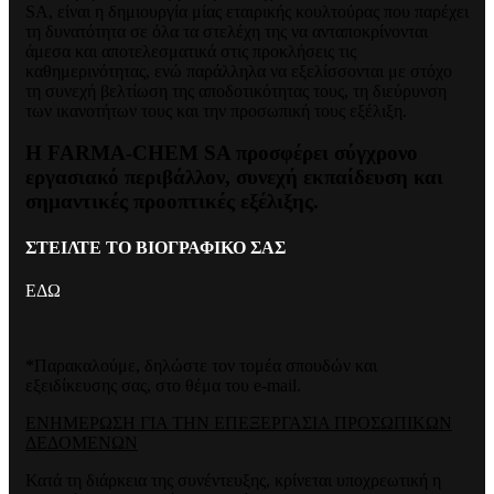
SA, είναι η δημιουργία μίας εταιρικής κουλτούρας που παρέχει
τη δυνατότητα σε όλα τα στελέχη της να ανταποκρίνονται
άμεσα και αποτελεσματικά στις προκλήσεις τις
καθημερινότητας, ενώ παράλληλα να εξελίσσονται με στόχο
τη συνεχή βελτίωση της αποδοτικότητας τους, τη διεύρυνση
των ικανοτήτων τους και την προσωπική τους εξέλιξη.
Η FARMA-CHEM SA προσφέρει σύγχρονο
εργασιακό περιβάλλον, συνεχή εκπαίδευση και
σημαντικές προοπτικές εξέλιξης.
ΣΤΕΙΛΤΕ ΤΟ ΒΙΟΓΡΑΦΙΚΟ ΣΑΣ
ΕΔΩ
*Παρακαλούμε, δηλώστε τον τομέα σπουδών και
εξειδίκευσης σας, στο θέμα του e-mail.
ΕΝΗΜΕΡΩΣΗ ΓΙΑ ΤΗΝ ΕΠΕΞΕΡΓΑΣΙΑ ΠΡΟΣΩΠΙΚΩΝ
ΔΕΔΟΜΕΝΩΝ
Κατά τη διάρκεια της συνέντευξης, κρίνεται υποχρεωτική η