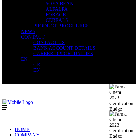
SOYA BEAN
ALFALFA
FORAGE
CEREALS
PRODUCT BROCHURES
NEWS
CONTACT
CONTACT US
BANK ACCOUNT DETAILS
CAREER OPPORTUNITIES
EN
GR
EN
HOME
COMPANY