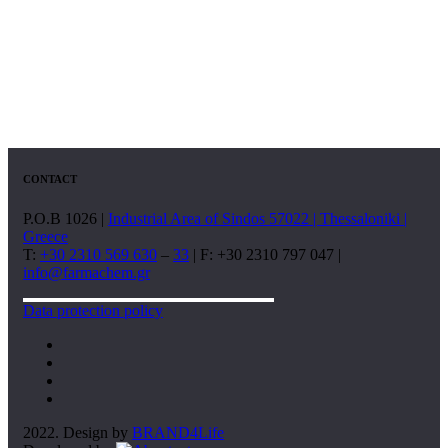
CONTACT
P.O.B 1026 |
Industrial Area of Sindos 57022 | Thessaloniki |
Greece
T:
+30 2310 569 630
–
33
| F: +30 2310 797 047 |
info@farmachem.gr
Data protection policy
2022. Design by
BRAND4Life