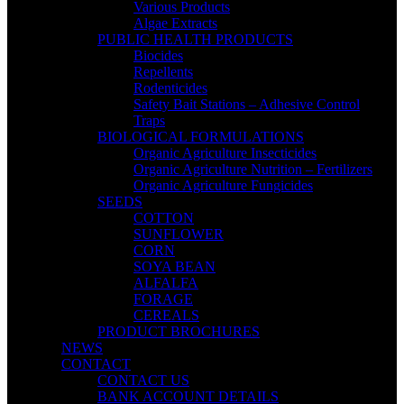
Various Products
Algae Extracts
PUBLIC HEALTH PRODUCTS
Biocides
Repellents
Rodenticides
Safety Bait Stations – Adhesive Control
Traps
BIOLOGICAL FORMULATIONS
Organic Agriculture Insecticides
Organic Agriculture Nutrition – Fertilizers
Organic Agriculture Fungicides
SEEDS
COTTON
SUNFLOWER
CORN
SOYA BEAN
ALFALFA
FORAGE
CEREALS
PRODUCT BROCHURES
NEWS
CONTACT
CONTACT US
BANK ACCOUNT DETAILS