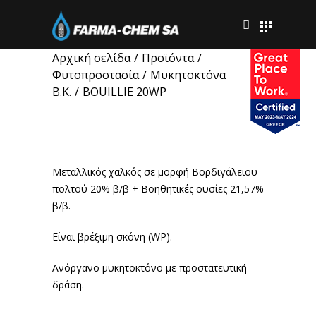
Αρχική σελίδα
/
Προϊόντα
/
Φυτοπροστασία
/
Μυκητοκτόνα
Β.Κ.
/
BOUILLIE 20WP
BOUILLIE 20WP
Μεταλλικός χαλκός σε μορφή Βορδιγάλειου
πολτού 20% β/β + Βοηθητικές ουσίες 21,57%
β/β.
Είναι βρέξιμη σκόνη (WP).
Ανόργανο μυκητοκτόνο με προστατευτική
δράση.