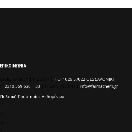
ΕΠΙΚΟΙΝΩΝΙΑ
ΒΙ.ΠΕ. ΣΙΝΔΟΥ | Γ’ ΖΩΝΗ |
Τ.Θ. 1026 57022 ΘΕΣΣΑΛΟΝΙΚΗ
T:
2310 569 630
–
33
| F: 2310 797 047 |
info@farmachem.gr
Πολιτική Προστασίας Δεδομένων