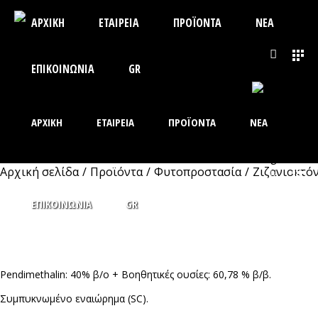
ΑΡΧΙΚΗ
ΕΤΑΙΡΕΙΑ
ΠΡΟΪΟΝΤΑ
ΝΕΑ
ΕΠΙΚΟΙΝΩΝΙΑ
GR
ΑΡΧΙΚΗ
ΕΤΑΙΡΕΙΑ
ΠΡΟΪΟΝΤΑ
ΝΕΑ
Αρχική σελίδα
/
Προϊόντα
/
Φυτοπροστασία
/
Ζιζανιοκτό
SHARPEN 40 SC
ΕΠΙΚΟΙΝΩΝΙΑ
GR
Pendimethalin: 40% β/ο + Βοηθητικές ουσίες: 60,78 % β/β.
Συμπυκνωμένο εναιώρημα (SC).