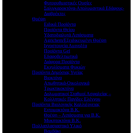
Φυτορυθμιστικές Ουσίες
Σαλιγκαροκτόνα-Απολυμαντικά Εδάφους-
Διαβρέκτες
Θρέψη
Ειδικά Προϊόντα
Προϊόντα Θείου
Υδατοδιαλυτά Λιπάσματα
Agrichem/Εξειδικευμένη Θρέψη
Ιχνοστοιχεία Αμινοξέα
Προϊόντα Gel
Εδαφοβελτιωτικά
Διάφορα Προϊόντα
Εκχυλίσματα Φυκιών
Προϊόντα Δημόσιας Υγείας
Βιοκτόνα
Απωθητικά-Οικολογικά
Τρωκτικοκτόνα
Δολωματικοί Σταθμοί Ασφαλείας –
Κολλητικές Παγίδες Ελέγχου
Προϊόντα Βιολογικής Καλλιέργειας
Εντομοκτόνα Β.Κ.
Θρέψη – Λιπάσματα για Β.Κ.
Μυκητοκτόνα Β.Κ.
Πολλαπλασιαστικό Υλικό
Βαμβάκι