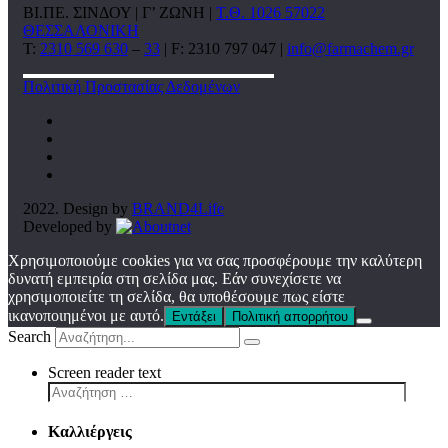
ΒΙ.ΠΕ. ΣΙΝΔΟΥ | Γ’ ΖΩΝΗ |
Τ.Θ. 1026 57022
ΘΕΣΣΑΛΟΝΙΚΗ
T:
2310 569 630
–
33
| F: 2310 797 047 |
info@farmachem.gr
Πολιτική Προστασίας Δεδομένων
2022. Design by
BRAND4Life
Developed by
Χρησιμοποιούμε cookies για να σας προσφέρουμε την καλύτερη
δυνατή εμπειρία στη σελίδα μας. Εάν συνεχίσετε να
χρησιμοποιείτε τη σελίδα, θα υποθέσουμε πως είστε
ικανοποιημένοι με αυτό.
Εντάξει
Πολιτική απορρήτου
Search
Screen reader text
Καλλιέργεις