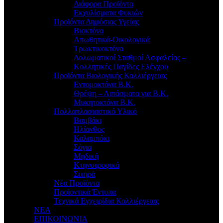
Διάφορα Προϊόντα
Εκχυλίσματα Φυκιών
Προϊόντα Δημόσιας Υγείας
Βιοκτόνα
Απωθητικά-Οικολογικά
Τρωκτικοκτόνα
Δολωματικοί Σταθμοί Ασφαλείας –
Κολλητικές Παγίδες Ελέγχου
Προϊόντα Βιολογικής Καλλιέργειας
Εντομοκτόνα Β.Κ.
Θρέψη – Λιπάσματα για Β.Κ.
Μυκητοκτόνα Β.Κ.
Πολλαπλασιαστικό Υλικό
Βαμβάκι
Ηλίανθος
Καλαμπόκι
Σόγια
Μηδική
Κτηνοτροφικά
Σιτηρά
Νέα Προϊόντα
Προϊοντικά Έντυπα
Τεχνικά Εγχειρίδια Καλλιέργειας
ΝΕΑ
ΕΠΙΚΟΙΝΩΝΙΑ