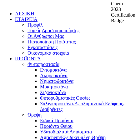
ΑΡΧΙΚΗ
ΕΤΑΙΡΕΙΑ
Προφίλ
Τομείς Δραστηριοποίησης
Οι Άνθρωποι Μας
Πιστοποίηση Ποιότητας
Εγκαταστάσεις
Οικονομικά στοιχεία
ΠΡΟΪΟΝΤΑ
Φυτοπροστασία
Εντομοκτόνα
Ακαρεοκτόνα
Νηματωδοκτόνα
Μυκητοκτόνα
Ζιζανιοκτόνα
Φυτορυθμιστικές Ουσίες
Σαλιγκαροκτόνα-Απολυμαντικά Εδάφους-
Διαβρέκτες
Θρέψη
Ειδικά Προϊόντα
Προϊόντα Θείου
Υδατοδιαλυτά Λιπάσματα
Agrichem/Εξειδικευμένη Θρέψη