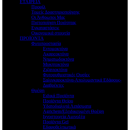
ΕΤΑΙΡΕΙΑ
Προφίλ
Τομείς Δραστηριοποίησης
Οι Άνθρωποι Μας
Πιστοποίηση Ποιότητας
Εγκαταστάσεις
Οικονομικά στοιχεία
ΠΡΟΪΟΝΤΑ
Φυτοπροστασία
Εντομοκτόνα
Ακαρεοκτόνα
Νηματωδοκτόνα
Μυκητοκτόνα
Ζιζανιοκτόνα
Φυτορυθμιστικές Ουσίες
Σαλιγκαροκτόνα-Απολυμαντικά Εδάφους-
Διαβρέκτες
Θρέψη
Ειδικά Προϊόντα
Προϊόντα Θείου
Υδατοδιαλυτά Λιπάσματα
Agrichem/Εξειδικευμένη Θρέψη
Ιχνοστοιχεία Αμινοξέα
Προϊόντα Gel
Εδαφοβελτιωτικά