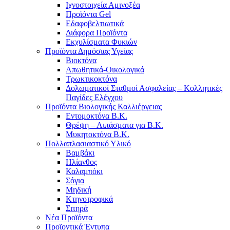
Ιχνοστοιχεία Αμινοξέα
Προϊόντα Gel
Εδαφοβελτιωτικά
Διάφορα Προϊόντα
Εκχυλίσματα Φυκιών
Προϊόντα Δημόσιας Υγείας
Βιοκτόνα
Απωθητικά-Οικολογικά
Τρωκτικοκτόνα
Δολωματικοί Σταθμοί Ασφαλείας – Κολλητικές
Παγίδες Ελέγχου
Προϊόντα Βιολογικής Καλλιέργειας
Εντομοκτόνα Β.Κ.
Θρέψη – Λιπάσματα για Β.Κ.
Μυκητοκτόνα Β.Κ.
Πολλαπλασιαστικό Υλικό
Βαμβάκι
Ηλίανθος
Καλαμπόκι
Σόγια
Μηδική
Κτηνοτροφικά
Σιτηρά
Νέα Προϊόντα
Προϊοντικά Έντυπα