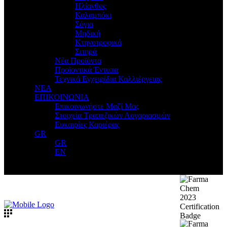
Ηλίανθος
Καλαμπόκι
Σόγια
Μηδική
Κτηνοτροφικά
Σιτηρά
Νέα Προϊόντα
Προϊοντικά Έντυπα
Τεχνικά Εγχειρίδια Καλλιέργειας
ΝΕΑ
ΕΠΙΚΟΙΝΩΝΙΑ
Επικοινωνήστε Μαζί Μας
Στοιχεία Τραπεζικών Λογαριασμών
Ευκαιρίες Καριέρας
GR
GR
EN