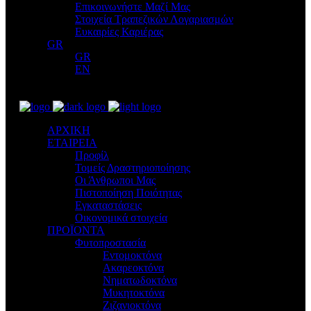
Επικοινωνήστε Μαζί Μας
Στοιχεία Τραπεζικών Λογαριασμών
Ευκαιρίες Καριέρας
GR
GR
EN
ΑΡΧΙΚΗ
ΕΤΑΙΡΕΙΑ
Προφίλ
Τομείς Δραστηριοποίησης
Οι Άνθρωποι Μας
Πιστοποίηση Ποιότητας
Εγκαταστάσεις
Οικονομικά στοιχεία
ΠΡΟΪΟΝΤΑ
Φυτοπροστασία
Εντομοκτόνα
Ακαρεοκτόνα
Νηματωδοκτόνα
Μυκητοκτόνα
Ζιζανιοκτόνα