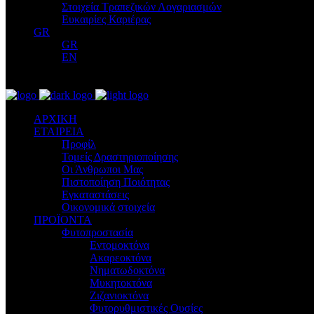
Στοιχεία Τραπεζικών Λογαριασμών
Ευκαιρίες Καριέρας
GR
GR
EN
ΑΡΧΙΚΗ
ΕΤΑΙΡΕΙΑ
Προφίλ
Τομείς Δραστηριοποίησης
Οι Άνθρωποι Μας
Πιστοποίηση Ποιότητας
Εγκαταστάσεις
Οικονομικά στοιχεία
ΠΡΟΪΟΝΤΑ
Φυτοπροστασία
Εντομοκτόνα
Ακαρεοκτόνα
Νηματωδοκτόνα
Μυκητοκτόνα
Ζιζανιοκτόνα
Φυτορυθμιστικές Ουσίες