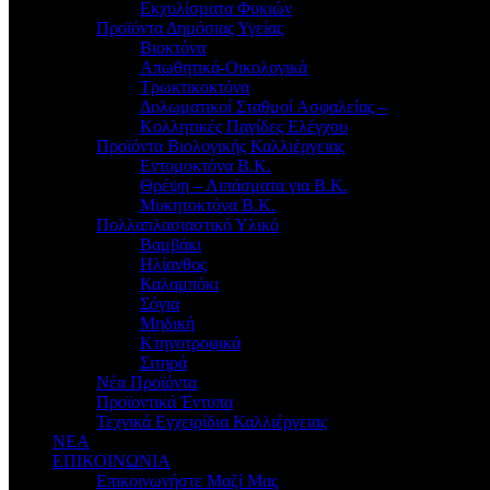
Εκχυλίσματα Φυκιών
Προϊόντα Δημόσιας Υγείας
Βιοκτόνα
Απωθητικά-Οικολογικά
Τρωκτικοκτόνα
Δολωματικοί Σταθμοί Ασφαλείας –
Κολλητικές Παγίδες Ελέγχου
Προϊόντα Βιολογικής Καλλιέργειας
Εντομοκτόνα Β.Κ.
Θρέψη – Λιπάσματα για Β.Κ.
Μυκητοκτόνα Β.Κ.
Πολλαπλασιαστικό Υλικό
Βαμβάκι
Ηλίανθος
Καλαμπόκι
Σόγια
Μηδική
Κτηνοτροφικά
Σιτηρά
Νέα Προϊόντα
Προϊοντικά Έντυπα
Τεχνικά Εγχειρίδια Καλλιέργειας
ΝΕΑ
ΕΠΙΚΟΙΝΩΝΙΑ
Επικοινωνήστε Μαζί Μας