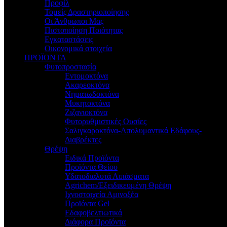
Προφίλ
Τομείς Δραστηριοποίησης
Οι Άνθρωποι Μας
Πιστοποίηση Ποιότητας
Εγκαταστάσεις
Οικονομικά στοιχεία
ΠΡΟΪΟΝΤΑ
Φυτοπροστασία
Εντομοκτόνα
Ακαρεοκτόνα
Νηματωδοκτόνα
Μυκητοκτόνα
Ζιζανιοκτόνα
Φυτορυθμιστικές Ουσίες
Σαλιγκαροκτόνα-Απολυμαντικά Εδάφους-
Διαβρέκτες
Θρέψη
Ειδικά Προϊόντα
Προϊόντα Θείου
Υδατοδιαλυτά Λιπάσματα
Agrichem/Εξειδικευμένη Θρέψη
Ιχνοστοιχεία Αμινοξέα
Προϊόντα Gel
Εδαφοβελτιωτικά
Διάφορα Προϊόντα