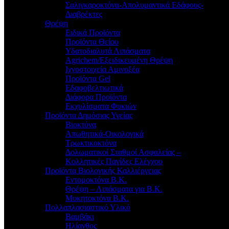
Σαλιγκαροκτόνα-Απολυμαντικά Εδάφους-
Διαβρέκτες
Θρέψη
Ειδικά Προϊόντα
Προϊόντα Θείου
Υδατοδιαλυτά Λιπάσματα
Agrichem/Εξειδικευμένη Θρέψη
Ιχνοστοιχεία Αμινοξέα
Προϊόντα Gel
Εδαφοβελτιωτικά
Διάφορα Προϊόντα
Εκχυλίσματα Φυκιών
Προϊόντα Δημόσιας Υγείας
Βιοκτόνα
Απωθητικά-Οικολογικά
Τρωκτικοκτόνα
Δολωματικοί Σταθμοί Ασφαλείας –
Κολλητικές Παγίδες Ελέγχου
Προϊόντα Βιολογικής Καλλιέργειας
Εντομοκτόνα Β.Κ.
Θρέψη – Λιπάσματα για Β.Κ.
Μυκητοκτόνα Β.Κ.
Πολλαπλασιαστικό Υλικό
Βαμβάκι
Ηλίανθος