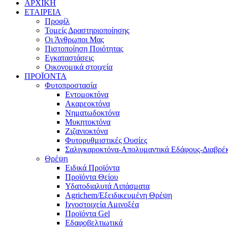
ΑΡΧΙΚΗ
ΕΤΑΙΡΕΙΑ
Προφίλ
Τομείς Δραστηριοποίησης
Οι Άνθρωποι Μας
Πιστοποίηση Ποιότητας
Εγκαταστάσεις
Οικονομικά στοιχεία
ΠΡΟΪΟΝΤΑ
Φυτοπροστασία
Εντομοκτόνα
Ακαρεοκτόνα
Νηματωδοκτόνα
Μυκητοκτόνα
Ζιζανιοκτόνα
Φυτορυθμιστικές Ουσίες
Σαλιγκαροκτόνα-Απολυμαντικά Εδάφους-Διαβρέκ
Θρέψη
Ειδικά Προϊόντα
Προϊόντα Θείου
Υδατοδιαλυτά Λιπάσματα
Agrichem/Εξειδικευμένη Θρέψη
Ιχνοστοιχεία Αμινοξέα
Προϊόντα Gel
Εδαφοβελτιωτικά