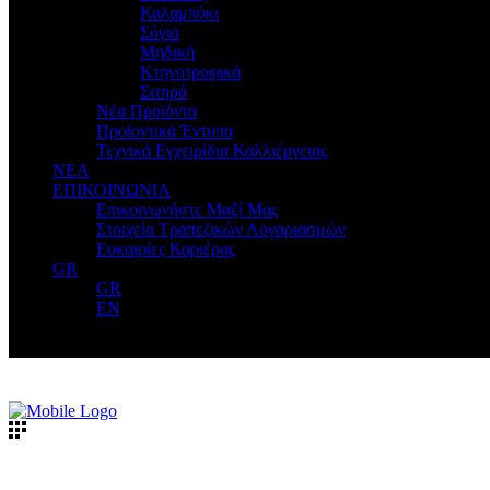
Καλαμπόκι
Σόγια
Μηδική
Κτηνοτροφικά
Σιτηρά
Νέα Προϊόντα
Προϊοντικά Έντυπα
Τεχνικά Εγχειρίδια Καλλιέργειας
ΝΕΑ
ΕΠΙΚΟΙΝΩΝΙΑ
Επικοινωνήστε Μαζί Μας
Στοιχεία Τραπεζικών Λογαριασμών
Ευκαιρίες Καριέρας
GR
GR
EN