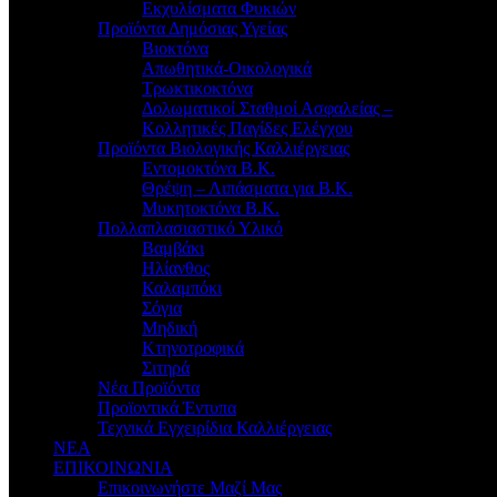
Εκχυλίσματα Φυκιών
Προϊόντα Δημόσιας Υγείας
Βιοκτόνα
Απωθητικά-Οικολογικά
Τρωκτικοκτόνα
Δολωματικοί Σταθμοί Ασφαλείας –
Κολλητικές Παγίδες Ελέγχου
Προϊόντα Βιολογικής Καλλιέργειας
Εντομοκτόνα Β.Κ.
Θρέψη – Λιπάσματα για Β.Κ.
Μυκητοκτόνα Β.Κ.
Πολλαπλασιαστικό Υλικό
Βαμβάκι
Ηλίανθος
Καλαμπόκι
Σόγια
Μηδική
Κτηνοτροφικά
Σιτηρά
Νέα Προϊόντα
Προϊοντικά Έντυπα
Τεχνικά Εγχειρίδια Καλλιέργειας
ΝΕΑ
ΕΠΙΚΟΙΝΩΝΙΑ
Επικοινωνήστε Μαζί Μας