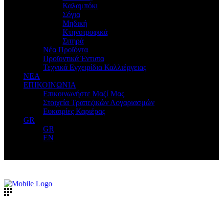
Καλαμπόκι
Σόγια
Μηδική
Κτηνοτροφικά
Σιτηρά
Νέα Προϊόντα
Προϊοντικά Έντυπα
Τεχνικά Εγχειρίδια Καλλιέργειας
ΝΕΑ
ΕΠΙΚΟΙΝΩΝΙΑ
Επικοινωνήστε Μαζί Μας
Στοιχεία Τραπεζικών Λογαριασμών
Ευκαιρίες Καριέρας
GR
GR
EN