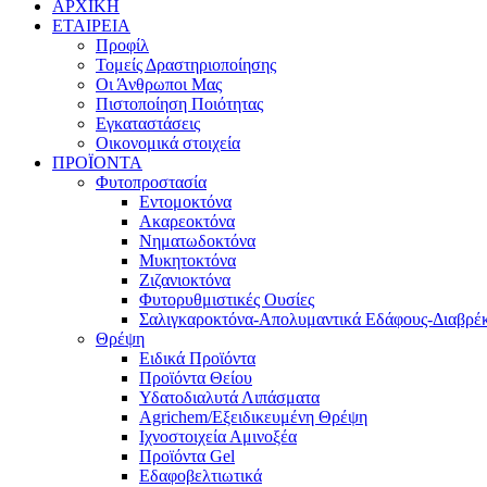
ΑΡΧΙΚΗ
ΕΤΑΙΡΕΙΑ
Προφίλ
Τομείς Δραστηριοποίησης
Οι Άνθρωποι Μας
Πιστοποίηση Ποιότητας
Εγκαταστάσεις
Οικονομικά στοιχεία
ΠΡΟΪΟΝΤΑ
Φυτοπροστασία
Εντομοκτόνα
Ακαρεοκτόνα
Νηματωδοκτόνα
Μυκητοκτόνα
Ζιζανιοκτόνα
Φυτορυθμιστικές Ουσίες
Σαλιγκαροκτόνα-Απολυμαντικά Εδάφους-Διαβρέκ
Θρέψη
Ειδικά Προϊόντα
Προϊόντα Θείου
Υδατοδιαλυτά Λιπάσματα
Agrichem/Εξειδικευμένη Θρέψη
Ιχνοστοιχεία Αμινοξέα
Προϊόντα Gel
Εδαφοβελτιωτικά