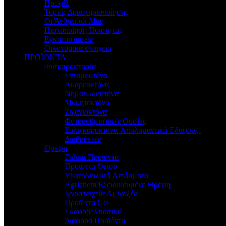
Προφίλ
Τομείς Δραστηριοποίησης
Οι Άνθρωποι Μας
Πιστοποίηση Ποιότητας
Εγκαταστάσεις
Οικονομικά στοιχεία
ΠΡΟΪΟΝΤΑ
Φυτοπροστασία
Εντομοκτόνα
Ακαρεοκτόνα
Νηματωδοκτόνα
Μυκητοκτόνα
Ζιζανιοκτόνα
Φυτορυθμιστικές Ουσίες
Σαλιγκαροκτόνα-Απολυμαντικά Εδάφους-
Διαβρέκτες
Θρέψη
Ειδικά Προϊόντα
Προϊόντα Θείου
Υδατοδιαλυτά Λιπάσματα
Agrichem/Εξειδικευμένη Θρέψη
Ιχνοστοιχεία Αμινοξέα
Προϊόντα Gel
Εδαφοβελτιωτικά
Διάφορα Προϊόντα