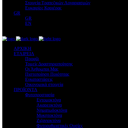
Στοιχεία Τραπεζικών Λογαριασμών
Ευκαιρίες Καριέρας
GR
GR
EN
ΑΡΧΙΚΗ
ΕΤΑΙΡΕΙΑ
Προφίλ
Τομείς Δραστηριοποίησης
Οι Άνθρωποι Μας
Πιστοποίηση Ποιότητας
Εγκαταστάσεις
Οικονομικά στοιχεία
ΠΡΟΪΟΝΤΑ
Φυτοπροστασία
Εντομοκτόνα
Ακαρεοκτόνα
Νηματωδοκτόνα
Μυκητοκτόνα
Ζιζανιοκτόνα
Φυτορυθμιστικές Ουσίες