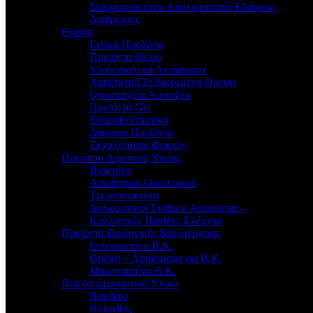
Σαλιγκαροκτόνα-Απολυμαντικά Εδάφους-
Διαβρέκτες
Θρέψη
Ειδικά Προϊόντα
Προϊόντα Θείου
Υδατοδιαλυτά Λιπάσματα
Agrichem/Εξειδικευμένη Θρέψη
Ιχνοστοιχεία Αμινοξέα
Προϊόντα Gel
Εδαφοβελτιωτικά
Διάφορα Προϊόντα
Εκχυλίσματα Φυκιών
Προϊόντα Δημόσιας Υγείας
Βιοκτόνα
Απωθητικά-Οικολογικά
Τρωκτικοκτόνα
Δολωματικοί Σταθμοί Ασφαλείας –
Κολλητικές Παγίδες Ελέγχου
Προϊόντα Βιολογικής Καλλιέργειας
Εντομοκτόνα Β.Κ.
Θρέψη – Λιπάσματα για Β.Κ.
Μυκητοκτόνα Β.Κ.
Πολλαπλασιαστικό Υλικό
Βαμβάκι
Ηλίανθος