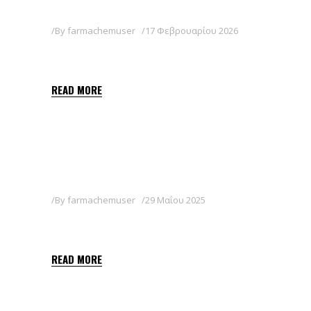
By
farmachemuser
17 Φεβρουαρίου 2026
AXELTIS 50 WG
READ MORE
By
farmachemuser
29 Μαΐου 2025
BALON
READ MORE