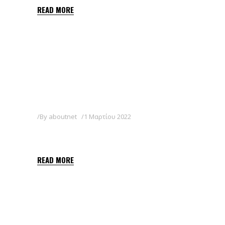
READ MORE
By
aboutnet
1 Μαρτίου 2022
CASSIOPEIA STAR 20WG
READ MORE