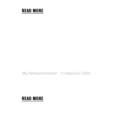
READ MORE
By
farmachemuser
1 Απριλίου 2026
JUDO
READ MORE