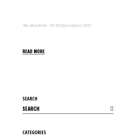
By
aboutnet
25 Φεβρουαρίου 2022
GRIAL 2,5 EC
READ MORE
SEARCH
Search
for:
CATEGORIES