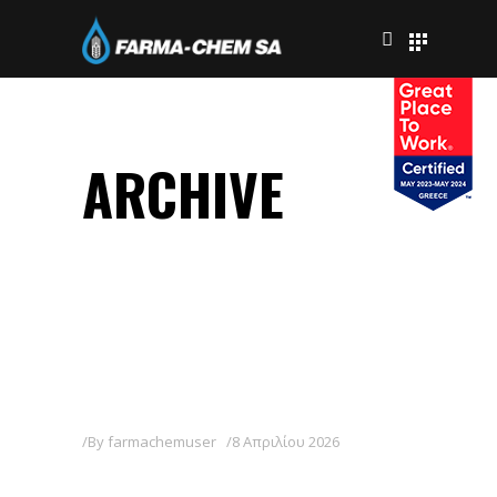
ARCHIVE
By
farmachemuser
8 Απριλίου 2026
KENPYR