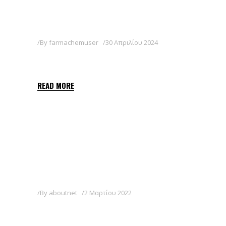
By
farmachemuser
30 Απριλίου 2024
SOPLETO SC
READ MORE
By
aboutnet
2 Μαρτίου 2022
GALAXIA MAX