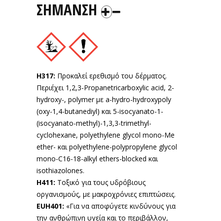
ΣΗΜΑΝΣΗ
H317:
Προκαλεί ερεθισμό του δέρματος.
Περιέχει 1,2,3-Propanetricarboxylic acid, 2-
hydroxy-, polymer με a-hydro-hydroxypoly
(oxy-1,4-butanediyl) και 5-isocyanato-1-
(isocyanato-methyl)-1,3,3-trimethyl-
cyclohexane, polyethylene glycol mono-Me
ether- και polyethylene-polypropylene glycol
mono-C16-18-alkyl ethers-blocked και
isothiazolones.
H411:
Τοξικό για τους υδρόβιους
οργανισμούς, με μακροχρόνιες επιπτώσεις.
EUH401:
«Για να αποφύγετε κινδύνους για
την ανθρώπινη υγεία και το περιβάλλον,