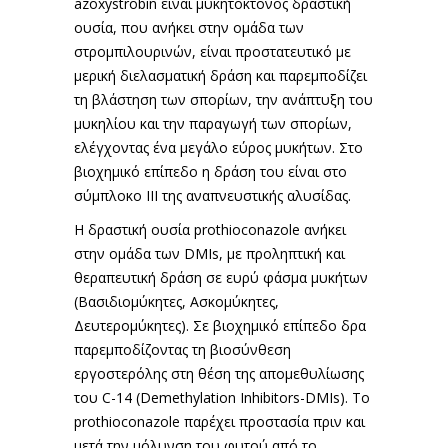
azoxystrobin είναι μυκητοκτόνος δραστική
ουσία, που ανήκει στην ομάδα των
στρομπιλουρινών, είναι προστατευτικό με
μερική διελασματική δράση και παρεμποδίζει
τη βλάστηση των σπορίων, την ανάπτυξη του
μυκηλίου και την παραγωγή των σπορίων,
ελέγχοντας ένα μεγάλο εύρος μυκήτων. Στο
βιοχημικό επίπεδο η δράση του είναι στο
σύμπλοκο ΙΙΙ της αναπνευστικής αλυσίδας.
Η δραστική ουσία prothioconazole ανήκει
στην ομάδα των DMIs, με προληπτική και
θεραπευτική δράση σε ευρύ φάσμα μυκήτων
(Βασιδιομύκητες, Ασκομύκητες,
Δευτερομύκητες). Σε βιοχημικό επίπεδο δρα
παρεμποδίζοντας τη βιοσύνθεση
εργοστερόλης στη θέση της απομεθυλίωσης
του C-14 (Demethylation Inhibitors-DMIs). Το
prothioconazole παρέχει προστασία πριν και
μετά την μόλυνση του φυτού από το