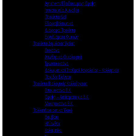
Agrichem/Εξειδικευμένη Θρέψη
Ιχνοστοιχεία Αμινοξέα
Προϊόντα Gel
Εδαφοβελτιωτικά
Διάφορα Προϊόντα
Εκχυλίσματα Φυκιών
Προϊόντα Δημόσιας Υγείας
Βιοκτόνα
Απωθητικά-Οικολογικά
Τρωκτικοκτόνα
Δολωματικοί Σταθμοί Ασφαλείας – Κολλητικές
Παγίδες Ελέγχου
Προϊόντα Βιολογικής Καλλιέργειας
Εντομοκτόνα Β.Κ.
Θρέψη – Λιπάσματα για Β.Κ.
Μυκητοκτόνα Β.Κ.
Πολλαπλασιαστικό Υλικό
Βαμβάκι
Ηλίανθος
Καλαμπόκι