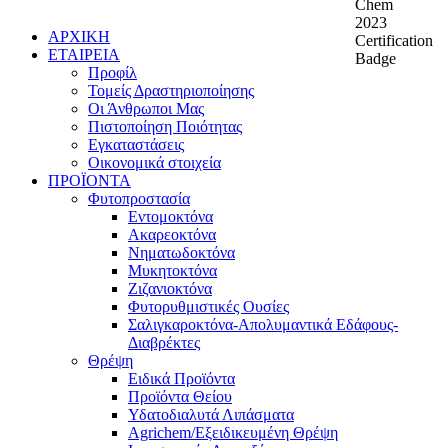
ΑΡΧΙΚΗ
ΕΤΑΙΡΕΙΑ
Προφίλ
Τομείς Δραστηριοποίησης
Οι Άνθρωποι Μας
Πιστοποίηση Ποιότητας
Εγκαταστάσεις
Οικονομικά στοιχεία
ΠΡΟΪΟΝΤΑ
Φυτοπροστασία
Εντομοκτόνα
Ακαρεοκτόνα
Νηματωδοκτόνα
Μυκητοκτόνα
Ζιζανιοκτόνα
Φυτορυθμιστικές Ουσίες
Σαλιγκαροκτόνα-Απολυμαντικά Εδάφους-
Διαβρέκτες
Θρέψη
Ειδικά Προϊόντα
Προϊόντα Θείου
Υδατοδιαλυτά Λιπάσματα
Agrichem/Εξειδικευμένη Θρέψη