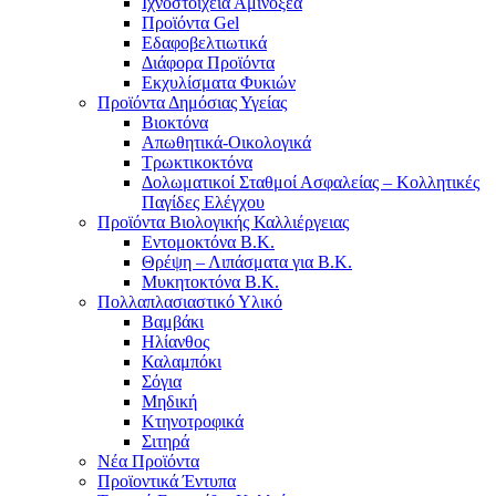
Ιχνοστοιχεία Αμινοξέα
Προϊόντα Gel
Εδαφοβελτιωτικά
Διάφορα Προϊόντα
Εκχυλίσματα Φυκιών
Προϊόντα Δημόσιας Υγείας
Βιοκτόνα
Απωθητικά-Οικολογικά
Τρωκτικοκτόνα
Δολωματικοί Σταθμοί Ασφαλείας – Κολλητικές
Παγίδες Ελέγχου
Προϊόντα Βιολογικής Καλλιέργειας
Εντομοκτόνα Β.Κ.
Θρέψη – Λιπάσματα για Β.Κ.
Μυκητοκτόνα Β.Κ.
Πολλαπλασιαστικό Υλικό
Βαμβάκι
Ηλίανθος
Καλαμπόκι
Σόγια
Μηδική
Κτηνοτροφικά
Σιτηρά
Νέα Προϊόντα
Προϊοντικά Έντυπα