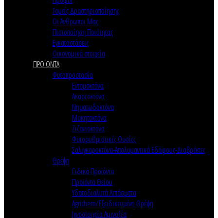
Τομείς Δραστηριοποίησης
Οι Άνθρωποι Μας
Πιστοποίηση Ποιότητας
Εγκαταστάσεις
Οικονομικά στοιχεία
ΠΡΟΪΟΝΤΑ
Φυτοπροστασία
Εντομοκτόνα
Ακαρεοκτόνα
Νηματωδοκτόνα
Μυκητοκτόνα
Ζιζανιοκτόνα
Φυτορυθμιστικές Ουσίες
Σαλιγκαροκτόνα-Απολυμαντικά Εδάφους-Διαβρέκτες
Θρέψη
Ειδικά Προϊόντα
Προϊόντα Θείου
Υδατοδιαλυτά Λιπάσματα
Agrichem/Εξειδικευμένη Θρέψη
Ιχνοστοιχεία Αμινοξέα