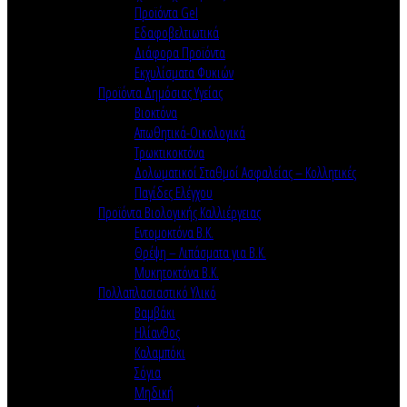
Προϊόντα Gel
Εδαφοβελτιωτικά
Διάφορα Προϊόντα
Εκχυλίσματα Φυκιών
Προϊόντα Δημόσιας Υγείας
Βιοκτόνα
Απωθητικά-Οικολογικά
Τρωκτικοκτόνα
Δολωματικοί Σταθμοί Ασφαλείας – Κολλητικές
Παγίδες Ελέγχου
Προϊόντα Βιολογικής Καλλιέργειας
Εντομοκτόνα Β.Κ.
Θρέψη – Λιπάσματα για Β.Κ.
Μυκητοκτόνα Β.Κ.
Πολλαπλασιαστικό Υλικό
Βαμβάκι
Ηλίανθος
Καλαμπόκι
Σόγια
Μηδική