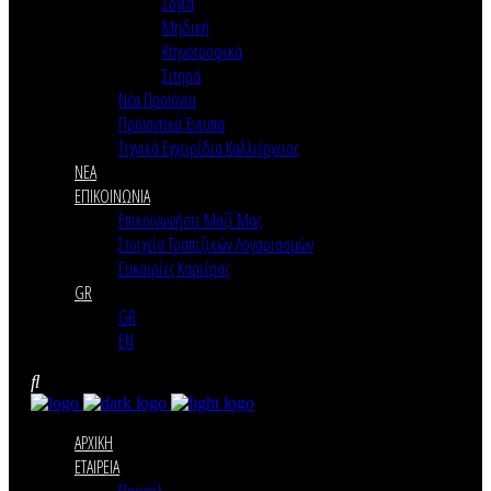
Σόγια
Μηδική
Κτηνοτροφικά
Σιτηρά
Νέα Προϊόντα
Προϊοντικά Έντυπα
Τεχνικά Εγχειρίδια Καλλιέργειας
ΝΕΑ
ΕΠΙΚΟΙΝΩΝΙΑ
Επικοινωνήστε Μαζί Μας
Στοιχεία Τραπεζικών Λογαριασμών
Ευκαιρίες Καριέρας
GR
GR
EN
ΑΡΧΙΚΗ
ΕΤΑΙΡΕΙΑ
Προφίλ