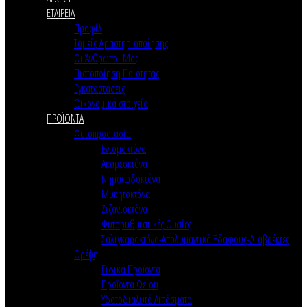
ΕΤΑΙΡΕΙΑ
Προφίλ
Τομείς Δραστηριοποίησης
Οι Άνθρωποι Μας
Πιστοποίηση Ποιότητας
Εγκαταστάσεις
Οικονομικά στοιχεία
ΠΡΟΪΟΝΤΑ
Φυτοπροστασία
Εντομοκτόνα
Ακαρεοκτόνα
Νηματωδοκτόνα
Μυκητοκτόνα
Ζιζανιοκτόνα
Φυτορυθμιστικές Ουσίες
Σαλιγκαροκτόνα-Απολυμαντικά Εδάφους-Διαβρέκτες
Θρέψη
Ειδικά Προϊόντα
Προϊόντα Θείου
Υδατοδιαλυτά Λιπάσματα