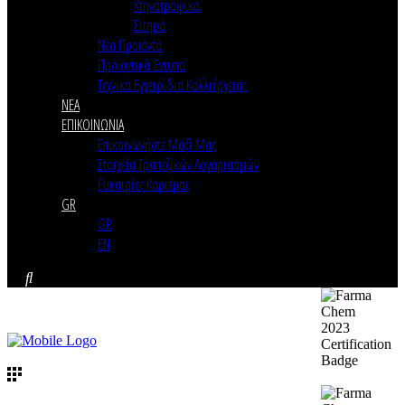
Κτηνοτροφικά
Σιτηρά
Νέα Προϊόντα
Προϊοντικά Έντυπα
Τεχνικά Εγχειρίδια Καλλιέργειας
ΝΕΑ
ΕΠΙΚΟΙΝΩΝΙΑ
Επικοινωνήστε Μαζί Μας
Στοιχεία Τραπεζικών Λογαριασμών
Ευκαιρίες Καριέρας
GR
GR
EN