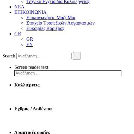
Τεχνικά Εγχειρίδια Καλλιέργειας
ΝΕΑ
ΕΠΙΚΟΙΝΩΝΙΑ
Επικοινωνήστε Μαζί Μας
Στοιχεία Τραπεζικών Λογαριασμών
Ευκαιρίες Καριέρας
GR
GR
EN
Search
Screen reader text
Καλλιέργεις
Εχθρός / Ασθένεια
Δραστικές ουσίες