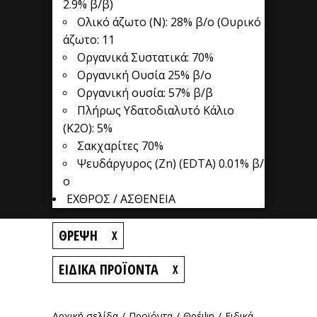
2.9% β/β)
Ολικό άζωτο (Ν): 28% β/o (Ουρικό
άζωτο: 11
Οργανικά Συστατικά: 70%
Οργανική Ουσία 25% β/ο
Οργανική ουσία: 57% β/β
Πλήρως Υδατοδιαλυτό Κάλιο
(K2O): 5%
Σακχαρίτες 70%
Ψευδάργυρος (Zn) (EDTA) 0.01% β/
ο
ΕΧΘΡΟΣ / ΑΣΘΕΝΕΙΑ
ΘΡΈΨΗ
X
ΕΙΔΙΚΆ ΠΡΟΪΌΝΤΑ
X
Αρχική σελίδα
/
Προϊόντα
/
Θρέψη
/
Ειδικά