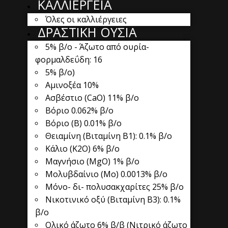
ΚΑΛΛΙΕΡΓΕΙΑ
Όλες οι καλλιέργειες
ΔΡΑΣΤΙΚΗ ΟΥΣΙΑ
5% β/o - Άζωτο από ουρία-
φορμαλδεΰδη: 16
5% β/ο)
Αμινοξέα 10%
Ασβέστιο (CaO) 11% β/ο
Βόριο 0.062% β/ο
Βόριο (Β) 0.01% β/ο
Θειαμίνη (Βιταμίνη Β1): 0.1% β/ο
Κάλιο (K2O) 6% β/ο
Μαγνήσιο (MgO) 1% β/ο
Μολυβδαίνιο (Mo) 0.0013% β/ο
Μόνο- δι- πολυσακχαρίτες 25% β/ο
Νικοτινικό οξύ (Βιταμίνη Β3): 0.1%
β/ο
Ολικό άζωτο 6% β/β (Νιτρικό άζωτο