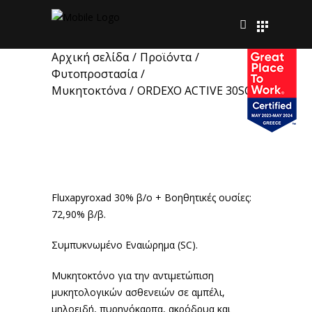
Αρχική σελίδα
/
Προϊόντα
/
Φυτοπροστασία
/
Μυκητοκτόνα
/
ORDEXO ACTIVE 30SC
ORDEXO ACTIVE
30SC
Fluxapyroxad 30% β/ο + Βοηθητικές ουσίες:
72,90% β/β.
Συμπυκνωμένο Εναιώρημα (SC).
Μυκητοκτόνο για την αντιμετώπιση
μυκητολογικών ασθενειών σε αμπέλι,
μηλοειδή, πυρηνόκαρπα, ακρόδρυα και