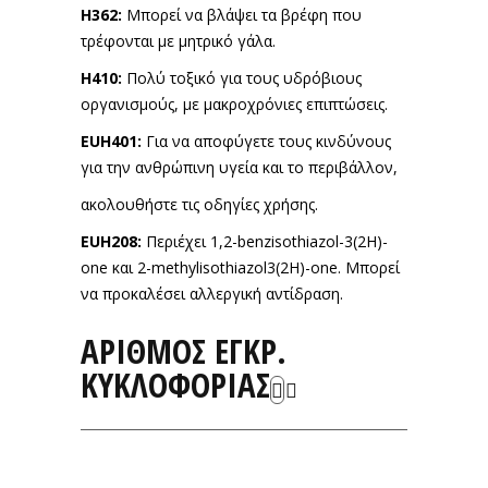
Η362:
Μπορεί να βλάψει τα βρέφη που
τρέφονται με μητρικό γάλα.
Η410:
Πολύ τοξικό για τους υδρόβιους
οργανισμούς, με μακροχρόνιες επιπτώσεις.
EUH401:
Για να αποφύγετε τους κινδύνους
για την ανθρώπινη υγεία και το περιβάλλον,
ακολουθήστε τις οδηγίες χρήσης.
EUH208:
Περιέχει 1,2-benzisothiazol-3(2H)-
one και 2-methylisothiazol3(2H)-one. Μπορεί
να προκαλέσει αλλεργική αντίδραση.
ΑΡΙΘΜΟΣ ΕΓΚΡ.
ΚΥΚΛΟΦΟΡΙΑΣ