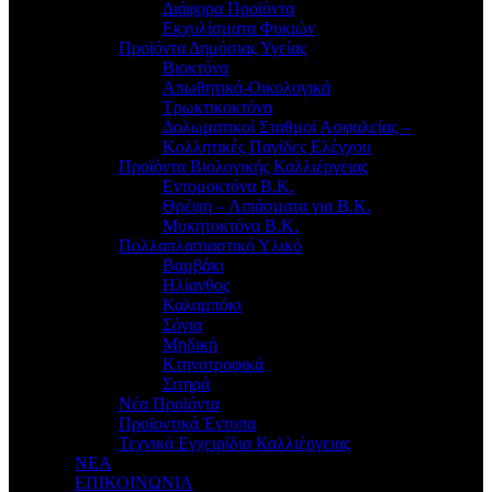
Διάφορα Προϊόντα
Εκχυλίσματα Φυκιών
Προϊόντα Δημόσιας Υγείας
Βιοκτόνα
Απωθητικά-Οικολογικά
Τρωκτικοκτόνα
Δολωματικοί Σταθμοί Ασφαλείας –
Κολλητικές Παγίδες Ελέγχου
Προϊόντα Βιολογικής Καλλιέργειας
Εντομοκτόνα Β.Κ.
Θρέψη – Λιπάσματα για Β.Κ.
Μυκητοκτόνα Β.Κ.
Πολλαπλασιαστικό Υλικό
Βαμβάκι
Ηλίανθος
Καλαμπόκι
Σόγια
Μηδική
Κτηνοτροφικά
Σιτηρά
Νέα Προϊόντα
Προϊοντικά Έντυπα
Τεχνικά Εγχειρίδια Καλλιέργειας
ΝΕΑ
ΕΠΙΚΟΙΝΩΝΙΑ