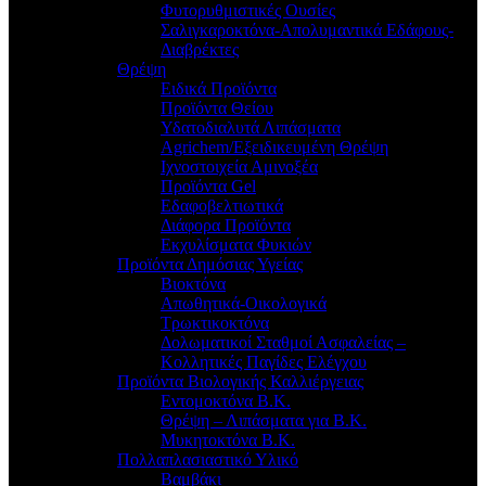
Φυτορυθμιστικές Ουσίες
Σαλιγκαροκτόνα-Απολυμαντικά Εδάφους-
Διαβρέκτες
Θρέψη
Ειδικά Προϊόντα
Προϊόντα Θείου
Υδατοδιαλυτά Λιπάσματα
Agrichem/Εξειδικευμένη Θρέψη
Ιχνοστοιχεία Αμινοξέα
Προϊόντα Gel
Εδαφοβελτιωτικά
Διάφορα Προϊόντα
Εκχυλίσματα Φυκιών
Προϊόντα Δημόσιας Υγείας
Βιοκτόνα
Απωθητικά-Οικολογικά
Τρωκτικοκτόνα
Δολωματικοί Σταθμοί Ασφαλείας –
Κολλητικές Παγίδες Ελέγχου
Προϊόντα Βιολογικής Καλλιέργειας
Εντομοκτόνα Β.Κ.
Θρέψη – Λιπάσματα για Β.Κ.
Μυκητοκτόνα Β.Κ.
Πολλαπλασιαστικό Υλικό
Βαμβάκι