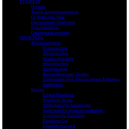
ΕΤΑΙΡΕΙΑ
Προφίλ
Τομείς Δραστηριοποίησης
Οι Άνθρωποι Μας
Πιστοποίηση Ποιότητας
Εγκαταστάσεις
Οικονομικά στοιχεία
ΠΡΟΪΟΝΤΑ
Φυτοπροστασία
Εντομοκτόνα
Ακαρεοκτόνα
Νηματωδοκτόνα
Μυκητοκτόνα
Ζιζανιοκτόνα
Φυτορυθμιστικές Ουσίες
Σαλιγκαροκτόνα-Απολυμαντικά Εδάφους-
Διαβρέκτες
Θρέψη
Ειδικά Προϊόντα
Προϊόντα Θείου
Υδατοδιαλυτά Λιπάσματα
Agrichem/Εξειδικευμένη Θρέψη
Ιχνοστοιχεία Αμινοξέα
Προϊόντα Gel
Εδαφοβελτιωτικά