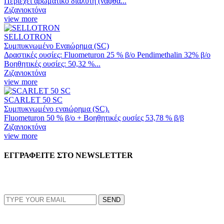
Περιέχει αρωματικό διαλύτη (νάφθα...
Ζιζανιοκτόνα
view more
SELLOTRON
Συμπυκνωμένο Εναιώρημα (SC)
Δραστικές ουσίες: Fluometuron 25 % β/ο Pendimethalin 32% β/ο
Βοηθητικές ουσίες: 50,32 %...
Ζιζανιοκτόνα
view more
SCARLET 50 SC
Συμπυκνωμένο εναιώρημα (SC).
Fluometuron 50 % β/ο + Βοηθητικές ουσίες 53,78 % β/β
Ζιζανιοκτόνα
view more
ΕΓΓΡΑΦΕΙΤΕ ΣΤΟ NEWSLETTER
EMAIL