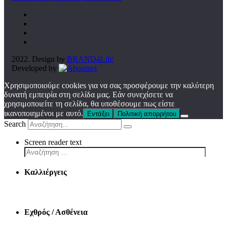
2022. Design by
BRAND4Life
Developed by
Χρησιμοποιούμε cookies για να σας προσφέρουμε την καλύτερη
δυνατή εμπειρία στη σελίδα μας. Εάν συνεχίσετε να
χρησιμοποιείτε τη σελίδα, θα υποθέσουμε πως είστε
ικανοποιημένοι με αυτό.
Εντάξει
Πολιτική απορρήτου
Search
Screen reader text
Καλλιέργεις
Εχθρός / Ασθένεια