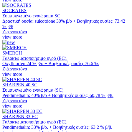
SOCRATES
Συμπυκνωμένο εναιώρημα SC
Δραστική ουσία: sulcotrione 30% β/ο + Βοηθητικές ουσίες: 73,42
% β/β
Ζιζανιοκτόνα
view more
SMERCH
Γαλακτωματοποιήσιμο υγρό (EC).
Oxyfluorfen 24 % β/ο + Βοηθητικές ουσίες 76.6 %.
Ζιζανιοκτόνα
view more
SHARPEN 40 SC
Συμπυκνωμένο εναιώρημα (SC).
Pendimethalin: 40% β/ο + Βοηθητικές ουσίες: 60,78 % β/β.
Ζιζανιοκτόνα
view more
SHARPEN 33 EC
Γαλακτωματοποιήσιμο υγρό (ΕC).
Pendimethalin: 33% β/ο, + Βοηθητικές ουσίες: 63.2 % β/β.