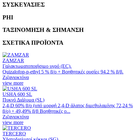
ΣΥΣΚΕΥΑΣΙΕΣ
PHI
ΤΑΞΙΝΟΜΗΣΗ & ΣΗΜΑΝΣΗ
ΣΧΕΤΙΚΑ ΠΡΟΪΟΝΤΑ
ZAMZAR
Γαλακτωματοποιήσιμο υγρό (EC).
Quizalofop-p-ethyl 5 % β/ο + Βοηθητικές ουσίες 94.2 % β/β.
Ζιζανιοκτόνα
view more
USHA 600 SL
Πυκνό Διάλυμα (SL)
2,4-D 60% β/ο (υπό μορφή 2,4-D άλατος διμεθυλαμίνης 72,24 %
β/ο) + 49,49% β/β Βοηθητικές ο...
Ζιζανιοκτόνα
view more
TERCERO
Υδατοδιαλυτοί κόκκοι (SG)