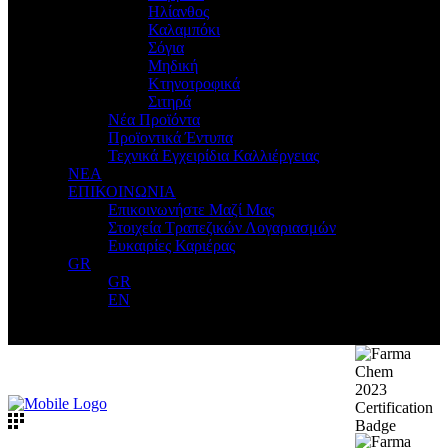
Ηλίανθος
Καλαμπόκι
Σόγια
Μηδική
Κτηνοτροφικά
Σιτηρά
Νέα Προϊόντα
Προϊοντικά Έντυπα
Τεχνικά Εγχειρίδια Καλλιέργειας
ΝΕΑ
ΕΠΙΚΟΙΝΩΝΙΑ
Επικοινωνήστε Μαζί Μας
Στοιχεία Τραπεζικών Λογαριασμών
Ευκαιρίες Καριέρας
GR
GR
EN