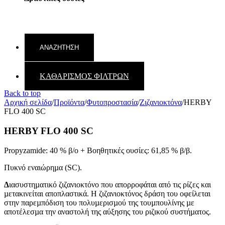
ΚΑΘΑΡΙΣΜΟΣ ΦΙΛΤΡΩΝ
Back to top
Αρχική σελίδα
/
Προϊόντα
/
Φυτοπροστασία
/
Ζιζανιοκτόνα
/
HERBY
FLO 400 SC
HERBY FLO 400 SC
Propyzamide: 40 % β/ο + Βοηθητικές ουσίες: 61,85 % β/β.
Πυκνό εναιώρηµα (SC).
∆
ιασυστηµατικό ζιζανιοκτόνο που απορροφάται από τις ρίζες και
µετακινείται αποπλαστικά. Η ζιζανιοκτόνος δράση του οφείλεται
στην παρεµπόδιση του πολυµερισµού της τουµπουλίνης µε
αποτέλεσµα την αναστολή της αύξησης του ριζικού συστήµατος.