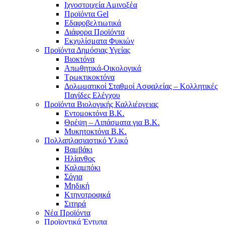
Ιχνοστοιχεία Αμινοξέα
Προϊόντα Gel
Εδαφοβελτιωτικά
Διάφορα Προϊόντα
Εκχυλίσματα Φυκιών
Προϊόντα Δημόσιας Υγείας
Βιοκτόνα
Απωθητικά-Οικολογικά
Τρωκτικοκτόνα
Δολωματικοί Σταθμοί Ασφαλείας – Κολλητικές
Παγίδες Ελέγχου
Προϊόντα Βιολογικής Καλλιέργειας
Εντομοκτόνα Β.Κ.
Θρέψη – Λιπάσματα για Β.Κ.
Μυκητοκτόνα Β.Κ.
Πολλαπλασιαστικό Υλικό
Βαμβάκι
Ηλίανθος
Καλαμπόκι
Σόγια
Μηδική
Κτηνοτροφικά
Σιτηρά
Νέα Προϊόντα
Προϊοντικά Έντυπα