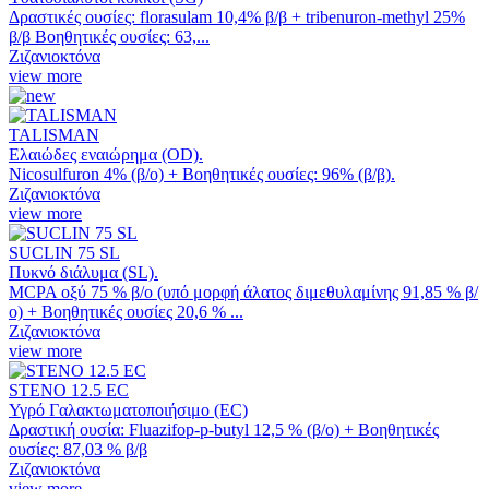
Δραστικές ουσίες: florasulam 10,4% β/β + tribenuron-methyl 25%
β/β Βοηθητικές ουσίες: 63,...
Ζιζανιοκτόνα
view more
TALISMAN
Ελαιώδες εναιώρημα (OD).
Nicosulfuron 4% (β/ο) + Βοηθητικές ουσίες: 96% (β/β).
Ζιζανιοκτόνα
view more
SUCLIN 75 SL
Πυκνό διάλυμα (SL).
MCPA οξύ 75 % β/ο (υπό μορφή άλατος διμεθυλαμίνης 91,85 % β/
ο) + Βοηθητικές ουσίες 20,6 % ...
Ζιζανιοκτόνα
view more
STENO 12.5 EC
Υγρό Γαλακτωματοποιήσιμο (EC)
Δραστική ουσία: Fluazifop-p-butyl 12,5 % (β/ο) + Βοηθητικές
ουσίες: 87,03 % β/β
Ζιζανιοκτόνα
view more