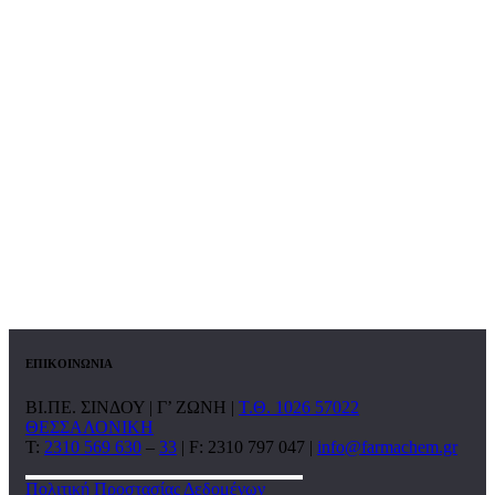
ΕΠΙΚΟΙΝΩΝΙΑ
ΒΙ.ΠΕ. ΣΙΝΔΟΥ | Γ’ ΖΩΝΗ |
Τ.Θ. 1026 57022
ΘΕΣΣΑΛΟΝΙΚΗ
T:
2310 569 630
–
33
| F: 2310 797 047 |
info@farmachem.gr
Πολιτική Προστασίας Δεδομένων