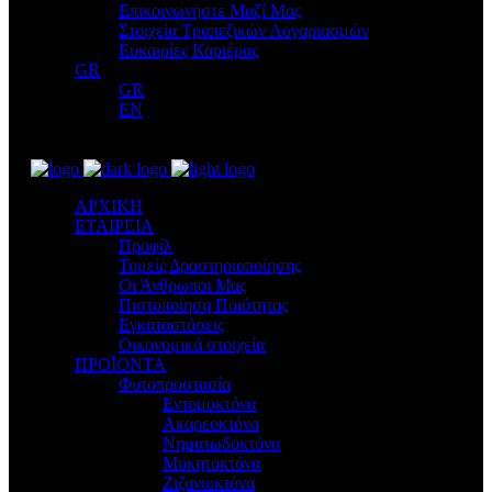
Επικοινωνήστε Μαζί Μας
Στοιχεία Τραπεζικών Λογαριασμών
Ευκαιρίες Καριέρας
GR
GR
EN
ΑΡΧΙΚΗ
ΕΤΑΙΡΕΙΑ
Προφίλ
Τομείς Δραστηριοποίησης
Οι Άνθρωποι Μας
Πιστοποίηση Ποιότητας
Εγκαταστάσεις
Οικονομικά στοιχεία
ΠΡΟΪΟΝΤΑ
Φυτοπροστασία
Εντομοκτόνα
Ακαρεοκτόνα
Νηματωδοκτόνα
Μυκητοκτόνα
Ζιζανιοκτόνα