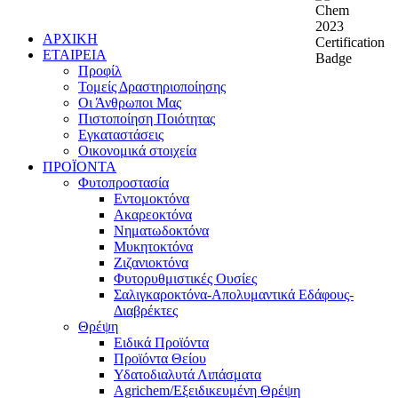
ΑΡΧΙΚΗ
ΕΤΑΙΡΕΙΑ
Προφίλ
Τομείς Δραστηριοποίησης
Οι Άνθρωποι Μας
Πιστοποίηση Ποιότητας
Εγκαταστάσεις
Οικονομικά στοιχεία
ΠΡΟΪΟΝΤΑ
Φυτοπροστασία
Εντομοκτόνα
Ακαρεοκτόνα
Νηματωδοκτόνα
Μυκητοκτόνα
Ζιζανιοκτόνα
Φυτορυθμιστικές Ουσίες
Σαλιγκαροκτόνα-Απολυμαντικά Εδάφους-
Διαβρέκτες
Θρέψη
Ειδικά Προϊόντα
Προϊόντα Θείου
Υδατοδιαλυτά Λιπάσματα
Agrichem/Εξειδικευμένη Θρέψη