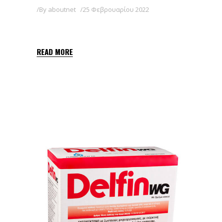
By
aboutnet
25 Φεβρουαρίου 2022
GAME LIQ 20 SL
READ MORE