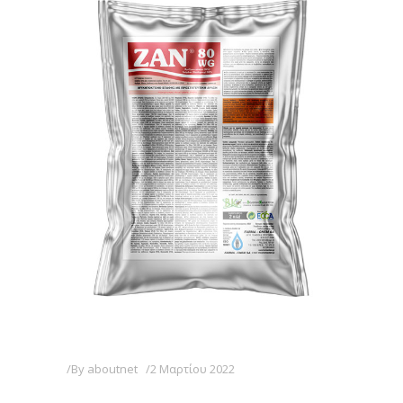
By
aboutnet
2 Μαρτίου 2022
ZAN 80WG