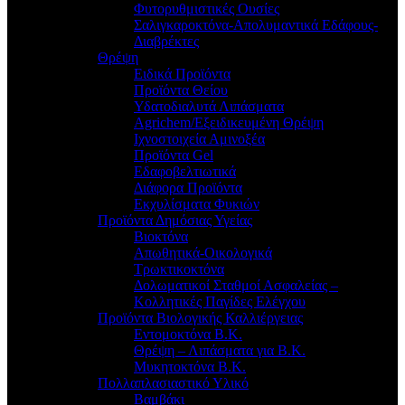
Φυτορυθμιστικές Ουσίες
Σαλιγκαροκτόνα-Απολυμαντικά Εδάφους-
Διαβρέκτες
Θρέψη
Ειδικά Προϊόντα
Προϊόντα Θείου
Υδατοδιαλυτά Λιπάσματα
Agrichem/Εξειδικευμένη Θρέψη
Ιχνοστοιχεία Αμινοξέα
Προϊόντα Gel
Εδαφοβελτιωτικά
Διάφορα Προϊόντα
Εκχυλίσματα Φυκιών
Προϊόντα Δημόσιας Υγείας
Βιοκτόνα
Απωθητικά-Οικολογικά
Τρωκτικοκτόνα
Δολωματικοί Σταθμοί Ασφαλείας –
Κολλητικές Παγίδες Ελέγχου
Προϊόντα Βιολογικής Καλλιέργειας
Εντομοκτόνα Β.Κ.
Θρέψη – Λιπάσματα για Β.Κ.
Μυκητοκτόνα Β.Κ.
Πολλαπλασιαστικό Υλικό
Βαμβάκι