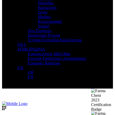
Ηλίανθος
Καλαμπόκι
Σόγια
Μηδική
Κτηνοτροφικά
Σιτηρά
Νέα Προϊόντα
Προϊοντικά Έντυπα
Τεχνικά Εγχειρίδια Καλλιέργειας
ΝΕΑ
ΕΠΙΚΟΙΝΩΝΙΑ
Επικοινωνήστε Μαζί Μας
Στοιχεία Τραπεζικών Λογαριασμών
Ευκαιρίες Καριέρας
GR
GR
EN