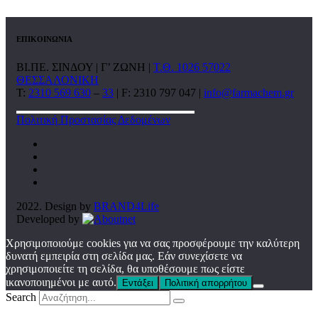
ΕΠΙΚΟΙΝΩΝΙΑ
ΒΙ.ΠΕ. ΣΙΝΔΟΥ | Γ’ ΖΩΝΗ |
Τ.Θ. 1026 57022
ΘΕΣΣΑΛΟΝΙΚΗ
T:
2310 569 630
–
33
| F: 2310 797 047 |
info@farmachem.gr
Πολιτική Προστασίας Δεδομένων
2022. Design by
BRAND4Life
Developed by
Χρησιμοποιούμε cookies για να σας προσφέρουμε την καλύτερη
δυνατή εμπειρία στη σελίδα μας. Εάν συνεχίσετε να
χρησιμοποιείτε τη σελίδα, θα υποθέσουμε πως είστε
ικανοποιημένοι με αυτό.
Εντάξει
Πολιτική απορρήτου
Search