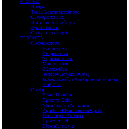
ΕΤΑΙΡΕΙΑ
Προφίλ
Τομείς Δραστηριοποίησης
Οι Άνθρωποι Μας
Πιστοποίηση Ποιότητας
Εγκαταστάσεις
Οικονομικά στοιχεία
ΠΡΟΪΟΝΤΑ
Φυτοπροστασία
Εντομοκτόνα
Ακαρεοκτόνα
Νηματωδοκτόνα
Μυκητοκτόνα
Ζιζανιοκτόνα
Φυτορυθμιστικές Ουσίες
Σαλιγκαροκτόνα-Απολυμαντικά Εδάφους-
Διαβρέκτες
Θρέψη
Ειδικά Προϊόντα
Προϊόντα Θείου
Υδατοδιαλυτά Λιπάσματα
Agrichem/Εξειδικευμένη Θρέψη
Ιχνοστοιχεία Αμινοξέα
Προϊόντα Gel
Εδαφοβελτιωτικά