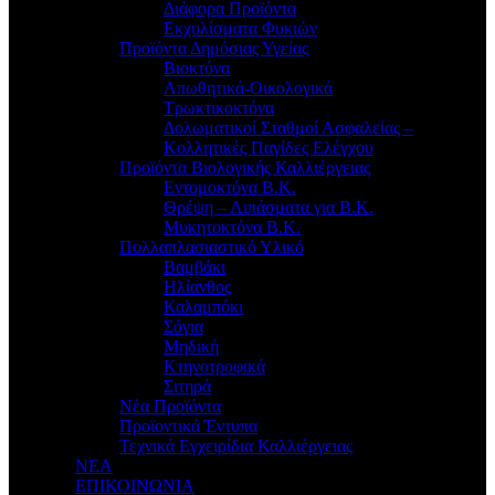
Διάφορα Προϊόντα
Εκχυλίσματα Φυκιών
Προϊόντα Δημόσιας Υγείας
Βιοκτόνα
Απωθητικά-Οικολογικά
Τρωκτικοκτόνα
Δολωματικοί Σταθμοί Ασφαλείας –
Κολλητικές Παγίδες Ελέγχου
Προϊόντα Βιολογικής Καλλιέργειας
Εντομοκτόνα Β.Κ.
Θρέψη – Λιπάσματα για Β.Κ.
Μυκητοκτόνα Β.Κ.
Πολλαπλασιαστικό Υλικό
Βαμβάκι
Ηλίανθος
Καλαμπόκι
Σόγια
Μηδική
Κτηνοτροφικά
Σιτηρά
Νέα Προϊόντα
Προϊοντικά Έντυπα
Τεχνικά Εγχειρίδια Καλλιέργειας
ΝΕΑ
ΕΠΙΚΟΙΝΩΝΙΑ