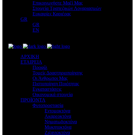
Επικοινωνήστε Μαζί Μας
Στοιχεία Τραπεζικών Λογαριασμών
Ευκαιρίες Καριέρας
GR
GR
EN
ΑΡΧΙΚΗ
ΕΤΑΙΡΕΙΑ
Προφίλ
Τομείς Δραστηριοποίησης
Οι Άνθρωποι Μας
Πιστοποίηση Ποιότητας
Εγκαταστάσεις
Οικονομικά στοιχεία
ΠΡΟΪΟΝΤΑ
Φυτοπροστασία
Εντομοκτόνα
Ακαρεοκτόνα
Νηματωδοκτόνα
Μυκητοκτόνα
Ζιζανιοκτόνα