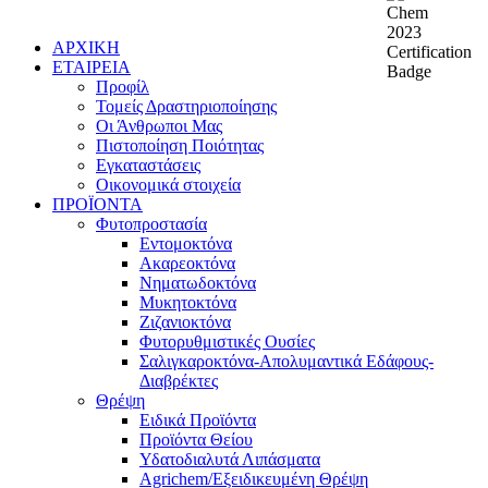
ΑΡΧΙΚΗ
ΕΤΑΙΡΕΙΑ
Προφίλ
Τομείς Δραστηριοποίησης
Οι Άνθρωποι Μας
Πιστοποίηση Ποιότητας
Εγκαταστάσεις
Οικονομικά στοιχεία
ΠΡΟΪΟΝΤΑ
Φυτοπροστασία
Εντομοκτόνα
Ακαρεοκτόνα
Νηματωδοκτόνα
Μυκητοκτόνα
Ζιζανιοκτόνα
Φυτορυθμιστικές Ουσίες
Σαλιγκαροκτόνα-Απολυμαντικά Εδάφους-
Διαβρέκτες
Θρέψη
Ειδικά Προϊόντα
Προϊόντα Θείου
Υδατοδιαλυτά Λιπάσματα
Agrichem/Εξειδικευμένη Θρέψη