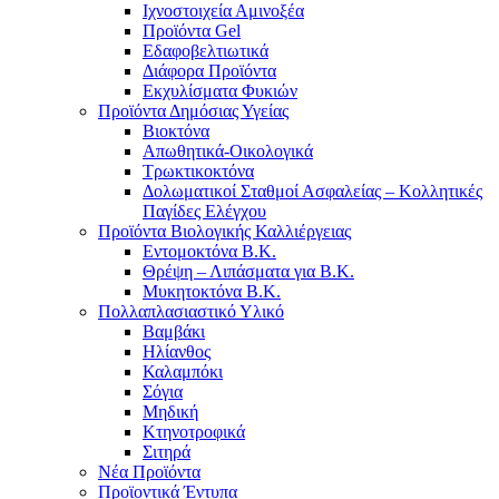
Ιχνοστοιχεία Αμινοξέα
Προϊόντα Gel
Εδαφοβελτιωτικά
Διάφορα Προϊόντα
Εκχυλίσματα Φυκιών
Προϊόντα Δημόσιας Υγείας
Βιοκτόνα
Απωθητικά-Οικολογικά
Τρωκτικοκτόνα
Δολωματικοί Σταθμοί Ασφαλείας – Κολλητικές
Παγίδες Ελέγχου
Προϊόντα Βιολογικής Καλλιέργειας
Εντομοκτόνα Β.Κ.
Θρέψη – Λιπάσματα για Β.Κ.
Μυκητοκτόνα Β.Κ.
Πολλαπλασιαστικό Υλικό
Βαμβάκι
Ηλίανθος
Καλαμπόκι
Σόγια
Μηδική
Κτηνοτροφικά
Σιτηρά
Νέα Προϊόντα
Προϊοντικά Έντυπα