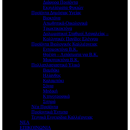
Διάφορα Προϊόντα
Εκχυλίσματα Φυκιών
Προϊόντα Δημόσιας Υγείας
Βιοκτόνα
Απωθητικά-Οικολογικά
Τρωκτικοκτόνα
Δολωματικοί Σταθμοί Ασφαλείας –
Κολλητικές Παγίδες Ελέγχου
Προϊόντα Βιολογικής Καλλιέργειας
Εντομοκτόνα Β.Κ.
Θρέψη – Λιπάσματα για Β.Κ.
Μυκητοκτόνα Β.Κ.
Πολλαπλασιαστικό Υλικό
Βαμβάκι
Ηλίανθος
Καλαμπόκι
Σόγια
Μηδική
Κτηνοτροφικά
Σιτηρά
Νέα Προϊόντα
Προϊοντικά Έντυπα
Τεχνικά Εγχειρίδια Καλλιέργειας
ΝΕΑ
ΕΠΙΚΟΙΝΩΝΙΑ