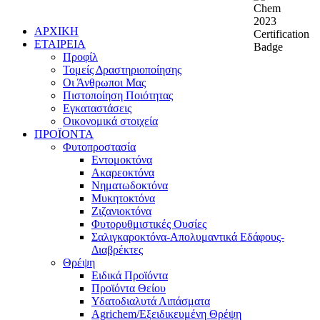
ΑΡΧΙΚΗ
ΕΤΑΙΡΕΙΑ
Προφίλ
Τομείς Δραστηριοποίησης
Οι Άνθρωποι Μας
Πιστοποίηση Ποιότητας
Εγκαταστάσεις
Οικονομικά στοιχεία
ΠΡΟΪΟΝΤΑ
Φυτοπροστασία
Εντομοκτόνα
Ακαρεοκτόνα
Νηματωδοκτόνα
Μυκητοκτόνα
Ζιζανιοκτόνα
Φυτορυθμιστικές Ουσίες
Σαλιγκαροκτόνα-Απολυμαντικά Εδάφους-
Διαβρέκτες
Θρέψη
Ειδικά Προϊόντα
Προϊόντα Θείου
Υδατοδιαλυτά Λιπάσματα
Agrichem/Εξειδικευμένη Θρέψη