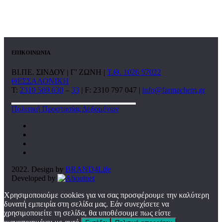
ΕΠΙΚΟΙΝΩΝΙΑ
ΒΙ.ΠΕ. ΣΙΝΔΟΥ | Γ’ ΖΩΝΗ |
Τ.Θ. 1026 57022
ΘΕΣΣΑΛΟΝΙΚΗ
T:
2310 569 630
–
33
| F: 2310 797 047 |
info@farmachem.gr
Πολιτική Προστασίας Δεδομένων
2022. Design by
BRAND4Life
Developed by
Χρησιμοποιούμε cookies για να σας προσφέρουμε την καλύτερη
δυνατή εμπειρία στη σελίδα μας. Εάν συνεχίσετε να
χρησιμοποιείτε τη σελίδα, θα υποθέσουμε πως είστε