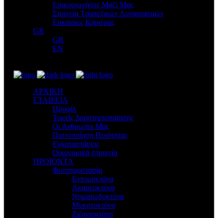
Επικοινωνήστε Μαζί Μας
Στοιχεία Τραπεζικών Λογαριασμών
Ευκαιρίες Καριέρας
GR
GR
EN
ΑΡΧΙΚΗ
ΕΤΑΙΡΕΙΑ
Προφίλ
Τομείς Δραστηριοποίησης
Οι Άνθρωποι Μας
Πιστοποίηση Ποιότητας
Εγκαταστάσεις
Οικονομικά στοιχεία
ΠΡΟΪΟΝΤΑ
Φυτοπροστασία
Εντομοκτόνα
Ακαρεοκτόνα
Νηματωδοκτόνα
Μυκητοκτόνα
Ζιζανιοκτόνα