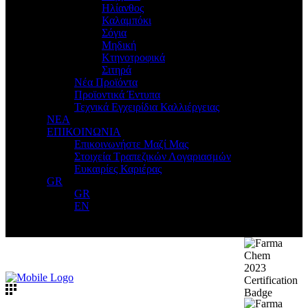
Ηλίανθος
Καλαμπόκι
Σόγια
Μηδική
Κτηνοτροφικά
Σιτηρά
Νέα Προϊόντα
Προϊοντικά Έντυπα
Τεχνικά Εγχειρίδια Καλλιέργειας
ΝΕΑ
ΕΠΙΚΟΙΝΩΝΙΑ
Επικοινωνήστε Μαζί Μας
Στοιχεία Τραπεζικών Λογαριασμών
Ευκαιρίες Καριέρας
GR
GR
EN