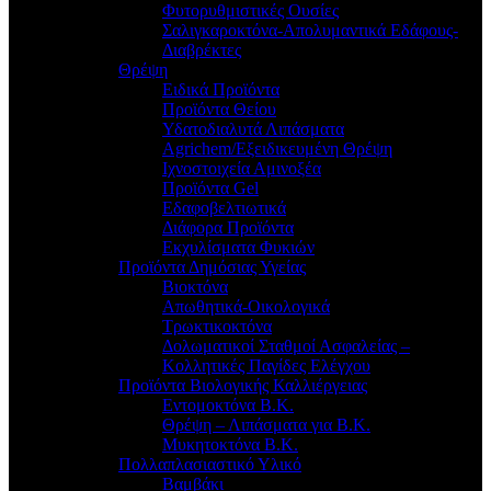
Φυτορυθμιστικές Ουσίες
Σαλιγκαροκτόνα-Απολυμαντικά Εδάφους-
Διαβρέκτες
Θρέψη
Ειδικά Προϊόντα
Προϊόντα Θείου
Υδατοδιαλυτά Λιπάσματα
Agrichem/Εξειδικευμένη Θρέψη
Ιχνοστοιχεία Αμινοξέα
Προϊόντα Gel
Εδαφοβελτιωτικά
Διάφορα Προϊόντα
Εκχυλίσματα Φυκιών
Προϊόντα Δημόσιας Υγείας
Βιοκτόνα
Απωθητικά-Οικολογικά
Τρωκτικοκτόνα
Δολωματικοί Σταθμοί Ασφαλείας –
Κολλητικές Παγίδες Ελέγχου
Προϊόντα Βιολογικής Καλλιέργειας
Εντομοκτόνα Β.Κ.
Θρέψη – Λιπάσματα για Β.Κ.
Μυκητοκτόνα Β.Κ.
Πολλαπλασιαστικό Υλικό
Βαμβάκι