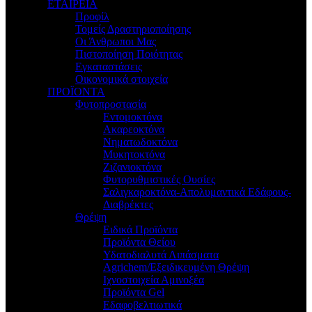
ΕΤΑΙΡΕΙΑ
Προφίλ
Τομείς Δραστηριοποίησης
Οι Άνθρωποι Μας
Πιστοποίηση Ποιότητας
Εγκαταστάσεις
Οικονομικά στοιχεία
ΠΡΟΪΟΝΤΑ
Φυτοπροστασία
Εντομοκτόνα
Ακαρεοκτόνα
Νηματωδοκτόνα
Μυκητοκτόνα
Ζιζανιοκτόνα
Φυτορυθμιστικές Ουσίες
Σαλιγκαροκτόνα-Απολυμαντικά Εδάφους-
Διαβρέκτες
Θρέψη
Ειδικά Προϊόντα
Προϊόντα Θείου
Υδατοδιαλυτά Λιπάσματα
Agrichem/Εξειδικευμένη Θρέψη
Ιχνοστοιχεία Αμινοξέα
Προϊόντα Gel
Εδαφοβελτιωτικά