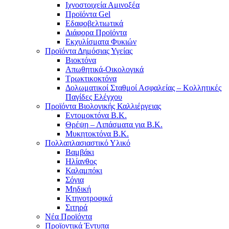
Ιχνοστοιχεία Αμινοξέα
Προϊόντα Gel
Εδαφοβελτιωτικά
Διάφορα Προϊόντα
Εκχυλίσματα Φυκιών
Προϊόντα Δημόσιας Υγείας
Βιοκτόνα
Απωθητικά-Οικολογικά
Τρωκτικοκτόνα
Δολωματικοί Σταθμοί Ασφαλείας – Κολλητικές
Παγίδες Ελέγχου
Προϊόντα Βιολογικής Καλλιέργειας
Εντομοκτόνα Β.Κ.
Θρέψη – Λιπάσματα για Β.Κ.
Μυκητοκτόνα Β.Κ.
Πολλαπλασιαστικό Υλικό
Βαμβάκι
Ηλίανθος
Καλαμπόκι
Σόγια
Μηδική
Κτηνοτροφικά
Σιτηρά
Νέα Προϊόντα
Προϊοντικά Έντυπα