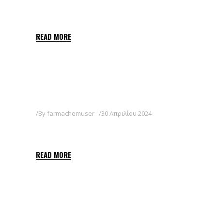
MILICIA
READ MORE
By
farmachemuser
30 Απριλίου 2024
SOPLETO SC
READ MORE