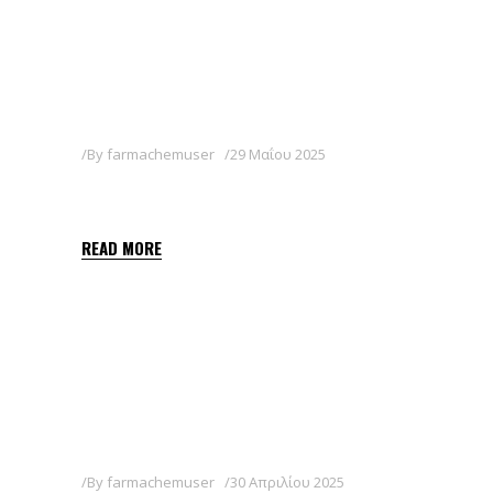
By
farmachemuser
29 Μαΐου 2025
BALON
READ MORE
By
farmachemuser
30 Απριλίου 2025