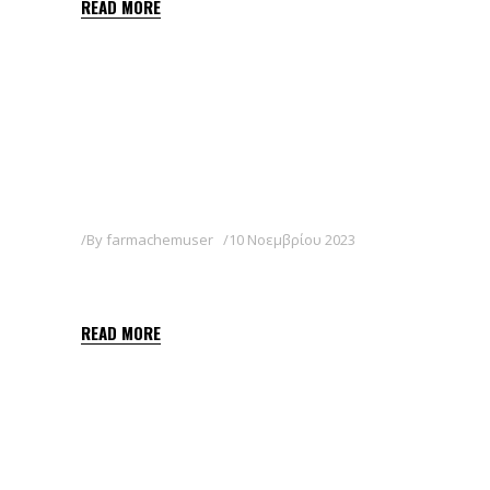
READ MORE
By
farmachemuser
10 Νοεμβρίου 2023
KEYLETIN WG
READ MORE