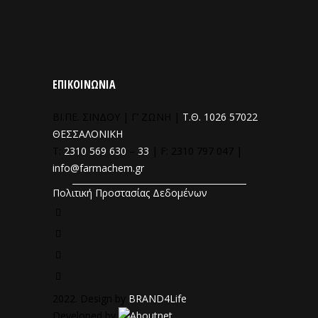
ΕΠΙΚΟΙΝΩΝΙΑ
ΒΙ.ΠΕ. ΣΙΝΔΟΥ | Γ’ ΖΩΝΗ |
Τ.Θ. 1026 57022
ΘΕΣΣΑΛΟΝΙΚΗ
T:
2310 569 630
–
33
| F: 2310 797 047 |
info@farmachem.gr
Πολιτική Προστασίας Δεδομένων
2022. Design by
BRAND4Life
Developed by