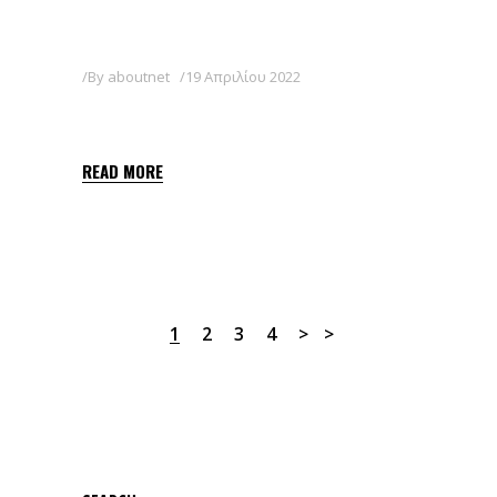
By
aboutnet
19 Απριλίου 2022
SMERCH
READ MORE
1
2
3
4