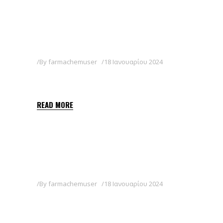
By
farmachemuser
18 Ιανουαρίου 2024
ISARD
READ MORE
By
farmachemuser
18 Ιανουαρίου 2024
KRYPT 540