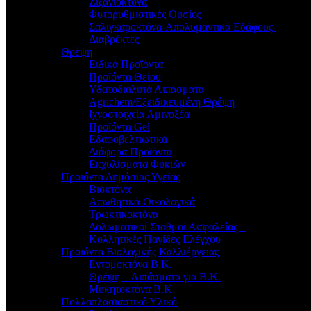
Ζιζανιοκτόνα
Φυτορυθμιστικές Ουσίες
Σαλιγκαροκτόνα-Απολυμαντικά Εδάφους-
Διαβρέκτες
Θρέψη
Ειδικά Προϊόντα
Προϊόντα Θείου
Υδατοδιαλυτά Λιπάσματα
Agrichem/Εξειδικευμένη Θρέψη
Ιχνοστοιχεία Αμινοξέα
Προϊόντα Gel
Εδαφοβελτιωτικά
Διάφορα Προϊόντα
Εκχυλίσματα Φυκιών
Προϊόντα Δημόσιας Υγείας
Βιοκτόνα
Απωθητικά-Οικολογικά
Τρωκτικοκτόνα
Δολωματικοί Σταθμοί Ασφαλείας –
Κολλητικές Παγίδες Ελέγχου
Προϊόντα Βιολογικής Καλλιέργειας
Εντομοκτόνα Β.Κ.
Θρέψη – Λιπάσματα για Β.Κ.
Μυκητοκτόνα Β.Κ.
Πολλαπλασιαστικό Υλικό