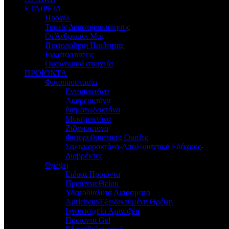
ΕΤΑΙΡΕΙΑ
Προφίλ
Τομείς Δραστηριοποίησης
Οι Άνθρωποι Μας
Πιστοποίηση Ποιότητας
Εγκαταστάσεις
Οικονομικά στοιχεία
ΠΡΟΪΟΝΤΑ
Φυτοπροστασία
Εντομοκτόνα
Ακαρεοκτόνα
Νηματωδοκτόνα
Μυκητοκτόνα
Ζιζανιοκτόνα
Φυτορυθμιστικές Ουσίες
Σαλιγκαροκτόνα-Απολυμαντικά Εδάφους-
Διαβρέκτες
Θρέψη
Ειδικά Προϊόντα
Προϊόντα Θείου
Υδατοδιαλυτά Λιπάσματα
Agrichem/Εξειδικευμένη Θρέψη
Ιχνοστοιχεία Αμινοξέα
Προϊόντα Gel