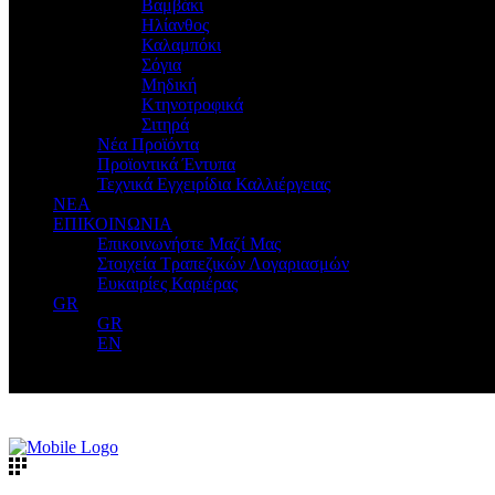
Βαμβάκι
Ηλίανθος
Καλαμπόκι
Σόγια
Μηδική
Κτηνοτροφικά
Σιτηρά
Νέα Προϊόντα
Προϊοντικά Έντυπα
Τεχνικά Εγχειρίδια Καλλιέργειας
ΝΕΑ
ΕΠΙΚΟΙΝΩΝΙΑ
Επικοινωνήστε Μαζί Μας
Στοιχεία Τραπεζικών Λογαριασμών
Ευκαιρίες Καριέρας
GR
GR
EN