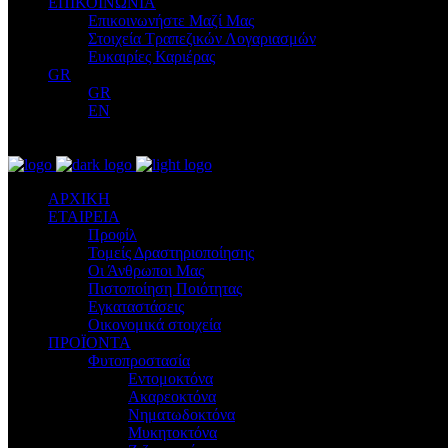
ΕΠΙΚΟΙΝΩΝΙΑ
Επικοινωνήστε Μαζί Μας
Στοιχεία Τραπεζικών Λογαριασμών
Ευκαιρίες Καριέρας
GR
GR
EN
ΑΡΧΙΚΗ
ΕΤΑΙΡΕΙΑ
Προφίλ
Τομείς Δραστηριοποίησης
Οι Άνθρωποι Μας
Πιστοποίηση Ποιότητας
Εγκαταστάσεις
Οικονομικά στοιχεία
ΠΡΟΪΟΝΤΑ
Φυτοπροστασία
Εντομοκτόνα
Ακαρεοκτόνα
Νηματωδοκτόνα
Μυκητοκτόνα