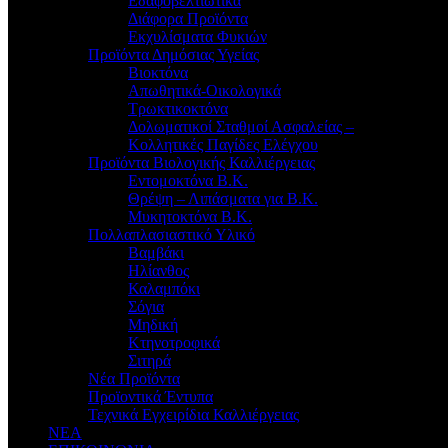
Εδαφοβελτιωτικά
Διάφορα Προϊόντα
Εκχυλίσματα Φυκιών
Προϊόντα Δημόσιας Υγείας
Βιοκτόνα
Απωθητικά-Οικολογικά
Τρωκτικοκτόνα
Δολωματικοί Σταθμοί Ασφαλείας –
Κολλητικές Παγίδες Ελέγχου
Προϊόντα Βιολογικής Καλλιέργειας
Εντομοκτόνα Β.Κ.
Θρέψη – Λιπάσματα για Β.Κ.
Μυκητοκτόνα Β.Κ.
Πολλαπλασιαστικό Υλικό
Βαμβάκι
Ηλίανθος
Καλαμπόκι
Σόγια
Μηδική
Κτηνοτροφικά
Σιτηρά
Νέα Προϊόντα
Προϊοντικά Έντυπα
Τεχνικά Εγχειρίδια Καλλιέργειας
ΝΕΑ