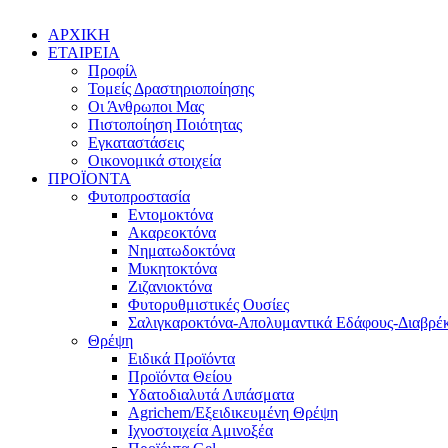
ΑΡΧΙΚΗ
ΕΤΑΙΡΕΙΑ
Προφίλ
Τομείς Δραστηριοποίησης
Οι Άνθρωποι Μας
Πιστοποίηση Ποιότητας
Εγκαταστάσεις
Οικονομικά στοιχεία
ΠΡΟΪΟΝΤΑ
Φυτοπροστασία
Εντομοκτόνα
Ακαρεοκτόνα
Νηματωδοκτόνα
Μυκητοκτόνα
Ζιζανιοκτόνα
Φυτορυθμιστικές Ουσίες
Σαλιγκαροκτόνα-Απολυμαντικά Εδάφους-Διαβρέκ
Θρέψη
Ειδικά Προϊόντα
Προϊόντα Θείου
Υδατοδιαλυτά Λιπάσματα
Agrichem/Εξειδικευμένη Θρέψη
Ιχνοστοιχεία Αμινοξέα