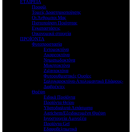
ΕΤΑΙΡΕΙΑ
Προφίλ
Τομείς Δραστηριοποίησης
Οι Άνθρωποι Μας
Πιστοποίηση Ποιότητας
Εγκαταστάσεις
Οικονομικά στοιχεία
ΠΡΟΪΟΝΤΑ
Φυτοπροστασία
Εντομοκτόνα
Ακαρεοκτόνα
Νηματωδοκτόνα
Μυκητοκτόνα
Ζιζανιοκτόνα
Φυτορυθμιστικές Ουσίες
Σαλιγκαροκτόνα-Απολυμαντικά Εδάφους-
Διαβρέκτες
Θρέψη
Ειδικά Προϊόντα
Προϊόντα Θείου
Υδατοδιαλυτά Λιπάσματα
Agrichem/Εξειδικευμένη Θρέψη
Ιχνοστοιχεία Αμινοξέα
Προϊόντα Gel
Εδαφοβελτιωτικά