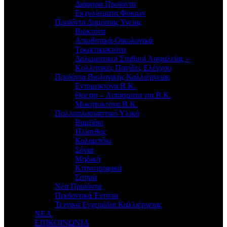
Διάφορα Προϊόντα
Εκχυλίσματα Φυκιών
Προϊόντα Δημόσιας Υγείας
Βιοκτόνα
Απωθητικά-Οικολογικά
Τρωκτικοκτόνα
Δολωματικοί Σταθμοί Ασφαλείας –
Κολλητικές Παγίδες Ελέγχου
Προϊόντα Βιολογικής Καλλιέργειας
Εντομοκτόνα Β.Κ.
Θρέψη – Λιπάσματα για Β.Κ.
Μυκητοκτόνα Β.Κ.
Πολλαπλασιαστικό Υλικό
Βαμβάκι
Ηλίανθος
Καλαμπόκι
Σόγια
Μηδική
Κτηνοτροφικά
Σιτηρά
Νέα Προϊόντα
Προϊοντικά Έντυπα
Τεχνικά Εγχειρίδια Καλλιέργειας
ΝΕΑ
ΕΠΙΚΟΙΝΩΝΙΑ