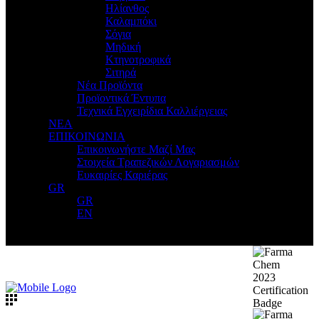
Ηλίανθος
Καλαμπόκι
Σόγια
Μηδική
Κτηνοτροφικά
Σιτηρά
Νέα Προϊόντα
Προϊοντικά Έντυπα
Τεχνικά Εγχειρίδια Καλλιέργειας
ΝΕΑ
ΕΠΙΚΟΙΝΩΝΙΑ
Επικοινωνήστε Μαζί Μας
Στοιχεία Τραπεζικών Λογαριασμών
Ευκαιρίες Καριέρας
GR
GR
EN