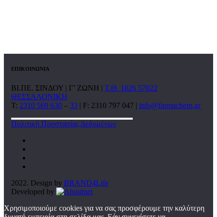
ΕΠΙΚΟΙΝΩΝΙΑ
ΒΙ.ΠΕ. ΣΙΝΔΟΥ | Γ’ ΖΩΝΗ |
Τ.Θ. 1026 57022
ΘΕΣΣΑΛΟΝΙΚΗ
T:
2310 569 630
–
33
| F: 2310 797 047 |
info@farmachem.gr
Πολιτική Προστασίας Δεδομένων
2022. Design by
BRAND4Life
Developed by
Χρησιμοποιούμε cookies για να σας προσφέρουμε την καλύτερη
δυνατή εμπειρία στη σελίδα μας. Εάν συνεχίσετε να