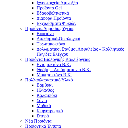
Ιχνοστοιχεία Αμινοξέα
Προϊόντα Gel
Εδαφοβελτιωτικά
Διάφορα Προϊόντα
Εκχυλίσματα Φυκιών
Προϊόντα Δημόσιας Υγείας
Βιοκτόνα
Απωθητικά-Οικολογικά
Τρωκτικοκτόνα
Δολωματικοί Σταθμοί Ασφαλείας – Κολλητικές
Παγίδες Ελέγχου
Προϊόντα Βιολογικής Καλλιέργειας
Εντομοκτόνα Β.Κ.
Θρέψη – Λιπάσματα για Β.Κ.
Μυκητοκτόνα Β.Κ.
Πολλαπλασιαστικό Υλικό
Βαμβάκι
Ηλίανθος
Καλαμπόκι
Σόγια
Μηδική
Κτηνοτροφικά
Σιτηρά
Νέα Προϊόντα
Προϊοντικά Έντυπα