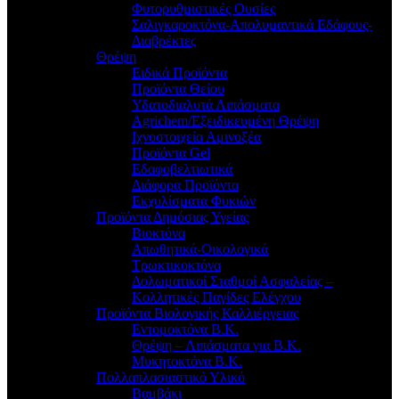
Φυτορυθμιστικές Ουσίες
Σαλιγκαροκτόνα-Απολυμαντικά Εδάφους-
Διαβρέκτες
Θρέψη
Ειδικά Προϊόντα
Προϊόντα Θείου
Υδατοδιαλυτά Λιπάσματα
Agrichem/Εξειδικευμένη Θρέψη
Ιχνοστοιχεία Αμινοξέα
Προϊόντα Gel
Εδαφοβελτιωτικά
Διάφορα Προϊόντα
Εκχυλίσματα Φυκιών
Προϊόντα Δημόσιας Υγείας
Βιοκτόνα
Απωθητικά-Οικολογικά
Τρωκτικοκτόνα
Δολωματικοί Σταθμοί Ασφαλείας –
Κολλητικές Παγίδες Ελέγχου
Προϊόντα Βιολογικής Καλλιέργειας
Εντομοκτόνα Β.Κ.
Θρέψη – Λιπάσματα για Β.Κ.
Μυκητοκτόνα Β.Κ.
Πολλαπλασιαστικό Υλικό
Βαμβάκι