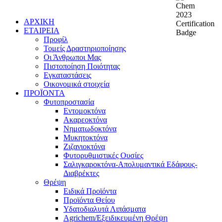
ΑΡΧΙΚΗ
ΕΤΑΙΡΕΙΑ
Προφίλ
Τομείς Δραστηριοποίησης
Οι Άνθρωποι Μας
Πιστοποίηση Ποιότητας
Εγκαταστάσεις
Οικονομικά στοιχεία
ΠΡΟΪΟΝΤΑ
Φυτοπροστασία
Εντομοκτόνα
Ακαρεοκτόνα
Νηματωδοκτόνα
Μυκητοκτόνα
Ζιζανιοκτόνα
Φυτορυθμιστικές Ουσίες
Σαλιγκαροκτόνα-Απολυμαντικά Εδάφους-
Διαβρέκτες
Θρέψη
Ειδικά Προϊόντα
Προϊόντα Θείου
Υδατοδιαλυτά Λιπάσματα
Agrichem/Εξειδικευμένη Θρέψη