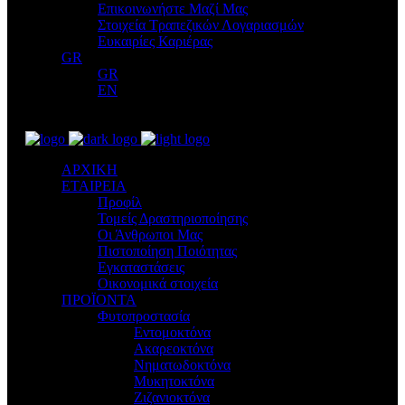
Επικοινωνήστε Μαζί Μας
Στοιχεία Τραπεζικών Λογαριασμών
Ευκαιρίες Καριέρας
GR
GR
EN
ΑΡΧΙΚΗ
ΕΤΑΙΡΕΙΑ
Προφίλ
Τομείς Δραστηριοποίησης
Οι Άνθρωποι Μας
Πιστοποίηση Ποιότητας
Εγκαταστάσεις
Οικονομικά στοιχεία
ΠΡΟΪΟΝΤΑ
Φυτοπροστασία
Εντομοκτόνα
Ακαρεοκτόνα
Νηματωδοκτόνα
Μυκητοκτόνα
Ζιζανιοκτόνα