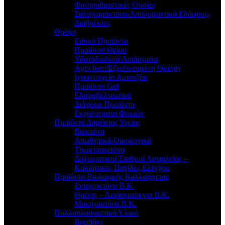
Φυτορυθμιστικές Ουσίες
Σαλιγκαροκτόνα-Απολυμαντικά Εδάφους-
Διαβρέκτες
Θρέψη
Ειδικά Προϊόντα
Προϊόντα Θείου
Υδατοδιαλυτά Λιπάσματα
Agrichem/Εξειδικευμένη Θρέψη
Ιχνοστοιχεία Αμινοξέα
Προϊόντα Gel
Εδαφοβελτιωτικά
Διάφορα Προϊόντα
Εκχυλίσματα Φυκιών
Προϊόντα Δημόσιας Υγείας
Βιοκτόνα
Απωθητικά-Οικολογικά
Τρωκτικοκτόνα
Δολωματικοί Σταθμοί Ασφαλείας –
Κολλητικές Παγίδες Ελέγχου
Προϊόντα Βιολογικής Καλλιέργειας
Εντομοκτόνα Β.Κ.
Θρέψη – Λιπάσματα για Β.Κ.
Μυκητοκτόνα Β.Κ.
Πολλαπλασιαστικό Υλικό
Βαμβάκι