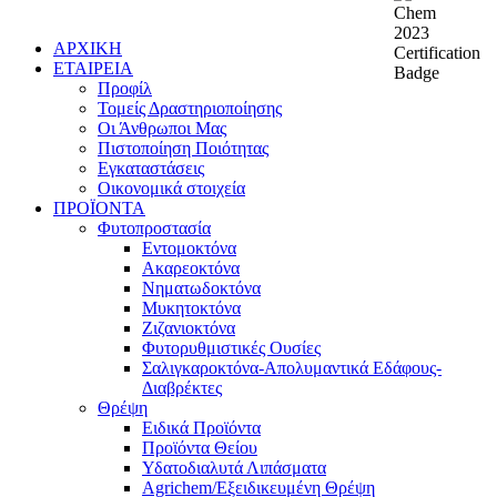
ΑΡΧΙΚΗ
ΕΤΑΙΡΕΙΑ
Προφίλ
Τομείς Δραστηριοποίησης
Οι Άνθρωποι Μας
Πιστοποίηση Ποιότητας
Εγκαταστάσεις
Οικονομικά στοιχεία
ΠΡΟΪΟΝΤΑ
Φυτοπροστασία
Εντομοκτόνα
Ακαρεοκτόνα
Νηματωδοκτόνα
Μυκητοκτόνα
Ζιζανιοκτόνα
Φυτορυθμιστικές Ουσίες
Σαλιγκαροκτόνα-Απολυμαντικά Εδάφους-
Διαβρέκτες
Θρέψη
Ειδικά Προϊόντα
Προϊόντα Θείου
Υδατοδιαλυτά Λιπάσματα
Agrichem/Εξειδικευμένη Θρέψη