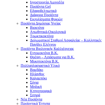
Ιχνοστοιχεία Αμινοξέα
Προϊόντα Gel
Εδαφοβελτιωτικά
Διάφορα Προϊόντα
Εκχυλίσματα Φυκιών
Προϊόντα Δημόσιας Υγείας
Βιοκτόνα
Απωθητικά-Οικολογικά
Τρωκτικοκτόνα
Δολωματικοί Σταθμοί Ασφαλείας – Κολλητικές
Παγίδες Ελέγχου
Προϊόντα Βιολογικής Καλλιέργειας
Εντομοκτόνα Β.Κ.
Θρέψη – Λιπάσματα για Β.Κ.
Μυκητοκτόνα Β.Κ.
Πολλαπλασιαστικό Υλικό
Βαμβάκι
Ηλίανθος
Καλαμπόκι
Σόγια
Μηδική
Κτηνοτροφικά
Σιτηρά
Νέα Προϊόντα
Προϊοντικά Έντυπα