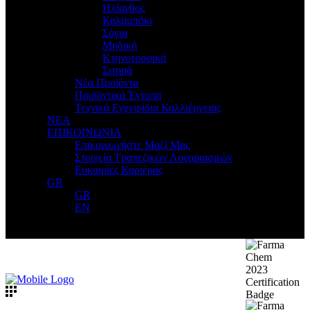
Ηλίανθος
Καλαμπόκι
Σόγια
Μηδική
Κτηνοτροφικά
Σιτηρά
Νέα Προϊόντα
Προϊοντικά Έντυπα
Τεχνικά Εγχειρίδια Καλλιέργειας
ΝΕΑ
ΕΠΙΚΟΙΝΩΝΙΑ
Επικοινωνήστε Μαζί Μας
Στοιχεία Τραπεζικών Λογαριασμών
Ευκαιρίες Καριέρας
GR
GR
EN