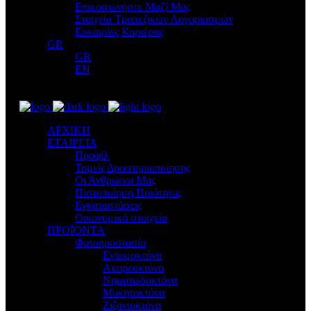
Επικοινωνήστε Μαζί Μας
Στοιχεία Τραπεζικών Λογαριασμών
Ευκαιρίες Καριέρας
GR
GR
EN
ΑΡΧΙΚΗ
ΕΤΑΙΡΕΙΑ
Προφίλ
Τομείς Δραστηριοποίησης
Οι Άνθρωποι Μας
Πιστοποίηση Ποιότητας
Εγκαταστάσεις
Οικονομικά στοιχεία
ΠΡΟΪΟΝΤΑ
Φυτοπροστασία
Εντομοκτόνα
Ακαρεοκτόνα
Νηματωδοκτόνα
Μυκητοκτόνα
Ζιζανιοκτόνα