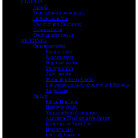
ΕΤΑΙΡΕΙΑ
Προφίλ
Τομείς Δραστηριοποίησης
Οι Άνθρωποι Μας
Πιστοποίηση Ποιότητας
Εγκαταστάσεις
Οικονομικά στοιχεία
ΠΡΟΪΟΝΤΑ
Φυτοπροστασία
Εντομοκτόνα
Ακαρεοκτόνα
Νηματωδοκτόνα
Μυκητοκτόνα
Ζιζανιοκτόνα
Φυτορυθμιστικές Ουσίες
Σαλιγκαροκτόνα-Απολυμαντικά Εδάφους-
Διαβρέκτες
Θρέψη
Ειδικά Προϊόντα
Προϊόντα Θείου
Υδατοδιαλυτά Λιπάσματα
Agrichem/Εξειδικευμένη Θρέψη
Ιχνοστοιχεία Αμινοξέα
Προϊόντα Gel
Εδαφοβελτιωτικά