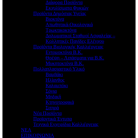
Διάφορα Προϊόντα
Εκχυλίσματα Φυκιών
Προϊόντα Δημόσιας Υγείας
Βιοκτόνα
Απωθητικά-Οικολογικά
Τρωκτικοκτόνα
Δολωματικοί Σταθμοί Ασφαλείας –
Κολλητικές Παγίδες Ελέγχου
Προϊόντα Βιολογικής Καλλιέργειας
Εντομοκτόνα Β.Κ.
Θρέψη – Λιπάσματα για Β.Κ.
Μυκητοκτόνα Β.Κ.
Πολλαπλασιαστικό Υλικό
Βαμβάκι
Ηλίανθος
Καλαμπόκι
Σόγια
Μηδική
Κτηνοτροφικά
Σιτηρά
Νέα Προϊόντα
Προϊοντικά Έντυπα
Τεχνικά Εγχειρίδια Καλλιέργειας
ΝΕΑ
ΕΠΙΚΟΙΝΩΝΙΑ