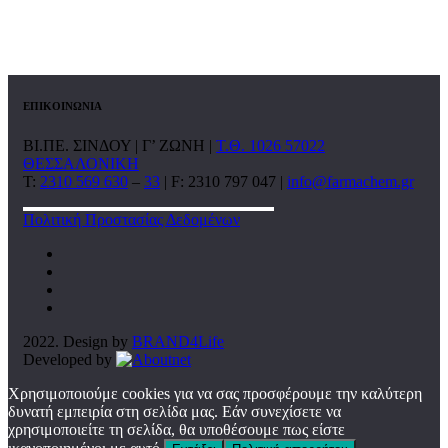
ΕΠΙΚΟΙΝΩΝΙΑ
ΒΙ.ΠΕ. ΣΙΝΔΟΥ | Γ’ ΖΩΝΗ |
Τ.Θ. 1026 57022
ΘΕΣΣΑΛΟΝΙΚΗ
T:
2310 569 630
–
33
| F: 2310 797 047 |
info@farmachem.gr
Πολιτική Προστασίας Δεδομένων
2022. Design by
BRAND4Life
Developed by
Χρησιμοποιούμε cookies για να σας προσφέρουμε την καλύτερη
δυνατή εμπειρία στη σελίδα μας. Εάν συνεχίσετε να
χρησιμοποιείτε τη σελίδα, θα υποθέσουμε πως είστε