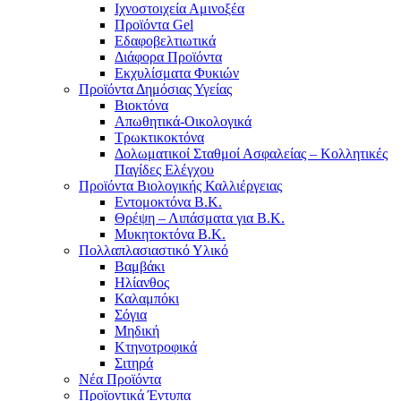
Ιχνοστοιχεία Αμινοξέα
Προϊόντα Gel
Εδαφοβελτιωτικά
Διάφορα Προϊόντα
Εκχυλίσματα Φυκιών
Προϊόντα Δημόσιας Υγείας
Βιοκτόνα
Απωθητικά-Οικολογικά
Τρωκτικοκτόνα
Δολωματικοί Σταθμοί Ασφαλείας – Κολλητικές
Παγίδες Ελέγχου
Προϊόντα Βιολογικής Καλλιέργειας
Εντομοκτόνα Β.Κ.
Θρέψη – Λιπάσματα για Β.Κ.
Μυκητοκτόνα Β.Κ.
Πολλαπλασιαστικό Υλικό
Βαμβάκι
Ηλίανθος
Καλαμπόκι
Σόγια
Μηδική
Κτηνοτροφικά
Σιτηρά
Νέα Προϊόντα
Προϊοντικά Έντυπα