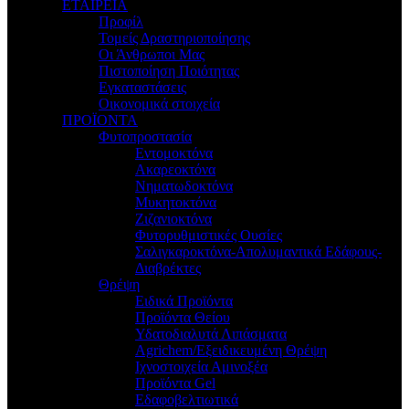
ΕΤΑΙΡΕΙΑ
Προφίλ
Τομείς Δραστηριοποίησης
Οι Άνθρωποι Μας
Πιστοποίηση Ποιότητας
Εγκαταστάσεις
Οικονομικά στοιχεία
ΠΡΟΪΟΝΤΑ
Φυτοπροστασία
Εντομοκτόνα
Ακαρεοκτόνα
Νηματωδοκτόνα
Μυκητοκτόνα
Ζιζανιοκτόνα
Φυτορυθμιστικές Ουσίες
Σαλιγκαροκτόνα-Απολυμαντικά Εδάφους-
Διαβρέκτες
Θρέψη
Ειδικά Προϊόντα
Προϊόντα Θείου
Υδατοδιαλυτά Λιπάσματα
Agrichem/Εξειδικευμένη Θρέψη
Ιχνοστοιχεία Αμινοξέα
Προϊόντα Gel
Εδαφοβελτιωτικά