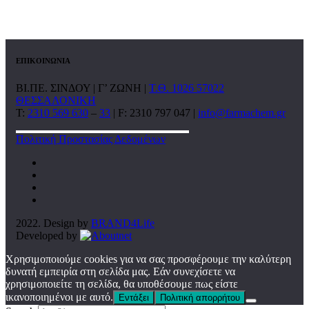
ΕΠΙΚΟΙΝΩΝΙΑ
ΒΙ.ΠΕ. ΣΙΝΔΟΥ | Γ’ ΖΩΝΗ |
Τ.Θ. 1026 57022
ΘΕΣΣΑΛΟΝΙΚΗ
T:
2310 569 630
–
33
| F: 2310 797 047 |
info@farmachem.gr
Πολιτική Προστασίας Δεδομένων
2022. Design by
BRAND4Life
Developed by
Χρησιμοποιούμε cookies για να σας προσφέρουμε την καλύτερη
δυνατή εμπειρία στη σελίδα μας. Εάν συνεχίσετε να
χρησιμοποιείτε τη σελίδα, θα υποθέσουμε πως είστε
ικανοποιημένοι με αυτό.
Εντάξει
Πολιτική απορρήτου