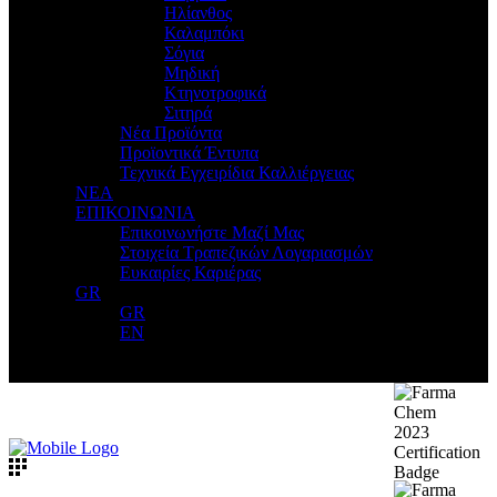
Ηλίανθος
Καλαμπόκι
Σόγια
Μηδική
Κτηνοτροφικά
Σιτηρά
Νέα Προϊόντα
Προϊοντικά Έντυπα
Τεχνικά Εγχειρίδια Καλλιέργειας
ΝΕΑ
ΕΠΙΚΟΙΝΩΝΙΑ
Επικοινωνήστε Μαζί Μας
Στοιχεία Τραπεζικών Λογαριασμών
Ευκαιρίες Καριέρας
GR
GR
EN