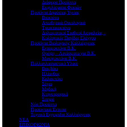
Διάφορα Προϊόντα
Εκχυλίσματα Φυκιών
Προϊόντα Δημόσιας Υγείας
Βιοκτόνα
Απωθητικά-Οικολογικά
Τρωκτικοκτόνα
Δολωματικοί Σταθμοί Ασφαλείας –
Κολλητικές Παγίδες Ελέγχου
Προϊόντα Βιολογικής Καλλιέργειας
Εντομοκτόνα Β.Κ.
Θρέψη – Λιπάσματα για Β.Κ.
Μυκητοκτόνα Β.Κ.
Πολλαπλασιαστικό Υλικό
Βαμβάκι
Ηλίανθος
Καλαμπόκι
Σόγια
Μηδική
Κτηνοτροφικά
Σιτηρά
Νέα Προϊόντα
Προϊοντικά Έντυπα
Τεχνικά Εγχειρίδια Καλλιέργειας
ΝΕΑ
ΕΠΙΚΟΙΝΩΝΙΑ