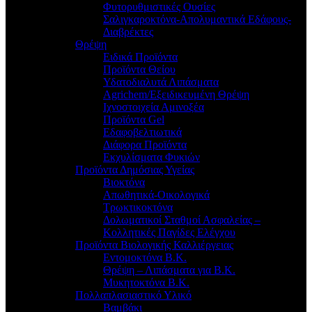
Φυτορυθμιστικές Ουσίες
Σαλιγκαροκτόνα-Απολυμαντικά Εδάφους-
Διαβρέκτες
Θρέψη
Ειδικά Προϊόντα
Προϊόντα Θείου
Υδατοδιαλυτά Λιπάσματα
Agrichem/Εξειδικευμένη Θρέψη
Ιχνοστοιχεία Αμινοξέα
Προϊόντα Gel
Εδαφοβελτιωτικά
Διάφορα Προϊόντα
Εκχυλίσματα Φυκιών
Προϊόντα Δημόσιας Υγείας
Βιοκτόνα
Απωθητικά-Οικολογικά
Τρωκτικοκτόνα
Δολωματικοί Σταθμοί Ασφαλείας –
Κολλητικές Παγίδες Ελέγχου
Προϊόντα Βιολογικής Καλλιέργειας
Εντομοκτόνα Β.Κ.
Θρέψη – Λιπάσματα για Β.Κ.
Μυκητοκτόνα Β.Κ.
Πολλαπλασιαστικό Υλικό
Βαμβάκι