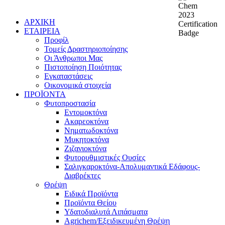
ΑΡΧΙΚΗ
ΕΤΑΙΡΕΙΑ
Προφίλ
Τομείς Δραστηριοποίησης
Οι Άνθρωποι Μας
Πιστοποίηση Ποιότητας
Εγκαταστάσεις
Οικονομικά στοιχεία
ΠΡΟΪΟΝΤΑ
Φυτοπροστασία
Εντομοκτόνα
Ακαρεοκτόνα
Νηματωδοκτόνα
Μυκητοκτόνα
Ζιζανιοκτόνα
Φυτορυθμιστικές Ουσίες
Σαλιγκαροκτόνα-Απολυμαντικά Εδάφους-
Διαβρέκτες
Θρέψη
Ειδικά Προϊόντα
Προϊόντα Θείου
Υδατοδιαλυτά Λιπάσματα
Agrichem/Εξειδικευμένη Θρέψη