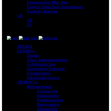
Επικοινωνήστε Μαζί Μας
Στοιχεία Τραπεζικών Λογαριασμών
Ευκαιρίες Καριέρας
GR
GR
EN
ΑΡΧΙΚΗ
ΕΤΑΙΡΕΙΑ
Προφίλ
Τομείς Δραστηριοποίησης
Οι Άνθρωποι Μας
Πιστοποίηση Ποιότητας
Εγκαταστάσεις
Οικονομικά στοιχεία
ΠΡΟΪΟΝΤΑ
Φυτοπροστασία
Εντομοκτόνα
Ακαρεοκτόνα
Νηματωδοκτόνα
Μυκητοκτόνα
Ζιζανιοκτόνα