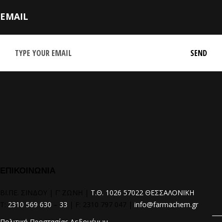
EMAIL
ΕΠΙΚΟΙΝΩΝΙΑ
ΒΙ.ΠΕ. ΣΙΝΔΟΥ | Γ’ ΖΩΝΗ |
Τ.Θ. 1026 57022 ΘΕΣΣΑΛΟΝΙΚΗ
T:
2310 569 630
–
33
| F: 2310 797 047 |
info@farmachem.gr
Πολιτική Προστασίας Δεδομένων