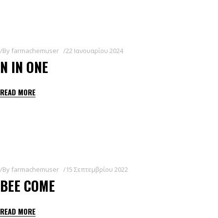
By
farmachemuser
22 Ιανουαρίου 2024
N IN ONE
READ MORE
By
farmachemuser
15 Σεπτεμβρίου 2022
BEE COME
READ MORE