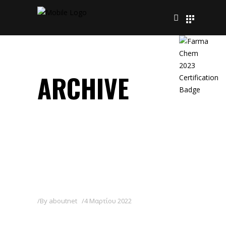
ARCHIVE
By
aboutnet
4 Μαρτίου 2022
GEL P-K-S