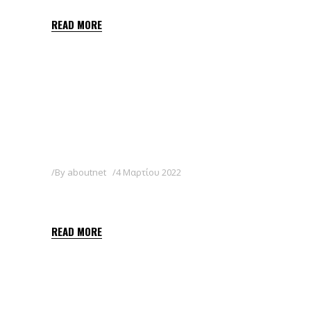
READ MORE
By
aboutnet
4 Μαρτίου 2022
GEL FRUIT
READ MORE