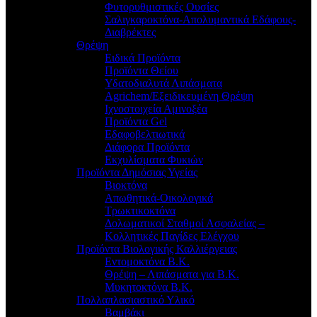
Φυτορυθμιστικές Ουσίες
Σαλιγκαροκτόνα-Απολυμαντικά Εδάφους-
Διαβρέκτες
Θρέψη
Ειδικά Προϊόντα
Προϊόντα Θείου
Υδατοδιαλυτά Λιπάσματα
Agrichem/Εξειδικευμένη Θρέψη
Ιχνοστοιχεία Αμινοξέα
Προϊόντα Gel
Εδαφοβελτιωτικά
Διάφορα Προϊόντα
Εκχυλίσματα Φυκιών
Προϊόντα Δημόσιας Υγείας
Βιοκτόνα
Απωθητικά-Οικολογικά
Τρωκτικοκτόνα
Δολωματικοί Σταθμοί Ασφαλείας –
Κολλητικές Παγίδες Ελέγχου
Προϊόντα Βιολογικής Καλλιέργειας
Εντομοκτόνα Β.Κ.
Θρέψη – Λιπάσματα για Β.Κ.
Μυκητοκτόνα Β.Κ.
Πολλαπλασιαστικό Υλικό
Βαμβάκι