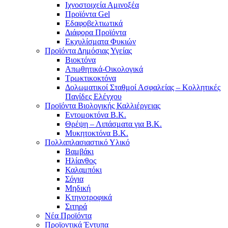
Ιχνοστοιχεία Αμινοξέα
Προϊόντα Gel
Εδαφοβελτιωτικά
Διάφορα Προϊόντα
Εκχυλίσματα Φυκιών
Προϊόντα Δημόσιας Υγείας
Βιοκτόνα
Απωθητικά-Οικολογικά
Τρωκτικοκτόνα
Δολωματικοί Σταθμοί Ασφαλείας – Κολλητικές
Παγίδες Ελέγχου
Προϊόντα Βιολογικής Καλλιέργειας
Εντομοκτόνα Β.Κ.
Θρέψη – Λιπάσματα για Β.Κ.
Μυκητοκτόνα Β.Κ.
Πολλαπλασιαστικό Υλικό
Βαμβάκι
Ηλίανθος
Καλαμπόκι
Σόγια
Μηδική
Κτηνοτροφικά
Σιτηρά
Νέα Προϊόντα
Προϊοντικά Έντυπα