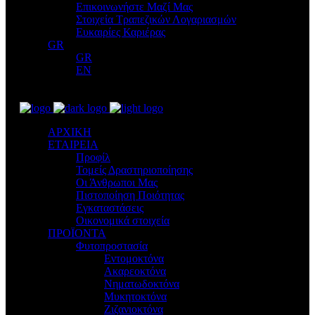
Επικοινωνήστε Μαζί Μας
Στοιχεία Τραπεζικών Λογαριασμών
Ευκαιρίες Καριέρας
GR
GR
EN
ΑΡΧΙΚΗ
ΕΤΑΙΡΕΙΑ
Προφίλ
Τομείς Δραστηριοποίησης
Οι Άνθρωποι Μας
Πιστοποίηση Ποιότητας
Εγκαταστάσεις
Οικονομικά στοιχεία
ΠΡΟΪΟΝΤΑ
Φυτοπροστασία
Εντομοκτόνα
Ακαρεοκτόνα
Νηματωδοκτόνα
Μυκητοκτόνα
Ζιζανιοκτόνα