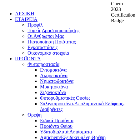
ΑΡΧΙΚΗ
ΕΤΑΙΡΕΙΑ
Προφίλ
Τομείς Δραστηριοποίησης
Οι Άνθρωποι Μας
Πιστοποίηση Ποιότητας
Εγκαταστάσεις
Οικονομικά στοιχεία
ΠΡΟΪΟΝΤΑ
Φυτοπροστασία
Εντομοκτόνα
Ακαρεοκτόνα
Νηματωδοκτόνα
Μυκητοκτόνα
Ζιζανιοκτόνα
Φυτορυθμιστικές Ουσίες
Σαλιγκαροκτόνα-Απολυμαντικά Εδάφους-
Διαβρέκτες
Θρέψη
Ειδικά Προϊόντα
Προϊόντα Θείου
Υδατοδιαλυτά Λιπάσματα
Agrichem/Εξειδικευμένη Θρέψη