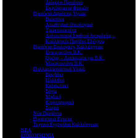
Διάφορα Προϊόντα
Εκχυλίσματα Φυκιών
Προϊόντα Δημόσιας Υγείας
Βιοκτόνα
Απωθητικά-Οικολογικά
Τρωκτικοκτόνα
Δολωματικοί Σταθμοί Ασφαλείας –
Κολλητικές Παγίδες Ελέγχου
Προϊόντα Βιολογικής Καλλιέργειας
Εντομοκτόνα Β.Κ.
Θρέψη – Λιπάσματα για Β.Κ.
Μυκητοκτόνα Β.Κ.
Πολλαπλασιαστικό Υλικό
Βαμβάκι
Ηλίανθος
Καλαμπόκι
Σόγια
Μηδική
Κτηνοτροφικά
Σιτηρά
Νέα Προϊόντα
Προϊοντικά Έντυπα
Τεχνικά Εγχειρίδια Καλλιέργειας
ΝΕΑ
ΕΠΙΚΟΙΝΩΝΙΑ