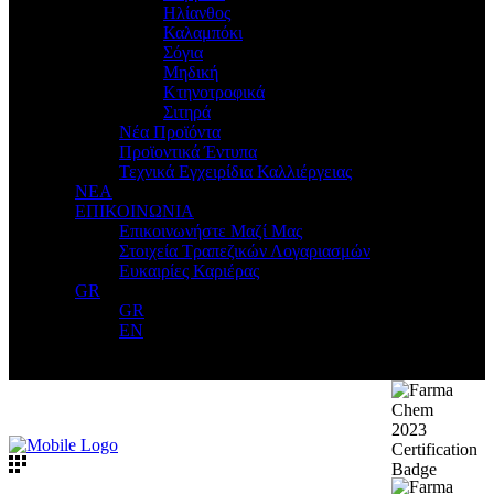
Ηλίανθος
Καλαμπόκι
Σόγια
Μηδική
Κτηνοτροφικά
Σιτηρά
Νέα Προϊόντα
Προϊοντικά Έντυπα
Τεχνικά Εγχειρίδια Καλλιέργειας
ΝΕΑ
ΕΠΙΚΟΙΝΩΝΙΑ
Επικοινωνήστε Μαζί Μας
Στοιχεία Τραπεζικών Λογαριασμών
Ευκαιρίες Καριέρας
GR
GR
EN