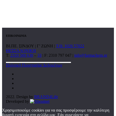
ΕΠΙΚΟΙΝΩΝΙΑ
ΒΙ.ΠΕ. ΣΙΝΔΟΥ | Γ’ ΖΩΝΗ |
Τ.Θ. 1026 57022
ΘΕΣΣΑΛΟΝΙΚΗ
T:
2310 569 630
–
33
| F: 2310 797 047 |
info@farmachem.gr
Πολιτική Προστασίας Δεδομένων
2022. Design by
BRAND4Life
Developed by
Χρησιμοποιούμε cookies για να σας προσφέρουμε την καλύτερη
δυνατή εμπειρία στη σελίδα μας. Εάν συνεχίσετε να