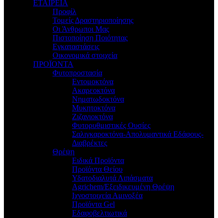
ΕΤΑΙΡΕΙΑ
Προφίλ
Τομείς Δραστηριοποίησης
Οι Άνθρωποι Μας
Πιστοποίηση Ποιότητας
Εγκαταστάσεις
Οικονομικά στοιχεία
ΠΡΟΪΟΝΤΑ
Φυτοπροστασία
Εντομοκτόνα
Ακαρεοκτόνα
Νηματωδοκτόνα
Μυκητοκτόνα
Ζιζανιοκτόνα
Φυτορυθμιστικές Ουσίες
Σαλιγκαροκτόνα-Απολυμαντικά Εδάφους-
Διαβρέκτες
Θρέψη
Ειδικά Προϊόντα
Προϊόντα Θείου
Υδατοδιαλυτά Λιπάσματα
Agrichem/Εξειδικευμένη Θρέψη
Ιχνοστοιχεία Αμινοξέα
Προϊόντα Gel
Εδαφοβελτιωτικά