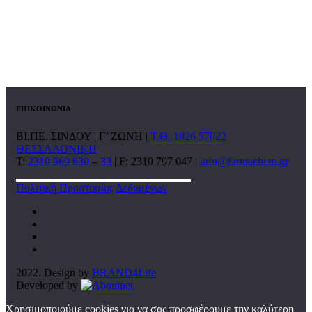
ΕΠΙΚΟΙΝΩΝΙΑ
ΒΙ.ΠΕ. ΣΙΝΔΟΥ | Γ’ ΖΩΝΗ |
Τ.Θ. 1026 57022
ΘΕΣΣΑΛΟΝΙΚΗ
T:
2310 569 630
–
33
| F: 2310 797 047 |
info@farmachem.gr
Πολιτική Προστασίας Δεδομένων
2022. Design by
BRAND4Life
Developed by
Χρησιμοποιούμε cookies για να σας προσφέρουμε την καλύτερη