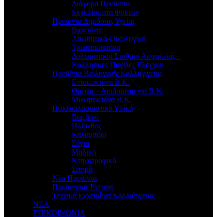
Διάφορα Προϊόντα
Εκχυλίσματα Φυκιών
Προϊόντα Δημόσιας Υγείας
Βιοκτόνα
Απωθητικά-Οικολογικά
Τρωκτικοκτόνα
Δολωματικοί Σταθμοί Ασφαλείας –
Κολλητικές Παγίδες Ελέγχου
Προϊόντα Βιολογικής Καλλιέργειας
Εντομοκτόνα Β.Κ.
Θρέψη – Λιπάσματα για Β.Κ.
Μυκητοκτόνα Β.Κ.
Πολλαπλασιαστικό Υλικό
Βαμβάκι
Ηλίανθος
Καλαμπόκι
Σόγια
Μηδική
Κτηνοτροφικά
Σιτηρά
Νέα Προϊόντα
Προϊοντικά Έντυπα
Τεχνικά Εγχειρίδια Καλλιέργειας
ΝΕΑ
ΕΠΙΚΟΙΝΩΝΙΑ