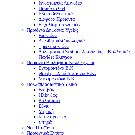
Ιχνοστοιχεία Αμινοξέα
Προϊόντα Gel
Εδαφοβελτιωτικά
Διάφορα Προϊόντα
Εκχυλίσματα Φυκιών
Προϊόντα Δημόσιας Υγείας
Βιοκτόνα
Απωθητικά-Οικολογικά
Τρωκτικοκτόνα
Δολωματικοί Σταθμοί Ασφαλείας – Κολλητικές
Παγίδες Ελέγχου
Προϊόντα Βιολογικής Καλλιέργειας
Εντομοκτόνα Β.Κ.
Θρέψη – Λιπάσματα για Β.Κ.
Μυκητοκτόνα Β.Κ.
Πολλαπλασιαστικό Υλικό
Βαμβάκι
Ηλίανθος
Καλαμπόκι
Σόγια
Μηδική
Κτηνοτροφικά
Σιτηρά
Νέα Προϊόντα
Προϊοντικά Έντυπα