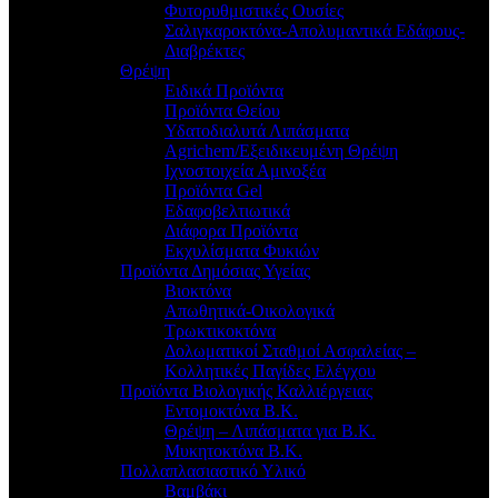
Φυτορυθμιστικές Ουσίες
Σαλιγκαροκτόνα-Απολυμαντικά Εδάφους-
Διαβρέκτες
Θρέψη
Ειδικά Προϊόντα
Προϊόντα Θείου
Υδατοδιαλυτά Λιπάσματα
Agrichem/Εξειδικευμένη Θρέψη
Ιχνοστοιχεία Αμινοξέα
Προϊόντα Gel
Εδαφοβελτιωτικά
Διάφορα Προϊόντα
Εκχυλίσματα Φυκιών
Προϊόντα Δημόσιας Υγείας
Βιοκτόνα
Απωθητικά-Οικολογικά
Τρωκτικοκτόνα
Δολωματικοί Σταθμοί Ασφαλείας –
Κολλητικές Παγίδες Ελέγχου
Προϊόντα Βιολογικής Καλλιέργειας
Εντομοκτόνα Β.Κ.
Θρέψη – Λιπάσματα για Β.Κ.
Μυκητοκτόνα Β.Κ.
Πολλαπλασιαστικό Υλικό
Βαμβάκι