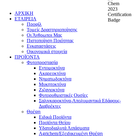
ΑΡΧΙΚΗ
ΕΤΑΙΡΕΙΑ
Προφίλ
Τομείς Δραστηριοποίησης
Οι Άνθρωποι Μας
Πιστοποίηση Ποιότητας
Εγκαταστάσεις
Οικονομικά στοιχεία
ΠΡΟΪΟΝΤΑ
Φυτοπροστασία
Εντομοκτόνα
Ακαρεοκτόνα
Νηματωδοκτόνα
Μυκητοκτόνα
Ζιζανιοκτόνα
Φυτορυθμιστικές Ουσίες
Σαλιγκαροκτόνα-Απολυμαντικά Εδάφους-
Διαβρέκτες
Θρέψη
Ειδικά Προϊόντα
Προϊόντα Θείου
Υδατοδιαλυτά Λιπάσματα
Agrichem/Εξειδικευμένη Θρέψη