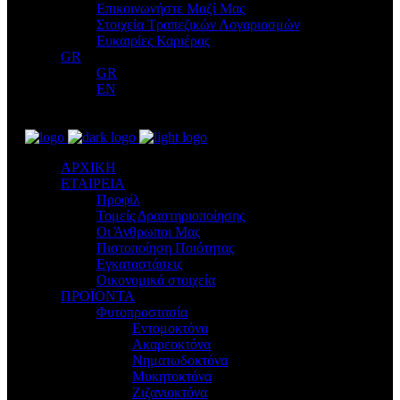
Επικοινωνήστε Μαζί Μας
Στοιχεία Τραπεζικών Λογαριασμών
Ευκαιρίες Καριέρας
GR
GR
EN
ΑΡΧΙΚΗ
ΕΤΑΙΡΕΙΑ
Προφίλ
Τομείς Δραστηριοποίησης
Οι Άνθρωποι Μας
Πιστοποίηση Ποιότητας
Εγκαταστάσεις
Οικονομικά στοιχεία
ΠΡΟΪΟΝΤΑ
Φυτοπροστασία
Εντομοκτόνα
Ακαρεοκτόνα
Νηματωδοκτόνα
Μυκητοκτόνα
Ζιζανιοκτόνα