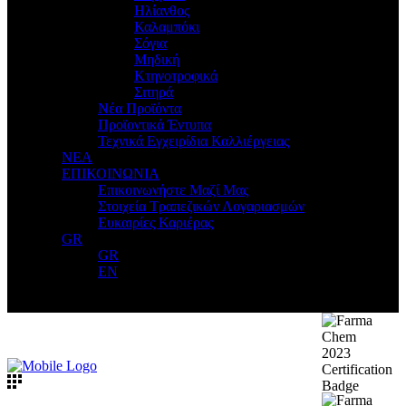
Ηλίανθος
Καλαμπόκι
Σόγια
Μηδική
Κτηνοτροφικά
Σιτηρά
Νέα Προϊόντα
Προϊοντικά Έντυπα
Τεχνικά Εγχειρίδια Καλλιέργειας
ΝΕΑ
ΕΠΙΚΟΙΝΩΝΙΑ
Επικοινωνήστε Μαζί Μας
Στοιχεία Τραπεζικών Λογαριασμών
Ευκαιρίες Καριέρας
GR
GR
EN