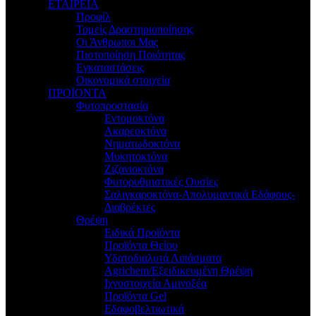
ΕΤΑΙΡΕΙΑ
Προφίλ
Τομείς Δραστηριοποίησης
Οι Άνθρωποι Μας
Πιστοποίηση Ποιότητας
Εγκαταστάσεις
Οικονομικά στοιχεία
ΠΡΟΪΟΝΤΑ
Φυτοπροστασία
Εντομοκτόνα
Ακαρεοκτόνα
Νηματωδοκτόνα
Μυκητοκτόνα
Ζιζανιοκτόνα
Φυτορυθμιστικές Ουσίες
Σαλιγκαροκτόνα-Απολυμαντικά Εδάφους-
Διαβρέκτες
Θρέψη
Ειδικά Προϊόντα
Προϊόντα Θείου
Υδατοδιαλυτά Λιπάσματα
Agrichem/Εξειδικευμένη Θρέψη
Ιχνοστοιχεία Αμινοξέα
Προϊόντα Gel
Εδαφοβελτιωτικά