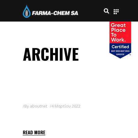
ARCHIVE
By
aboutnet
4 Μαρτίου 2022
POWER-13KS
READ MORE