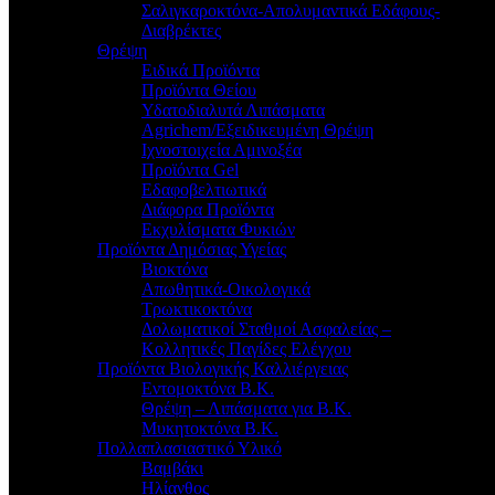
Σαλιγκαροκτόνα-Απολυμαντικά Εδάφους-
Διαβρέκτες
Θρέψη
Ειδικά Προϊόντα
Προϊόντα Θείου
Υδατοδιαλυτά Λιπάσματα
Agrichem/Εξειδικευμένη Θρέψη
Ιχνοστοιχεία Αμινοξέα
Προϊόντα Gel
Εδαφοβελτιωτικά
Διάφορα Προϊόντα
Εκχυλίσματα Φυκιών
Προϊόντα Δημόσιας Υγείας
Βιοκτόνα
Απωθητικά-Οικολογικά
Τρωκτικοκτόνα
Δολωματικοί Σταθμοί Ασφαλείας –
Κολλητικές Παγίδες Ελέγχου
Προϊόντα Βιολογικής Καλλιέργειας
Εντομοκτόνα Β.Κ.
Θρέψη – Λιπάσματα για Β.Κ.
Μυκητοκτόνα Β.Κ.
Πολλαπλασιαστικό Υλικό
Βαμβάκι
Ηλίανθος