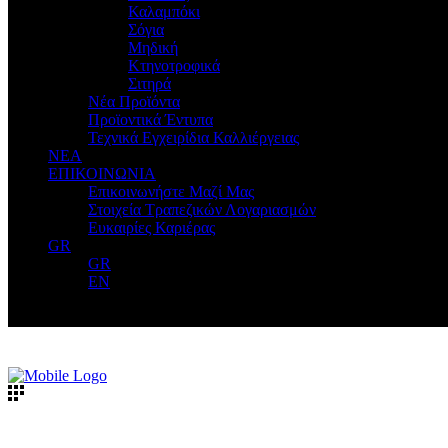
Καλαμπόκι
Σόγια
Μηδική
Κτηνοτροφικά
Σιτηρά
Νέα Προϊόντα
Προϊοντικά Έντυπα
Τεχνικά Εγχειρίδια Καλλιέργειας
ΝΕΑ
ΕΠΙΚΟΙΝΩΝΙΑ
Επικοινωνήστε Μαζί Μας
Στοιχεία Τραπεζικών Λογαριασμών
Ευκαιρίες Καριέρας
GR
GR
EN