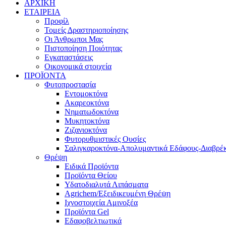
ΑΡΧΙΚΗ
ΕΤΑΙΡΕΙΑ
Προφίλ
Τομείς Δραστηριοποίησης
Οι Άνθρωποι Μας
Πιστοποίηση Ποιότητας
Εγκαταστάσεις
Οικονομικά στοιχεία
ΠΡΟΪΟΝΤΑ
Φυτοπροστασία
Εντομοκτόνα
Ακαρεοκτόνα
Νηματωδοκτόνα
Μυκητοκτόνα
Ζιζανιοκτόνα
Φυτορυθμιστικές Ουσίες
Σαλιγκαροκτόνα-Απολυμαντικά Εδάφους-Διαβρέκ
Θρέψη
Ειδικά Προϊόντα
Προϊόντα Θείου
Υδατοδιαλυτά Λιπάσματα
Agrichem/Εξειδικευμένη Θρέψη
Ιχνοστοιχεία Αμινοξέα
Προϊόντα Gel
Εδαφοβελτιωτικά