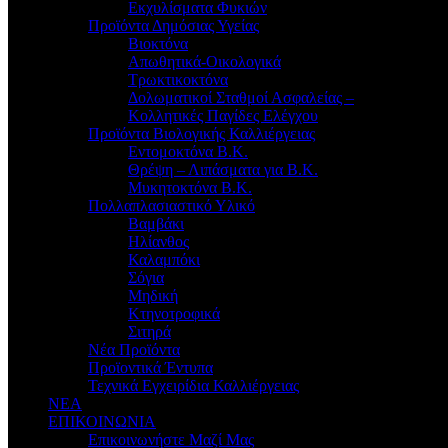
Εκχυλίσματα Φυκιών
Προϊόντα Δημόσιας Υγείας
Βιοκτόνα
Απωθητικά-Οικολογικά
Τρωκτικοκτόνα
Δολωματικοί Σταθμοί Ασφαλείας –
Κολλητικές Παγίδες Ελέγχου
Προϊόντα Βιολογικής Καλλιέργειας
Εντομοκτόνα Β.Κ.
Θρέψη – Λιπάσματα για Β.Κ.
Μυκητοκτόνα Β.Κ.
Πολλαπλασιαστικό Υλικό
Βαμβάκι
Ηλίανθος
Καλαμπόκι
Σόγια
Μηδική
Κτηνοτροφικά
Σιτηρά
Νέα Προϊόντα
Προϊοντικά Έντυπα
Τεχνικά Εγχειρίδια Καλλιέργειας
ΝΕΑ
ΕΠΙΚΟΙΝΩΝΙΑ
Επικοινωνήστε Μαζί Μας