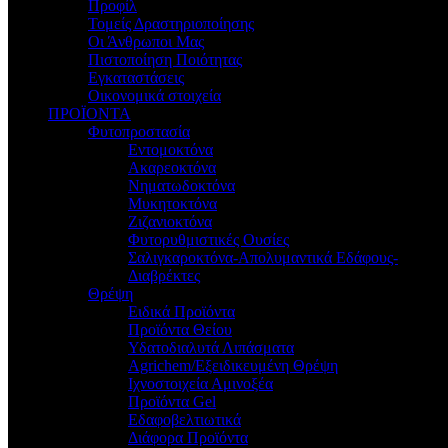
Προφίλ
Τομείς Δραστηριοποίησης
Οι Άνθρωποι Μας
Πιστοποίηση Ποιότητας
Εγκαταστάσεις
Οικονομικά στοιχεία
ΠΡΟΪΟΝΤΑ
Φυτοπροστασία
Εντομοκτόνα
Ακαρεοκτόνα
Νηματωδοκτόνα
Μυκητοκτόνα
Ζιζανιοκτόνα
Φυτορυθμιστικές Ουσίες
Σαλιγκαροκτόνα-Απολυμαντικά Εδάφους-
Διαβρέκτες
Θρέψη
Ειδικά Προϊόντα
Προϊόντα Θείου
Υδατοδιαλυτά Λιπάσματα
Agrichem/Εξειδικευμένη Θρέψη
Ιχνοστοιχεία Αμινοξέα
Προϊόντα Gel
Εδαφοβελτιωτικά
Διάφορα Προϊόντα