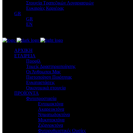
Στοιχεία Τραπεζικών Λογαριασμών
Ευκαιρίες Καριέρας
GR
GR
EN
ΑΡΧΙΚΗ
ΕΤΑΙΡΕΙΑ
Προφίλ
Τομείς Δραστηριοποίησης
Οι Άνθρωποι Μας
Πιστοποίηση Ποιότητας
Εγκαταστάσεις
Οικονομικά στοιχεία
ΠΡΟΪΟΝΤΑ
Φυτοπροστασία
Εντομοκτόνα
Ακαρεοκτόνα
Νηματωδοκτόνα
Μυκητοκτόνα
Ζιζανιοκτόνα
Φυτορυθμιστικές Ουσίες