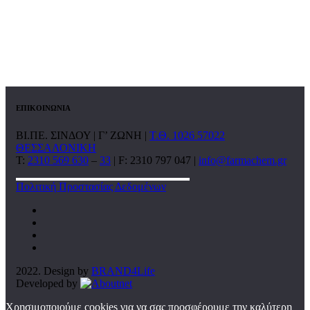
ΕΠΙΚΟΙΝΩΝΙΑ
ΒΙ.ΠΕ. ΣΙΝΔΟΥ | Γ’ ΖΩΝΗ |
Τ.Θ. 1026 57022
ΘΕΣΣΑΛΟΝΙΚΗ
T:
2310 569 630
–
33
| F: 2310 797 047 |
info@farmachem.gr
Πολιτική Προστασίας Δεδομένων
2022. Design by
BRAND4Life
Developed by
Χρησιμοποιούμε cookies για να σας προσφέρουμε την καλύτερη