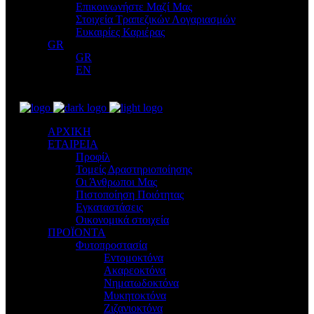
Επικοινωνήστε Μαζί Μας
Στοιχεία Τραπεζικών Λογαριασμών
Ευκαιρίες Καριέρας
GR
GR
EN
ΑΡΧΙΚΗ
ΕΤΑΙΡΕΙΑ
Προφίλ
Τομείς Δραστηριοποίησης
Οι Άνθρωποι Μας
Πιστοποίηση Ποιότητας
Εγκαταστάσεις
Οικονομικά στοιχεία
ΠΡΟΪΟΝΤΑ
Φυτοπροστασία
Εντομοκτόνα
Ακαρεοκτόνα
Νηματωδοκτόνα
Μυκητοκτόνα
Ζιζανιοκτόνα