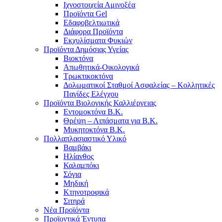
Ιχνοστοιχεία Αμινοξέα
Προϊόντα Gel
Εδαφοβελτιωτικά
Διάφορα Προϊόντα
Εκχυλίσματα Φυκιών
Προϊόντα Δημόσιας Υγείας
Βιοκτόνα
Απωθητικά-Οικολογικά
Τρωκτικοκτόνα
Δολωματικοί Σταθμοί Ασφαλείας – Κολλητικές
Παγίδες Ελέγχου
Προϊόντα Βιολογικής Καλλιέργειας
Εντομοκτόνα Β.Κ.
Θρέψη – Λιπάσματα για Β.Κ.
Μυκητοκτόνα Β.Κ.
Πολλαπλασιαστικό Υλικό
Βαμβάκι
Ηλίανθος
Καλαμπόκι
Σόγια
Μηδική
Κτηνοτροφικά
Σιτηρά
Νέα Προϊόντα
Προϊοντικά Έντυπα