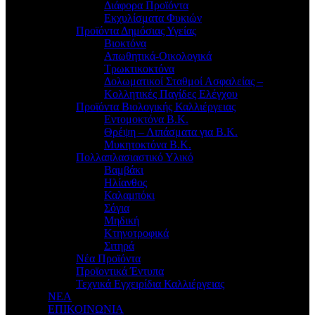
Διάφορα Προϊόντα
Εκχυλίσματα Φυκιών
Προϊόντα Δημόσιας Υγείας
Βιοκτόνα
Απωθητικά-Οικολογικά
Τρωκτικοκτόνα
Δολωματικοί Σταθμοί Ασφαλείας –
Κολλητικές Παγίδες Ελέγχου
Προϊόντα Βιολογικής Καλλιέργειας
Εντομοκτόνα Β.Κ.
Θρέψη – Λιπάσματα για Β.Κ.
Μυκητοκτόνα Β.Κ.
Πολλαπλασιαστικό Υλικό
Βαμβάκι
Ηλίανθος
Καλαμπόκι
Σόγια
Μηδική
Κτηνοτροφικά
Σιτηρά
Νέα Προϊόντα
Προϊοντικά Έντυπα
Τεχνικά Εγχειρίδια Καλλιέργειας
ΝΕΑ
ΕΠΙΚΟΙΝΩΝΙΑ