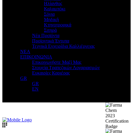
Ηλίανθος
Καλαμπόκι
Σόγια
Μηδική
Κτηνοτροφικά
Σιτηρά
Νέα Προϊόντα
Προϊοντικά Έντυπα
Τεχνικά Εγχειρίδια Καλλιέργειας
ΝΕΑ
ΕΠΙΚΟΙΝΩΝΙΑ
Επικοινωνήστε Μαζί Μας
Στοιχεία Τραπεζικών Λογαριασμών
Ευκαιρίες Καριέρας
GR
GR
EN