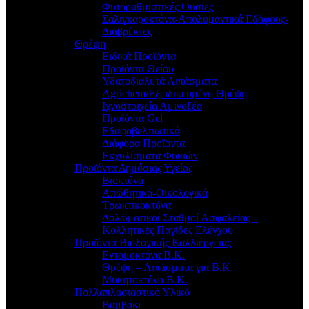
Φυτορυθμιστικές Ουσίες
Σαλιγκαροκτόνα-Απολυμαντικά Εδάφους-
Διαβρέκτες
Θρέψη
Ειδικά Προϊόντα
Προϊόντα Θείου
Υδατοδιαλυτά Λιπάσματα
Agrichem/Εξειδικευμένη Θρέψη
Ιχνοστοιχεία Αμινοξέα
Προϊόντα Gel
Εδαφοβελτιωτικά
Διάφορα Προϊόντα
Εκχυλίσματα Φυκιών
Προϊόντα Δημόσιας Υγείας
Βιοκτόνα
Απωθητικά-Οικολογικά
Τρωκτικοκτόνα
Δολωματικοί Σταθμοί Ασφαλείας –
Κολλητικές Παγίδες Ελέγχου
Προϊόντα Βιολογικής Καλλιέργειας
Εντομοκτόνα Β.Κ.
Θρέψη – Λιπάσματα για Β.Κ.
Μυκητοκτόνα Β.Κ.
Πολλαπλασιαστικό Υλικό
Βαμβάκι