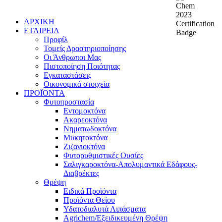
ΑΡΧΙΚΗ
ΕΤΑΙΡΕΙΑ
Προφίλ
Τομείς Δραστηριοποίησης
Οι Άνθρωποι Μας
Πιστοποίηση Ποιότητας
Εγκαταστάσεις
Οικονομικά στοιχεία
ΠΡΟΪΟΝΤΑ
Φυτοπροστασία
Εντομοκτόνα
Ακαρεοκτόνα
Νηματωδοκτόνα
Μυκητοκτόνα
Ζιζανιοκτόνα
Φυτορυθμιστικές Ουσίες
Σαλιγκαροκτόνα-Απολυμαντικά Εδάφους-
Διαβρέκτες
Θρέψη
Ειδικά Προϊόντα
Προϊόντα Θείου
Υδατοδιαλυτά Λιπάσματα
Agrichem/Εξειδικευμένη Θρέψη