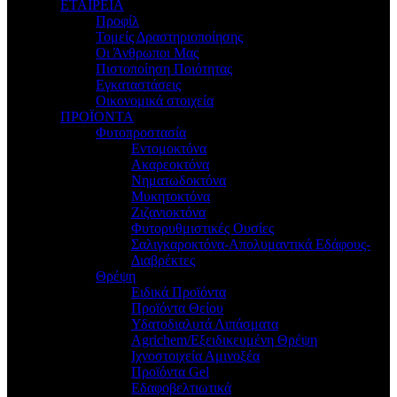
ΕΤΑΙΡΕΙΑ
Προφίλ
Τομείς Δραστηριοποίησης
Οι Άνθρωποι Μας
Πιστοποίηση Ποιότητας
Εγκαταστάσεις
Οικονομικά στοιχεία
ΠΡΟΪΟΝΤΑ
Φυτοπροστασία
Εντομοκτόνα
Ακαρεοκτόνα
Νηματωδοκτόνα
Μυκητοκτόνα
Ζιζανιοκτόνα
Φυτορυθμιστικές Ουσίες
Σαλιγκαροκτόνα-Απολυμαντικά Εδάφους-
Διαβρέκτες
Θρέψη
Ειδικά Προϊόντα
Προϊόντα Θείου
Υδατοδιαλυτά Λιπάσματα
Agrichem/Εξειδικευμένη Θρέψη
Ιχνοστοιχεία Αμινοξέα
Προϊόντα Gel
Εδαφοβελτιωτικά