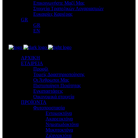
Επικοινωνήστε Μαζί Μας
Στοιχεία Τραπεζικών Λογαριασμών
Ευκαιρίες Καριέρας
GR
GR
EN
ΑΡΧΙΚΗ
ΕΤΑΙΡΕΙΑ
Προφίλ
Τομείς Δραστηριοποίησης
Οι Άνθρωποι Μας
Πιστοποίηση Ποιότητας
Εγκαταστάσεις
Οικονομικά στοιχεία
ΠΡΟΪΟΝΤΑ
Φυτοπροστασία
Εντομοκτόνα
Ακαρεοκτόνα
Νηματωδοκτόνα
Μυκητοκτόνα
Ζιζανιοκτόνα