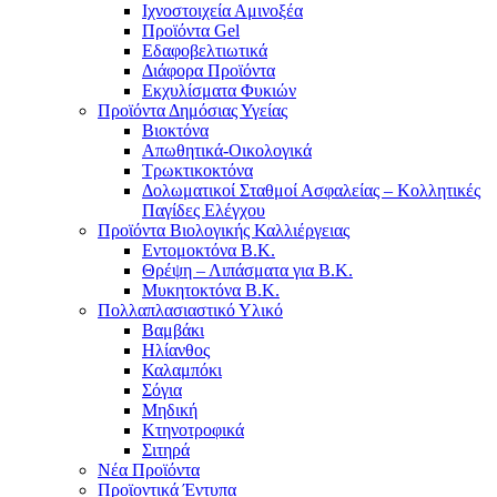
Ιχνοστοιχεία Αμινοξέα
Προϊόντα Gel
Εδαφοβελτιωτικά
Διάφορα Προϊόντα
Εκχυλίσματα Φυκιών
Προϊόντα Δημόσιας Υγείας
Βιοκτόνα
Απωθητικά-Οικολογικά
Τρωκτικοκτόνα
Δολωματικοί Σταθμοί Ασφαλείας – Κολλητικές
Παγίδες Ελέγχου
Προϊόντα Βιολογικής Καλλιέργειας
Εντομοκτόνα Β.Κ.
Θρέψη – Λιπάσματα για Β.Κ.
Μυκητοκτόνα Β.Κ.
Πολλαπλασιαστικό Υλικό
Βαμβάκι
Ηλίανθος
Καλαμπόκι
Σόγια
Μηδική
Κτηνοτροφικά
Σιτηρά
Νέα Προϊόντα
Προϊοντικά Έντυπα