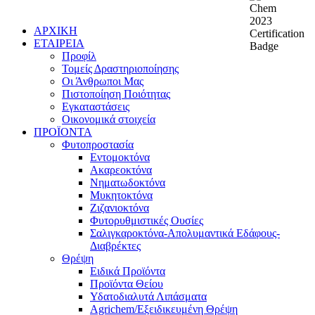
ΑΡΧΙΚΗ
ΕΤΑΙΡΕΙΑ
Προφίλ
Τομείς Δραστηριοποίησης
Οι Άνθρωποι Μας
Πιστοποίηση Ποιότητας
Εγκαταστάσεις
Οικονομικά στοιχεία
ΠΡΟΪΟΝΤΑ
Φυτοπροστασία
Εντομοκτόνα
Ακαρεοκτόνα
Νηματωδοκτόνα
Μυκητοκτόνα
Ζιζανιοκτόνα
Φυτορυθμιστικές Ουσίες
Σαλιγκαροκτόνα-Απολυμαντικά Εδάφους-
Διαβρέκτες
Θρέψη
Ειδικά Προϊόντα
Προϊόντα Θείου
Υδατοδιαλυτά Λιπάσματα
Agrichem/Εξειδικευμένη Θρέψη