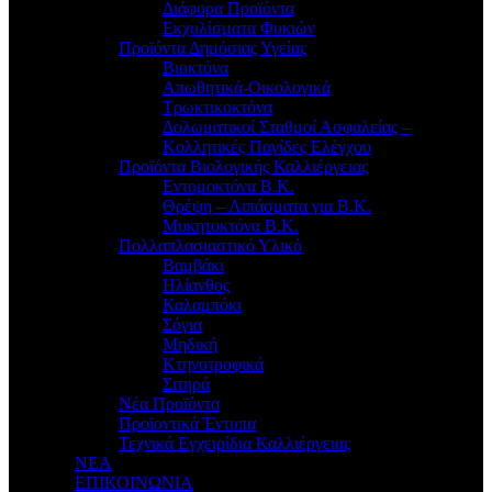
Διάφορα Προϊόντα
Εκχυλίσματα Φυκιών
Προϊόντα Δημόσιας Υγείας
Βιοκτόνα
Απωθητικά-Οικολογικά
Τρωκτικοκτόνα
Δολωματικοί Σταθμοί Ασφαλείας –
Κολλητικές Παγίδες Ελέγχου
Προϊόντα Βιολογικής Καλλιέργειας
Εντομοκτόνα Β.Κ.
Θρέψη – Λιπάσματα για Β.Κ.
Μυκητοκτόνα Β.Κ.
Πολλαπλασιαστικό Υλικό
Βαμβάκι
Ηλίανθος
Καλαμπόκι
Σόγια
Μηδική
Κτηνοτροφικά
Σιτηρά
Νέα Προϊόντα
Προϊοντικά Έντυπα
Τεχνικά Εγχειρίδια Καλλιέργειας
ΝΕΑ
ΕΠΙΚΟΙΝΩΝΙΑ