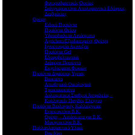
Φυτορυθμιστικές Ουσίες
Σαλιγκαροκτόνα-Απολυμαντικά Εδάφους-
Διαβρέκτες
Θρέψη
Ειδικά Προϊόντα
Προϊόντα Θείου
Υδατοδιαλυτά Λιπάσματα
Agrichem/Εξειδικευμένη Θρέψη
Ιχνοστοιχεία Αμινοξέα
Προϊόντα Gel
Εδαφοβελτιωτικά
Διάφορα Προϊόντα
Εκχυλίσματα Φυκιών
Προϊόντα Δημόσιας Υγείας
Βιοκτόνα
Απωθητικά-Οικολογικά
Τρωκτικοκτόνα
Δολωματικοί Σταθμοί Ασφαλείας –
Κολλητικές Παγίδες Ελέγχου
Προϊόντα Βιολογικής Καλλιέργειας
Εντομοκτόνα Β.Κ.
Θρέψη – Λιπάσματα για Β.Κ.
Μυκητοκτόνα Β.Κ.
Πολλαπλασιαστικό Υλικό
Βαμβάκι