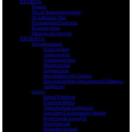
ΕΤΑΙΡΕΙΑ
Προφίλ
Τομείς Δραστηριοποίησης
Οι Άνθρωποι Μας
Πιστοποίηση Ποιότητας
Εγκαταστάσεις
Οικονομικά στοιχεία
ΠΡΟΪΟΝΤΑ
Φυτοπροστασία
Εντομοκτόνα
Ακαρεοκτόνα
Νηματωδοκτόνα
Μυκητοκτόνα
Ζιζανιοκτόνα
Φυτορυθμιστικές Ουσίες
Σαλιγκαροκτόνα-Απολυμαντικά Εδάφους-
Διαβρέκτες
Θρέψη
Ειδικά Προϊόντα
Προϊόντα Θείου
Υδατοδιαλυτά Λιπάσματα
Agrichem/Εξειδικευμένη Θρέψη
Ιχνοστοιχεία Αμινοξέα
Προϊόντα Gel
Εδαφοβελτιωτικά