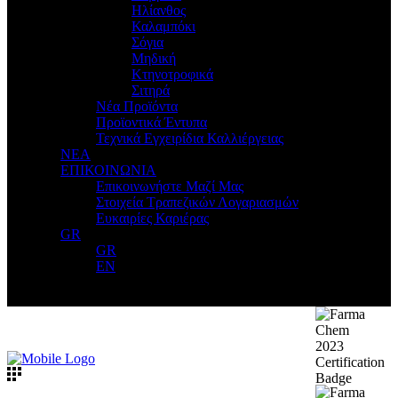
Ηλίανθος
Καλαμπόκι
Σόγια
Μηδική
Κτηνοτροφικά
Σιτηρά
Νέα Προϊόντα
Προϊοντικά Έντυπα
Τεχνικά Εγχειρίδια Καλλιέργειας
ΝΕΑ
ΕΠΙΚΟΙΝΩΝΙΑ
Επικοινωνήστε Μαζί Μας
Στοιχεία Τραπεζικών Λογαριασμών
Ευκαιρίες Καριέρας
GR
GR
EN