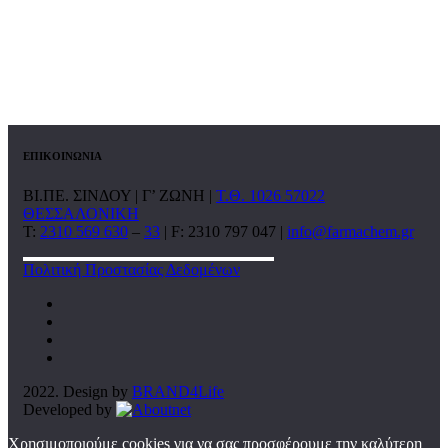
ΕΠΙΚΟΙΝΩΝΙΑ
ΒΙ.ΠΕ. ΣΙΝΔΟΥ | Γ’ ΖΩΝΗ |
Τ.Θ. 1026 57022
ΘΕΣΣΑΛΟΝΙΚΗ
T:
2310 569 630
–
33
| F: 2310 797 047 |
info@farmachem.gr
Πολιτική Προστασίας Δεδομένων
2022. Design by
BRAND4Life
Developed by
Χρησιμοποιούμε cookies για να σας προσφέρουμε την καλύτερη