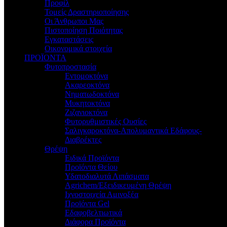
Προφίλ
Τομείς Δραστηριοποίησης
Οι Άνθρωποι Μας
Πιστοποίηση Ποιότητας
Εγκαταστάσεις
Οικονομικά στοιχεία
ΠΡΟΪΟΝΤΑ
Φυτοπροστασία
Εντομοκτόνα
Ακαρεοκτόνα
Νηματωδοκτόνα
Μυκητοκτόνα
Ζιζανιοκτόνα
Φυτορυθμιστικές Ουσίες
Σαλιγκαροκτόνα-Απολυμαντικά Εδάφους-
Διαβρέκτες
Θρέψη
Ειδικά Προϊόντα
Προϊόντα Θείου
Υδατοδιαλυτά Λιπάσματα
Agrichem/Εξειδικευμένη Θρέψη
Ιχνοστοιχεία Αμινοξέα
Προϊόντα Gel
Εδαφοβελτιωτικά
Διάφορα Προϊόντα