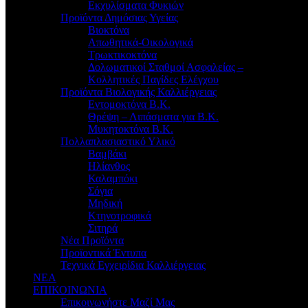
Εκχυλίσματα Φυκιών
Προϊόντα Δημόσιας Υγείας
Βιοκτόνα
Απωθητικά-Οικολογικά
Τρωκτικοκτόνα
Δολωματικοί Σταθμοί Ασφαλείας –
Κολλητικές Παγίδες Ελέγχου
Προϊόντα Βιολογικής Καλλιέργειας
Εντομοκτόνα Β.Κ.
Θρέψη – Λιπάσματα για Β.Κ.
Μυκητοκτόνα Β.Κ.
Πολλαπλασιαστικό Υλικό
Βαμβάκι
Ηλίανθος
Καλαμπόκι
Σόγια
Μηδική
Κτηνοτροφικά
Σιτηρά
Νέα Προϊόντα
Προϊοντικά Έντυπα
Τεχνικά Εγχειρίδια Καλλιέργειας
ΝΕΑ
ΕΠΙΚΟΙΝΩΝΙΑ
Επικοινωνήστε Μαζί Μας