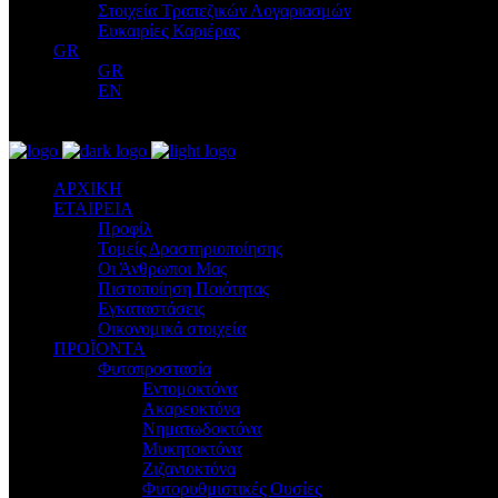
Στοιχεία Τραπεζικών Λογαριασμών
Ευκαιρίες Καριέρας
GR
GR
EN
ΑΡΧΙΚΗ
ΕΤΑΙΡΕΙΑ
Προφίλ
Τομείς Δραστηριοποίησης
Οι Άνθρωποι Μας
Πιστοποίηση Ποιότητας
Εγκαταστάσεις
Οικονομικά στοιχεία
ΠΡΟΪΟΝΤΑ
Φυτοπροστασία
Εντομοκτόνα
Ακαρεοκτόνα
Νηματωδοκτόνα
Μυκητοκτόνα
Ζιζανιοκτόνα
Φυτορυθμιστικές Ουσίες