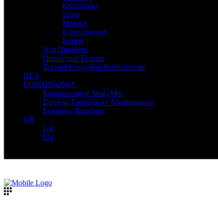
Καλαμπόκι
Σόγια
Μηδική
Κτηνοτροφικά
Σιτηρά
Νέα Προϊόντα
Προϊοντικά Έντυπα
Τεχνικά Εγχειρίδια Καλλιέργειας
ΝΕΑ
ΕΠΙΚΟΙΝΩΝΙΑ
Επικοινωνήστε Μαζί Μας
Στοιχεία Τραπεζικών Λογαριασμών
Ευκαιρίες Καριέρας
GR
GR
EN