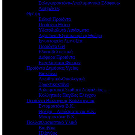
Σαλιγκαροκτόνα-Απολυμαντικά Εδάφους-
Διαβρέκτες
Θρέψη
Ειδικά Προϊόντα
Προϊόντα Θείου
Υδατοδιαλυτά Λιπάσματα
Agrichem/Εξειδικευμένη Θρέψη
Ιχνοστοιχεία Αμινοξέα
Προϊόντα Gel
Εδαφοβελτιωτικά
Διάφορα Προϊόντα
Εκχυλίσματα Φυκιών
Προϊόντα Δημόσιας Υγείας
Βιοκτόνα
Απωθητικά-Οικολογικά
Τρωκτικοκτόνα
Δολωματικοί Σταθμοί Ασφαλείας –
Κολλητικές Παγίδες Ελέγχου
Προϊόντα Βιολογικής Καλλιέργειας
Εντομοκτόνα Β.Κ.
Θρέψη – Λιπάσματα για Β.Κ.
Μυκητοκτόνα Β.Κ.
Πολλαπλασιαστικό Υλικό
Βαμβάκι
Ηλίανθος