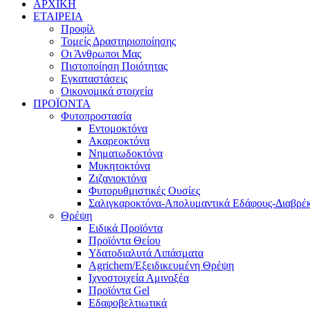
ΑΡΧΙΚΗ
ΕΤΑΙΡΕΙΑ
Προφίλ
Τομείς Δραστηριοποίησης
Οι Άνθρωποι Μας
Πιστοποίηση Ποιότητας
Εγκαταστάσεις
Οικονομικά στοιχεία
ΠΡΟΪΟΝΤΑ
Φυτοπροστασία
Εντομοκτόνα
Ακαρεοκτόνα
Νηματωδοκτόνα
Μυκητοκτόνα
Ζιζανιοκτόνα
Φυτορυθμιστικές Ουσίες
Σαλιγκαροκτόνα-Απολυμαντικά Εδάφους-Διαβρέκ
Θρέψη
Ειδικά Προϊόντα
Προϊόντα Θείου
Υδατοδιαλυτά Λιπάσματα
Agrichem/Εξειδικευμένη Θρέψη
Ιχνοστοιχεία Αμινοξέα
Προϊόντα Gel
Εδαφοβελτιωτικά