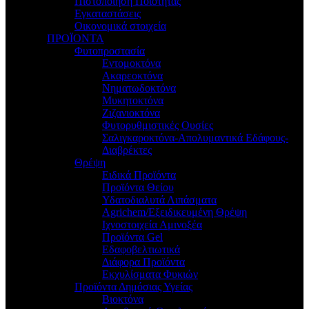
Πιστοποίηση Ποιότητας
Εγκαταστάσεις
Οικονομικά στοιχεία
ΠΡΟΪΟΝΤΑ
Φυτοπροστασία
Εντομοκτόνα
Ακαρεοκτόνα
Νηματωδοκτόνα
Μυκητοκτόνα
Ζιζανιοκτόνα
Φυτορυθμιστικές Ουσίες
Σαλιγκαροκτόνα-Απολυμαντικά Εδάφους-
Διαβρέκτες
Θρέψη
Ειδικά Προϊόντα
Προϊόντα Θείου
Υδατοδιαλυτά Λιπάσματα
Agrichem/Εξειδικευμένη Θρέψη
Ιχνοστοιχεία Αμινοξέα
Προϊόντα Gel
Εδαφοβελτιωτικά
Διάφορα Προϊόντα
Εκχυλίσματα Φυκιών
Προϊόντα Δημόσιας Υγείας
Βιοκτόνα