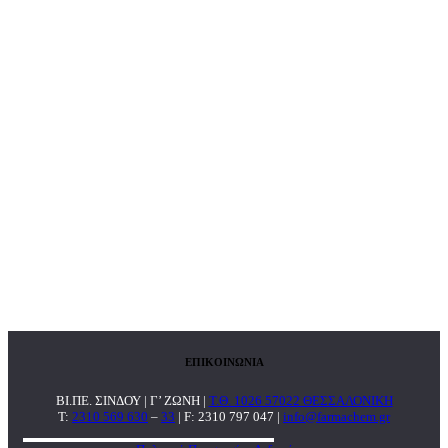
ΕΠΙΚΟΙΝΩΝΙΑ
ΒΙ.ΠΕ. ΣΙΝΔΟΥ | Γ’ ΖΩΝΗ |
Τ.Θ. 1026 57022 ΘΕΣΣΑΛΟΝΙΚΗ
T:
2310 569 630
–
33
| F: 2310 797 047 |
info@farmachem.gr