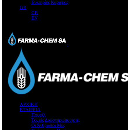
Ευκαιρίες Καριέρας
GR
GR
EN
ΑΡΧΙΚΗ
ΕΤΑΙΡΕΙΑ
Προφίλ
Τομείς Δραστηριοποίησης
Οι Άνθρωποι Μας