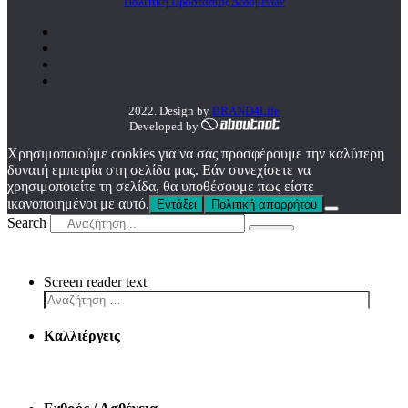
Πολιτική Προστασίας Δεδομένων
2022. Design by
BRAND4Life
Developed by
Χρησιμοποιούμε cookies για να σας προσφέρουμε την καλύτερη
δυνατή εμπειρία στη σελίδα μας. Εάν συνεχίσετε να
χρησιμοποιείτε τη σελίδα, θα υποθέσουμε πως είστε
ικανοποιημένοι με αυτό.
Εντάξει
Πολιτική απορρήτου
Search
Screen reader text
Καλλιέργεις