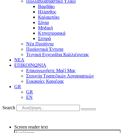
Πολλαπλασιαστικό Υλικό
Βαμβάκι
Ηλίανθος
Καλαμπόκι
Σόγια
Μηδική
Κτηνοτροφικά
Σιτηρά
Νέα Προϊόντα
Προϊοντικά Έντυπα
Τεχνικά Εγχειρίδια Καλλιέργειας
ΝΕΑ
ΕΠΙΚΟΙΝΩΝΙΑ
Επικοινωνήστε Μαζί Μας
Στοιχεία Τραπεζικών Λογαριασμών
Ευκαιρίες Καριέρας
GR
GR
EN
Search
Screen reader text