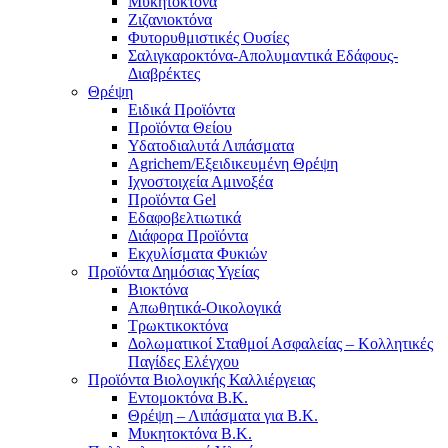
Μυκητοκτόνα
Ζιζανιοκτόνα
Φυτορυθμιστικές Ουσίες
Σαλιγκαροκτόνα-Απολυμαντικά Εδάφους-
Διαβρέκτες
Θρέψη
Ειδικά Προϊόντα
Προϊόντα Θείου
Υδατοδιαλυτά Λιπάσματα
Agrichem/Εξειδικευμένη Θρέψη
Ιχνοστοιχεία Αμινοξέα
Προϊόντα Gel
Εδαφοβελτιωτικά
Διάφορα Προϊόντα
Εκχυλίσματα Φυκιών
Προϊόντα Δημόσιας Υγείας
Βιοκτόνα
Απωθητικά-Οικολογικά
Τρωκτικοκτόνα
Δολωματικοί Σταθμοί Ασφαλείας – Κολλητικές
Παγίδες Ελέγχου
Προϊόντα Βιολογικής Καλλιέργειας
Εντομοκτόνα Β.Κ.
Θρέψη – Λιπάσματα για Β.Κ.
Μυκητοκτόνα Β.Κ.