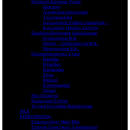
Προϊόντα Δημόσιας Υγείας
Βιοκτόνα
Απωθητικά-Οικολογικά
Τρωκτικοκτόνα
Δολωματικοί Σταθμοί Ασφαλείας –
Κολλητικές Παγίδες Ελέγχου
Προϊόντα Βιολογικής Καλλιέργειας
Εντομοκτόνα Β.Κ.
Θρέψη – Λιπάσματα για Β.Κ.
Μυκητοκτόνα Β.Κ.
Πολλαπλασιαστικό Υλικό
Βαμβάκι
Ηλίανθος
Καλαμπόκι
Σόγια
Μηδική
Κτηνοτροφικά
Σιτηρά
Νέα Προϊόντα
Προϊοντικά Έντυπα
Τεχνικά Εγχειρίδια Καλλιέργειας
ΝΕΑ
ΕΠΙΚΟΙΝΩΝΙΑ
Επικοινωνήστε Μαζί Μας
Στοιχεία Τραπεζικών Λογαριασμών