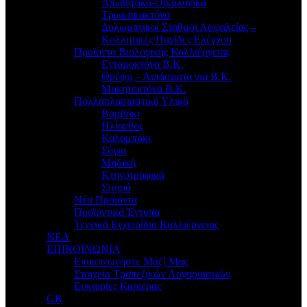
Απωθητικά-Οικολογικά
Τρωκτικοκτόνα
Δολωματικοί Σταθμοί Ασφαλείας –
Κολλητικές Παγίδες Ελέγχου
Προϊόντα Βιολογικής Καλλιέργειας
Εντομοκτόνα Β.Κ.
Θρέψη – Λιπάσματα για Β.Κ.
Μυκητοκτόνα Β.Κ.
Πολλαπλασιαστικό Υλικό
Βαμβάκι
Ηλίανθος
Καλαμπόκι
Σόγια
Μηδική
Κτηνοτροφικά
Σιτηρά
Νέα Προϊόντα
Προϊοντικά Έντυπα
Τεχνικά Εγχειρίδια Καλλιέργειας
ΝΕΑ
ΕΠΙΚΟΙΝΩΝΙΑ
Επικοινωνήστε Μαζί Μας
Στοιχεία Τραπεζικών Λογαριασμών
Ευκαιρίες Καριέρας
GR