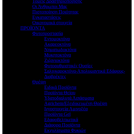
Τομείς Δραστηριοποίησης
Οι Άνθρωποι Μας
Πιστοποίηση Ποιότητας
Εγκαταστάσεις
Οικονομικά στοιχεία
ΠΡΟΪΟΝΤΑ
Φυτοπροστασία
Εντομοκτόνα
Ακαρεοκτόνα
Νηματωδοκτόνα
Μυκητοκτόνα
Ζιζανιοκτόνα
Φυτορυθμιστικές Ουσίες
Σαλιγκαροκτόνα-Απολυμαντικά Εδάφους-
Διαβρέκτες
Θρέψη
Ειδικά Προϊόντα
Προϊόντα Θείου
Υδατοδιαλυτά Λιπάσματα
Agrichem/Εξειδικευμένη Θρέψη
Ιχνοστοιχεία Αμινοξέα
Προϊόντα Gel
Εδαφοβελτιωτικά
Διάφορα Προϊόντα
Εκχυλίσματα Φυκιών