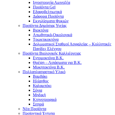
Ιχνοστοιχεία Αμινοξέα
Προϊόντα Gel
Εδαφοβελτιωτικά
Διάφορα Προϊόντα
Εκχυλίσματα Φυκιών
Προϊόντα Δημόσιας Υγείας
Βιοκτόνα
Απωθητικά-Οικολογικά
Τρωκτικοκτόνα
Δολωματικοί Σταθμοί Ασφαλείας – Κολλητικές
Παγίδες Ελέγχου
Προϊόντα Βιολογικής Καλλιέργειας
Εντομοκτόνα Β.Κ.
Θρέψη – Λιπάσματα για Β.Κ.
Μυκητοκτόνα Β.Κ.
Πολλαπλασιαστικό Υλικό
Βαμβάκι
Ηλίανθος
Καλαμπόκι
Σόγια
Μηδική
Κτηνοτροφικά
Σιτηρά
Νέα Προϊόντα
Προϊοντικά Έντυπα