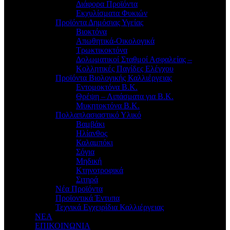
Διάφορα Προϊόντα
Εκχυλίσματα Φυκιών
Προϊόντα Δημόσιας Υγείας
Βιοκτόνα
Απωθητικά-Οικολογικά
Τρωκτικοκτόνα
Δολωματικοί Σταθμοί Ασφαλείας –
Κολλητικές Παγίδες Ελέγχου
Προϊόντα Βιολογικής Καλλιέργειας
Εντομοκτόνα Β.Κ.
Θρέψη – Λιπάσματα για Β.Κ.
Μυκητοκτόνα Β.Κ.
Πολλαπλασιαστικό Υλικό
Βαμβάκι
Ηλίανθος
Καλαμπόκι
Σόγια
Μηδική
Κτηνοτροφικά
Σιτηρά
Νέα Προϊόντα
Προϊοντικά Έντυπα
Τεχνικά Εγχειρίδια Καλλιέργειας
ΝΕΑ
ΕΠΙΚΟΙΝΩΝΙΑ