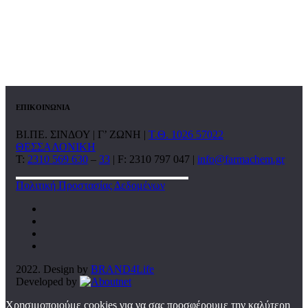
ΕΠΙΚΟΙΝΩΝΙΑ
ΒΙ.ΠΕ. ΣΙΝΔΟΥ | Γ’ ΖΩΝΗ |
Τ.Θ. 1026 57022
ΘΕΣΣΑΛΟΝΙΚΗ
T:
2310 569 630
–
33
| F: 2310 797 047 |
info@farmachem.gr
Πολιτική Προστασίας Δεδομένων
2022. Design by
BRAND4Life
Developed by
Χρησιμοποιούμε cookies για να σας προσφέρουμε την καλύτερη