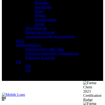
Ηλίανθος
Καλαμπόκι
Σόγια
Μηδική
Κτηνοτροφικά
Σιτηρά
Νέα Προϊόντα
Προϊοντικά Έντυπα
Τεχνικά Εγχειρίδια Καλλιέργειας
ΝΕΑ
ΕΠΙΚΟΙΝΩΝΙΑ
Επικοινωνήστε Μαζί Μας
Στοιχεία Τραπεζικών Λογαριασμών
Ευκαιρίες Καριέρας
GR
GR
EN