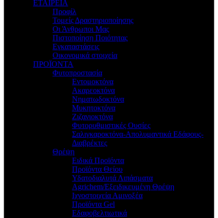
ΕΤΑΙΡΕΙΑ
Προφίλ
Τομείς Δραστηριοποίησης
Οι Άνθρωποι Μας
Πιστοποίηση Ποιότητας
Εγκαταστάσεις
Οικονομικά στοιχεία
ΠΡΟΪΟΝΤΑ
Φυτοπροστασία
Εντομοκτόνα
Ακαρεοκτόνα
Νηματωδοκτόνα
Μυκητοκτόνα
Ζιζανιοκτόνα
Φυτορυθμιστικές Ουσίες
Σαλιγκαροκτόνα-Απολυμαντικά Εδάφους-
Διαβρέκτες
Θρέψη
Ειδικά Προϊόντα
Προϊόντα Θείου
Υδατοδιαλυτά Λιπάσματα
Agrichem/Εξειδικευμένη Θρέψη
Ιχνοστοιχεία Αμινοξέα
Προϊόντα Gel
Εδαφοβελτιωτικά