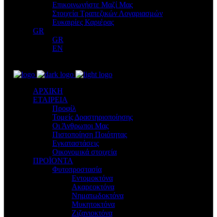
Επικοινωνήστε Μαζί Μας
Στοιχεία Τραπεζικών Λογαριασμών
Ευκαιρίες Καριέρας
GR
GR
EN
ΑΡΧΙΚΗ
ΕΤΑΙΡΕΙΑ
Προφίλ
Τομείς Δραστηριοποίησης
Οι Άνθρωποι Μας
Πιστοποίηση Ποιότητας
Εγκαταστάσεις
Οικονομικά στοιχεία
ΠΡΟΪΟΝΤΑ
Φυτοπροστασία
Εντομοκτόνα
Ακαρεοκτόνα
Νηματωδοκτόνα
Μυκητοκτόνα
Ζιζανιοκτόνα