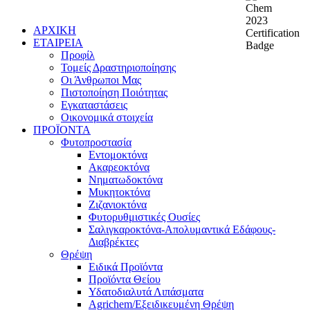
ΑΡΧΙΚΗ
ΕΤΑΙΡΕΙΑ
Προφίλ
Τομείς Δραστηριοποίησης
Οι Άνθρωποι Μας
Πιστοποίηση Ποιότητας
Εγκαταστάσεις
Οικονομικά στοιχεία
ΠΡΟΪΟΝΤΑ
Φυτοπροστασία
Εντομοκτόνα
Ακαρεοκτόνα
Νηματωδοκτόνα
Μυκητοκτόνα
Ζιζανιοκτόνα
Φυτορυθμιστικές Ουσίες
Σαλιγκαροκτόνα-Απολυμαντικά Εδάφους-
Διαβρέκτες
Θρέψη
Ειδικά Προϊόντα
Προϊόντα Θείου
Υδατοδιαλυτά Λιπάσματα
Agrichem/Εξειδικευμένη Θρέψη