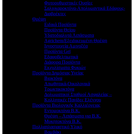
Φυτορυθμιστικές Ουσίες
Σαλιγκαροκτόνα-Απολυμαντικά Εδάφους-
Διαβρέκτες
Θρέψη
Ειδικά Προϊόντα
Προϊόντα Θείου
Υδατοδιαλυτά Λιπάσματα
Agrichem/Εξειδικευμένη Θρέψη
Ιχνοστοιχεία Αμινοξέα
Προϊόντα Gel
Εδαφοβελτιωτικά
Διάφορα Προϊόντα
Εκχυλίσματα Φυκιών
Προϊόντα Δημόσιας Υγείας
Βιοκτόνα
Απωθητικά-Οικολογικά
Τρωκτικοκτόνα
Δολωματικοί Σταθμοί Ασφαλείας –
Κολλητικές Παγίδες Ελέγχου
Προϊόντα Βιολογικής Καλλιέργειας
Εντομοκτόνα Β.Κ.
Θρέψη – Λιπάσματα για Β.Κ.
Μυκητοκτόνα Β.Κ.
Πολλαπλασιαστικό Υλικό
Βαμβάκι