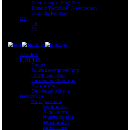
Επικοινωνήστε Μαζί Μας
Στοιχεία Τραπεζικών Λογαριασμών
Ευκαιρίες Καριέρας
GR
GR
EN
ΑΡΧΙΚΗ
ΕΤΑΙΡΕΙΑ
Προφίλ
Τομείς Δραστηριοποίησης
Οι Άνθρωποι Μας
Πιστοποίηση Ποιότητας
Εγκαταστάσεις
Οικονομικά στοιχεία
ΠΡΟΪΟΝΤΑ
Φυτοπροστασία
Εντομοκτόνα
Ακαρεοκτόνα
Νηματωδοκτόνα
Μυκητοκτόνα
Ζιζανιοκτόνα