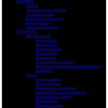
ΕΤΑΙΡΕΙΑ
Προφίλ
Τομείς Δραστηριοποίησης
Οι Άνθρωποι Μας
Πιστοποίηση Ποιότητας
Εγκαταστάσεις
Οικονομικά στοιχεία
ΠΡΟΪΟΝΤΑ
Φυτοπροστασία
Εντομοκτόνα
Ακαρεοκτόνα
Νηματωδοκτόνα
Μυκητοκτόνα
Ζιζανιοκτόνα
Φυτορυθμιστικές Ουσίες
Σαλιγκαροκτόνα-Απολυμαντικά Εδάφους-
Διαβρέκτες
Θρέψη
Ειδικά Προϊόντα
Προϊόντα Θείου
Υδατοδιαλυτά Λιπάσματα
Agrichem/Εξειδικευμένη Θρέψη
Ιχνοστοιχεία Αμινοξέα
Προϊόντα Gel
Εδαφοβελτιωτικά