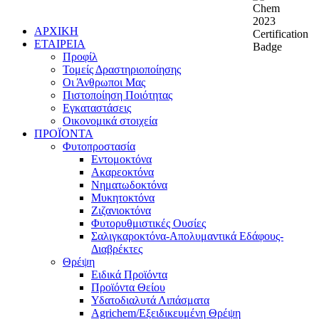
ΑΡΧΙΚΗ
ΕΤΑΙΡΕΙΑ
Προφίλ
Τομείς Δραστηριοποίησης
Οι Άνθρωποι Μας
Πιστοποίηση Ποιότητας
Εγκαταστάσεις
Οικονομικά στοιχεία
ΠΡΟΪΟΝΤΑ
Φυτοπροστασία
Εντομοκτόνα
Ακαρεοκτόνα
Νηματωδοκτόνα
Μυκητοκτόνα
Ζιζανιοκτόνα
Φυτορυθμιστικές Ουσίες
Σαλιγκαροκτόνα-Απολυμαντικά Εδάφους-
Διαβρέκτες
Θρέψη
Ειδικά Προϊόντα
Προϊόντα Θείου
Υδατοδιαλυτά Λιπάσματα
Agrichem/Εξειδικευμένη Θρέψη