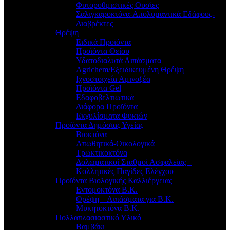
Φυτορυθμιστικές Ουσίες
Σαλιγκαροκτόνα-Απολυμαντικά Εδάφους-
Διαβρέκτες
Θρέψη
Ειδικά Προϊόντα
Προϊόντα Θείου
Υδατοδιαλυτά Λιπάσματα
Agrichem/Εξειδικευμένη Θρέψη
Ιχνοστοιχεία Αμινοξέα
Προϊόντα Gel
Εδαφοβελτιωτικά
Διάφορα Προϊόντα
Εκχυλίσματα Φυκιών
Προϊόντα Δημόσιας Υγείας
Βιοκτόνα
Απωθητικά-Οικολογικά
Τρωκτικοκτόνα
Δολωματικοί Σταθμοί Ασφαλείας –
Κολλητικές Παγίδες Ελέγχου
Προϊόντα Βιολογικής Καλλιέργειας
Εντομοκτόνα Β.Κ.
Θρέψη – Λιπάσματα για Β.Κ.
Μυκητοκτόνα Β.Κ.
Πολλαπλασιαστικό Υλικό
Βαμβάκι