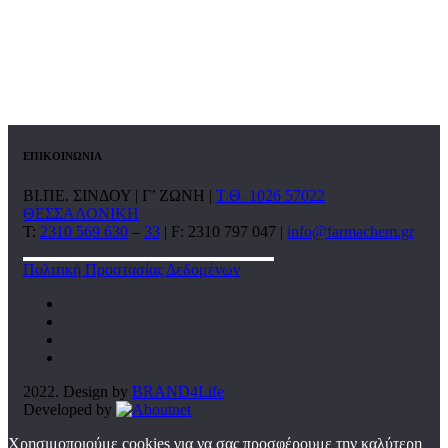
ΕΠΙΚΟΙΝΩΝΙΑ
ΒΙ.ΠΕ. ΣΙΝΔΟΥ | Γ’ ΖΩΝΗ |
Τ.Θ. 1026 57022
ΘΕΣΣΑΛΟΝΙΚΗ
T:
2310 569 630
–
33
| F: 2310 797 047 |
info@farmachem.gr
Πολιτική Προστασίας Δεδομένων
2022. Design by
BRAND4Life
Developed by
Χρησιμοποιούμε cookies για να σας προσφέρουμε την καλύτερη