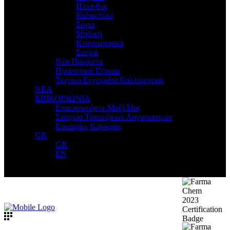
Ηλίανθος
Καλαμπόκι
Σόγια
Μηδική
Κτηνοτροφικά
Σιτηρά
Νέα Προϊόντα
Προϊοντικά Έντυπα
Τεχνικά Εγχειρίδια Καλλιέργειας
ΝΕΑ
ΕΠΙΚΟΙΝΩΝΙΑ
Επικοινωνήστε Μαζί Μας
Στοιχεία Τραπεζικών Λογαριασμών
Ευκαιρίες Καριέρας
GR
GR
EN