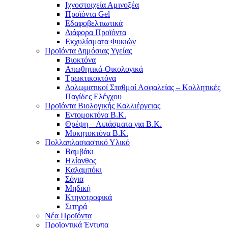
Ιχνοστοιχεία Αμινοξέα
Προϊόντα Gel
Εδαφοβελτιωτικά
Διάφορα Προϊόντα
Εκχυλίσματα Φυκιών
Προϊόντα Δημόσιας Υγείας
Βιοκτόνα
Απωθητικά-Οικολογικά
Τρωκτικοκτόνα
Δολωματικοί Σταθμοί Ασφαλείας – Κολλητικές
Παγίδες Ελέγχου
Προϊόντα Βιολογικής Καλλιέργειας
Εντομοκτόνα Β.Κ.
Θρέψη – Λιπάσματα για Β.Κ.
Μυκητοκτόνα Β.Κ.
Πολλαπλασιαστικό Υλικό
Βαμβάκι
Ηλίανθος
Καλαμπόκι
Σόγια
Μηδική
Κτηνοτροφικά
Σιτηρά
Νέα Προϊόντα
Προϊοντικά Έντυπα