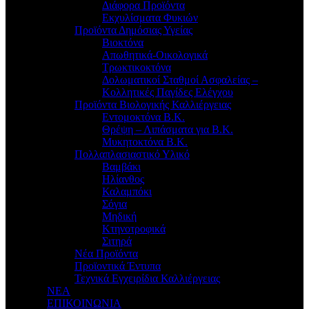
Διάφορα Προϊόντα
Εκχυλίσματα Φυκιών
Προϊόντα Δημόσιας Υγείας
Βιοκτόνα
Απωθητικά-Οικολογικά
Τρωκτικοκτόνα
Δολωματικοί Σταθμοί Ασφαλείας –
Κολλητικές Παγίδες Ελέγχου
Προϊόντα Βιολογικής Καλλιέργειας
Εντομοκτόνα Β.Κ.
Θρέψη – Λιπάσματα για Β.Κ.
Μυκητοκτόνα Β.Κ.
Πολλαπλασιαστικό Υλικό
Βαμβάκι
Ηλίανθος
Καλαμπόκι
Σόγια
Μηδική
Κτηνοτροφικά
Σιτηρά
Νέα Προϊόντα
Προϊοντικά Έντυπα
Τεχνικά Εγχειρίδια Καλλιέργειας
ΝΕΑ
ΕΠΙΚΟΙΝΩΝΙΑ