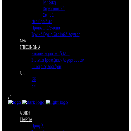
Μηδική
Κτηνοτροφικά
Σιτηρά
Νέα Προϊόντα
Προϊοντικά Έντυπα
Τεχνικά Εγχειρίδια Καλλιέργειας
ΝΕΑ
ΕΠΙΚΟΙΝΩΝΙΑ
Επικοινωνήστε Μαζί Μας
Στοιχεία Τραπεζικών Λογαριασμών
Ευκαιρίες Καριέρας
GR
GR
EN
ΑΡΧΙΚΗ
ΕΤΑΙΡΕΙΑ
Προφίλ