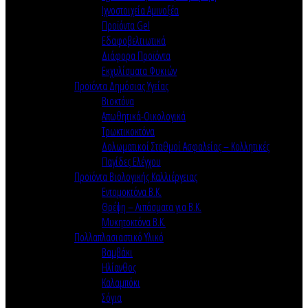
Ιχνοστοιχεία Αμινοξέα
Προϊόντα Gel
Εδαφοβελτιωτικά
Διάφορα Προϊόντα
Εκχυλίσματα Φυκιών
Προϊόντα Δημόσιας Υγείας
Βιοκτόνα
Απωθητικά-Οικολογικά
Τρωκτικοκτόνα
Δολωματικοί Σταθμοί Ασφαλείας – Κολλητικές
Παγίδες Ελέγχου
Προϊόντα Βιολογικής Καλλιέργειας
Εντομοκτόνα Β.Κ.
Θρέψη – Λιπάσματα για Β.Κ.
Μυκητοκτόνα Β.Κ.
Πολλαπλασιαστικό Υλικό
Βαμβάκι
Ηλίανθος
Καλαμπόκι
Σόγια