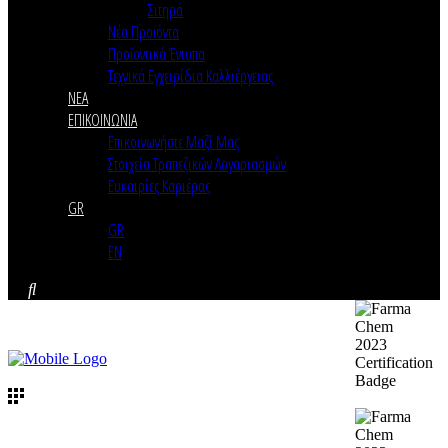
Σιτηρά
Νέα Προϊόντα
Προϊοντικά Έντυπα
Τεχνικά Εγχειρίδια Καλλιέργειας
ΝΕΑ
ΕΠΙΚΟΙΝΩΝΙΑ
Επικοινωνήστε Μαζί Μας
Στοιχεία Τραπεζικών Λογαριασμών
Ευκαιρίες Καριέρας
GR
GR
EN