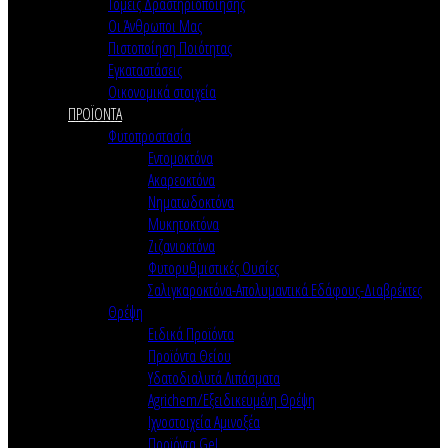
Τομείς Δραστηριοποίησης
Οι Άνθρωποι Μας
Πιστοποίηση Ποιότητας
Εγκαταστάσεις
Οικονομικά στοιχεία
ΠΡΟΪΟΝΤΑ
Φυτοπροστασία
Εντομοκτόνα
Ακαρεοκτόνα
Νηματωδοκτόνα
Μυκητοκτόνα
Ζιζανιοκτόνα
Φυτορυθμιστικές Ουσίες
Σαλιγκαροκτόνα-Απολυμαντικά Εδάφους-Διαβρέκτες
Θρέψη
Ειδικά Προϊόντα
Προϊόντα Θείου
Υδατοδιαλυτά Λιπάσματα
Agrichem/Εξειδικευμένη Θρέψη
Ιχνοστοιχεία Αμινοξέα
Προϊόντα Gel