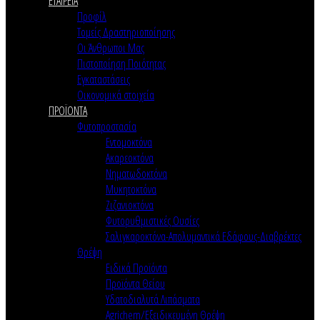
ΕΤΑΙΡΕΙΑ
Προφίλ
Τομείς Δραστηριοποίησης
Οι Άνθρωποι Μας
Πιστοποίηση Ποιότητας
Εγκαταστάσεις
Οικονομικά στοιχεία
ΠΡΟΪΟΝΤΑ
Φυτοπροστασία
Εντομοκτόνα
Ακαρεοκτόνα
Νηματωδοκτόνα
Μυκητοκτόνα
Ζιζανιοκτόνα
Φυτορυθμιστικές Ουσίες
Σαλιγκαροκτόνα-Απολυμαντικά Εδάφους-Διαβρέκτες
Θρέψη
Ειδικά Προϊόντα
Προϊόντα Θείου
Υδατοδιαλυτά Λιπάσματα
Agrichem/Εξειδικευμένη Θρέψη