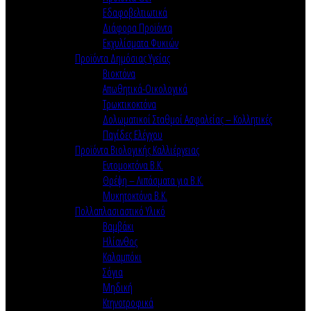
Εδαφοβελτιωτικά
Διάφορα Προϊόντα
Εκχυλίσματα Φυκιών
Προϊόντα Δημόσιας Υγείας
Βιοκτόνα
Απωθητικά-Οικολογικά
Τρωκτικοκτόνα
Δολωματικοί Σταθμοί Ασφαλείας – Κολλητικές
Παγίδες Ελέγχου
Προϊόντα Βιολογικής Καλλιέργειας
Εντομοκτόνα Β.Κ.
Θρέψη – Λιπάσματα για Β.Κ.
Μυκητοκτόνα Β.Κ.
Πολλαπλασιαστικό Υλικό
Βαμβάκι
Ηλίανθος
Καλαμπόκι
Σόγια
Μηδική
Κτηνοτροφικά