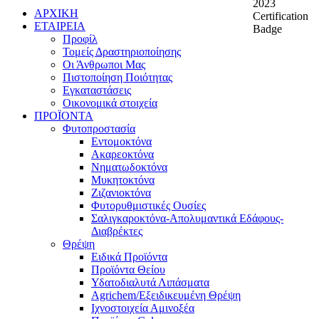
ΑΡΧΙΚΗ
ΕΤΑΙΡΕΙΑ
Προφίλ
Τομείς Δραστηριοποίησης
Οι Άνθρωποι Μας
Πιστοποίηση Ποιότητας
Εγκαταστάσεις
Οικονομικά στοιχεία
ΠΡΟΪΟΝΤΑ
Φυτοπροστασία
Εντομοκτόνα
Ακαρεοκτόνα
Νηματωδοκτόνα
Μυκητοκτόνα
Ζιζανιοκτόνα
Φυτορυθμιστικές Ουσίες
Σαλιγκαροκτόνα-Απολυμαντικά Εδάφους-
Διαβρέκτες
Θρέψη
Ειδικά Προϊόντα
Προϊόντα Θείου
Υδατοδιαλυτά Λιπάσματα
Agrichem/Εξειδικευμένη Θρέψη
Ιχνοστοιχεία Αμινοξέα