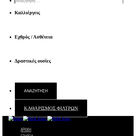
reader
text
Καλλιέργεις
Εχθρός / Ασθένεια
Δραστικές ουσίες
ΚΑΘΑΡΙΣΜΟΣ ΦΙΛΤΡΩΝ
ΑΡΧΙΚΗ