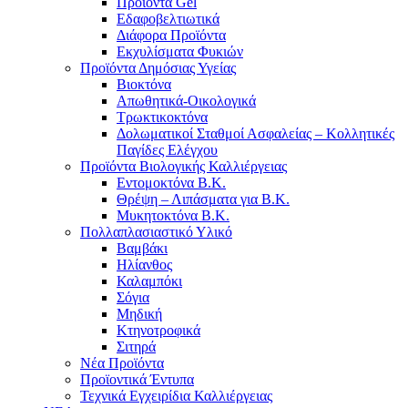
Προϊόντα Gel
Εδαφοβελτιωτικά
Διάφορα Προϊόντα
Εκχυλίσματα Φυκιών
Προϊόντα Δημόσιας Υγείας
Βιοκτόνα
Απωθητικά-Οικολογικά
Τρωκτικοκτόνα
Δολωματικοί Σταθμοί Ασφαλείας – Κολλητικές
Παγίδες Ελέγχου
Προϊόντα Βιολογικής Καλλιέργειας
Εντομοκτόνα Β.Κ.
Θρέψη – Λιπάσματα για Β.Κ.
Μυκητοκτόνα Β.Κ.
Πολλαπλασιαστικό Υλικό
Βαμβάκι
Ηλίανθος
Καλαμπόκι
Σόγια
Μηδική
Κτηνοτροφικά
Σιτηρά
Νέα Προϊόντα
Προϊοντικά Έντυπα
Τεχνικά Εγχειρίδια Καλλιέργειας