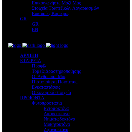
Επικοινωνήστε Μαζί Μας
Στοιχεία Τραπεζικών Λογαριασμών
Ευκαιρίες Καριέρας
GR
GR
EN
ΑΡΧΙΚΗ
ΕΤΑΙΡΕΙΑ
Προφίλ
Τομείς Δραστηριοποίησης
Οι Άνθρωποι Μας
Πιστοποίηση Ποιότητας
Εγκαταστάσεις
Οικονομικά στοιχεία
ΠΡΟΪΟΝΤΑ
Φυτοπροστασία
Εντομοκτόνα
Ακαρεοκτόνα
Νηματωδοκτόνα
Μυκητοκτόνα
Ζιζανιοκτόνα