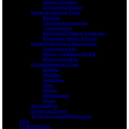
Διάφορα Προϊόντα
Εκχυλίσματα Φυκιών
Προϊόντα Δημόσιας Υγείας
Βιοκτόνα
Απωθητικά-Οικολογικά
Τρωκτικοκτόνα
Δολωματικοί Σταθμοί Ασφαλείας –
Κολλητικές Παγίδες Ελέγχου
Προϊόντα Βιολογικής Καλλιέργειας
Εντομοκτόνα Β.Κ.
Θρέψη – Λιπάσματα για Β.Κ.
Μυκητοκτόνα Β.Κ.
Πολλαπλασιαστικό Υλικό
Βαμβάκι
Ηλίανθος
Καλαμπόκι
Σόγια
Μηδική
Κτηνοτροφικά
Σιτηρά
Νέα Προϊόντα
Προϊοντικά Έντυπα
Τεχνικά Εγχειρίδια Καλλιέργειας
ΝΕΑ
ΕΠΙΚΟΙΝΩΝΙΑ