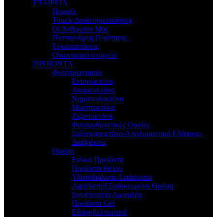
ΕΤΑΙΡΕΙΑ
Προφίλ
Τομείς Δραστηριοποίησης
Οι Άνθρωποι Μας
Πιστοποίηση Ποιότητας
Εγκαταστάσεις
Οικονομικά στοιχεία
ΠΡΟΪΟΝΤΑ
Φυτοπροστασία
Εντομοκτόνα
Ακαρεοκτόνα
Νηματωδοκτόνα
Μυκητοκτόνα
Ζιζανιοκτόνα
Φυτορυθμιστικές Ουσίες
Σαλιγκαροκτόνα-Απολυμαντικά Εδάφους-
Διαβρέκτες
Θρέψη
Ειδικά Προϊόντα
Προϊόντα Θείου
Υδατοδιαλυτά Λιπάσματα
Agrichem/Εξειδικευμένη Θρέψη
Ιχνοστοιχεία Αμινοξέα
Προϊόντα Gel
Εδαφοβελτιωτικά