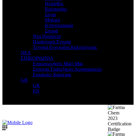
Ηλίανθος
Καλαμπόκι
Σόγια
Μηδική
Κτηνοτροφικά
Σιτηρά
Νέα Προϊόντα
Προϊοντικά Έντυπα
Τεχνικά Εγχειρίδια Καλλιέργειας
ΝΕΑ
ΕΠΙΚΟΙΝΩΝΙΑ
Επικοινωνήστε Μαζί Μας
Στοιχεία Τραπεζικών Λογαριασμών
Ευκαιρίες Καριέρας
GR
GR
EN