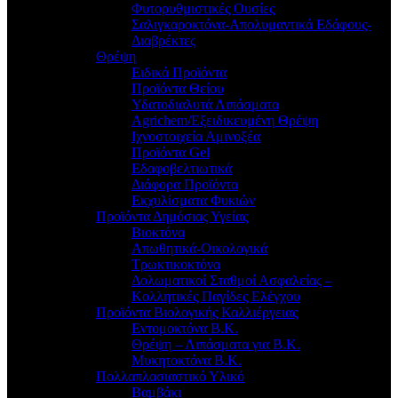
Φυτορυθμιστικές Ουσίες
Σαλιγκαροκτόνα-Απολυμαντικά Εδάφους-
Διαβρέκτες
Θρέψη
Ειδικά Προϊόντα
Προϊόντα Θείου
Υδατοδιαλυτά Λιπάσματα
Agrichem/Εξειδικευμένη Θρέψη
Ιχνοστοιχεία Αμινοξέα
Προϊόντα Gel
Εδαφοβελτιωτικά
Διάφορα Προϊόντα
Εκχυλίσματα Φυκιών
Προϊόντα Δημόσιας Υγείας
Βιοκτόνα
Απωθητικά-Οικολογικά
Τρωκτικοκτόνα
Δολωματικοί Σταθμοί Ασφαλείας –
Κολλητικές Παγίδες Ελέγχου
Προϊόντα Βιολογικής Καλλιέργειας
Εντομοκτόνα Β.Κ.
Θρέψη – Λιπάσματα για Β.Κ.
Μυκητοκτόνα Β.Κ.
Πολλαπλασιαστικό Υλικό
Βαμβάκι