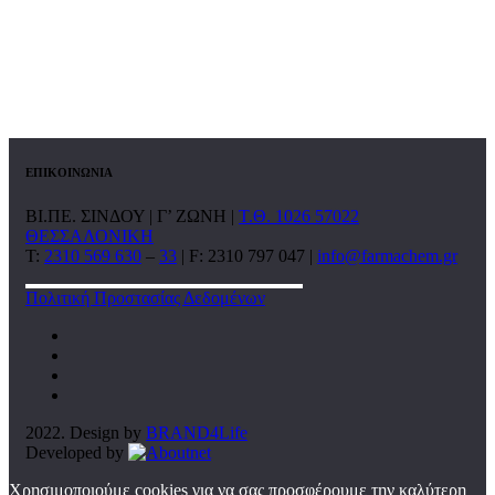
ΕΠΙΚΟΙΝΩΝΙΑ
ΒΙ.ΠΕ. ΣΙΝΔΟΥ | Γ’ ΖΩΝΗ |
Τ.Θ. 1026 57022
ΘΕΣΣΑΛΟΝΙΚΗ
T:
2310 569 630
–
33
| F: 2310 797 047 |
info@farmachem.gr
Πολιτική Προστασίας Δεδομένων
2022. Design by
BRAND4Life
Developed by
Χρησιμοποιούμε cookies για να σας προσφέρουμε την καλύτερη