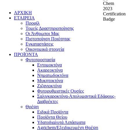
ΑΡΧΙΚΗ
ΕΤΑΙΡΕΙΑ
Προφίλ
Τομείς Δραστηριοποίησης
Οι Άνθρωποι Μας
Πιστοποίηση Ποιότητας
Εγκαταστάσεις
Οικονομικά στοιχεία
ΠΡΟΪΟΝΤΑ
Φυτοπροστασία
Εντομοκτόνα
Ακαρεοκτόνα
Νηματωδοκτόνα
Μυκητοκτόνα
Ζιζανιοκτόνα
Φυτορυθμιστικές Ουσίες
Σαλιγκαροκτόνα-Απολυμαντικά Εδάφους-
Διαβρέκτες
Θρέψη
Ειδικά Προϊόντα
Προϊόντα Θείου
Υδατοδιαλυτά Λιπάσματα
Agrichem/Εξειδικευμένη Θρέψη