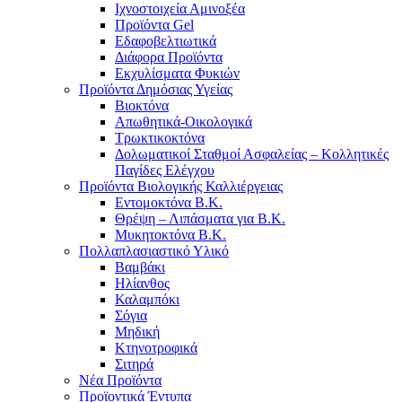
Ιχνοστοιχεία Αμινοξέα
Προϊόντα Gel
Εδαφοβελτιωτικά
Διάφορα Προϊόντα
Εκχυλίσματα Φυκιών
Προϊόντα Δημόσιας Υγείας
Βιοκτόνα
Απωθητικά-Οικολογικά
Τρωκτικοκτόνα
Δολωματικοί Σταθμοί Ασφαλείας – Κολλητικές
Παγίδες Ελέγχου
Προϊόντα Βιολογικής Καλλιέργειας
Εντομοκτόνα Β.Κ.
Θρέψη – Λιπάσματα για Β.Κ.
Μυκητοκτόνα Β.Κ.
Πολλαπλασιαστικό Υλικό
Βαμβάκι
Ηλίανθος
Καλαμπόκι
Σόγια
Μηδική
Κτηνοτροφικά
Σιτηρά
Νέα Προϊόντα
Προϊοντικά Έντυπα