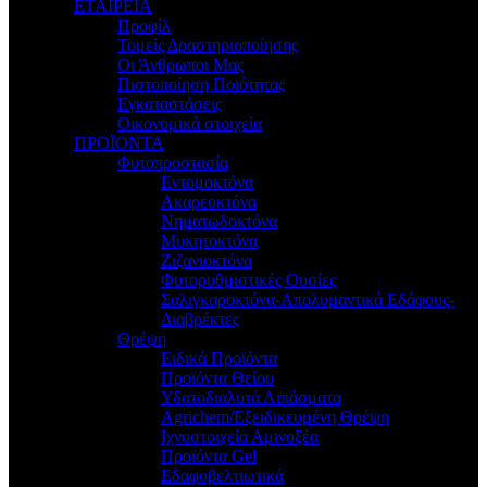
ΕΤΑΙΡΕΙΑ
Προφίλ
Τομείς Δραστηριοποίησης
Οι Άνθρωποι Μας
Πιστοποίηση Ποιότητας
Εγκαταστάσεις
Οικονομικά στοιχεία
ΠΡΟΪΟΝΤΑ
Φυτοπροστασία
Εντομοκτόνα
Ακαρεοκτόνα
Νηματωδοκτόνα
Μυκητοκτόνα
Ζιζανιοκτόνα
Φυτορυθμιστικές Ουσίες
Σαλιγκαροκτόνα-Απολυμαντικά Εδάφους-
Διαβρέκτες
Θρέψη
Ειδικά Προϊόντα
Προϊόντα Θείου
Υδατοδιαλυτά Λιπάσματα
Agrichem/Εξειδικευμένη Θρέψη
Ιχνοστοιχεία Αμινοξέα
Προϊόντα Gel
Εδαφοβελτιωτικά