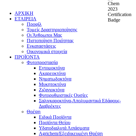
ΑΡΧΙΚΗ
ΕΤΑΙΡΕΙΑ
Προφίλ
Τομείς Δραστηριοποίησης
Οι Άνθρωποι Μας
Πιστοποίηση Ποιότητας
Εγκαταστάσεις
Οικονομικά στοιχεία
ΠΡΟΪΟΝΤΑ
Φυτοπροστασία
Εντομοκτόνα
Ακαρεοκτόνα
Νηματωδοκτόνα
Μυκητοκτόνα
Ζιζανιοκτόνα
Φυτορυθμιστικές Ουσίες
Σαλιγκαροκτόνα-Απολυμαντικά Εδάφους-
Διαβρέκτες
Θρέψη
Ειδικά Προϊόντα
Προϊόντα Θείου
Υδατοδιαλυτά Λιπάσματα
Agrichem/Εξειδικευμένη Θρέψη