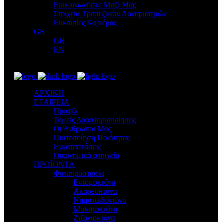
Επικοινωνήστε Μαζί Μας
Στοιχεία Τραπεζικών Λογαριασμών
Ευκαιρίες Καριέρας
GR
GR
EN
ΑΡΧΙΚΗ
ΕΤΑΙΡΕΙΑ
Προφίλ
Τομείς Δραστηριοποίησης
Οι Άνθρωποι Μας
Πιστοποίηση Ποιότητας
Εγκαταστάσεις
Οικονομικά στοιχεία
ΠΡΟΪΟΝΤΑ
Φυτοπροστασία
Εντομοκτόνα
Ακαρεοκτόνα
Νηματωδοκτόνα
Μυκητοκτόνα
Ζιζανιοκτόνα