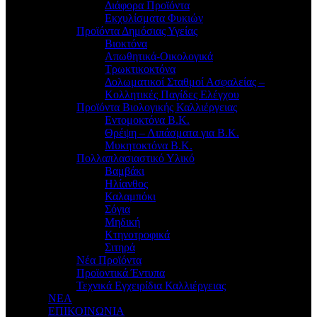
Διάφορα Προϊόντα
Εκχυλίσματα Φυκιών
Προϊόντα Δημόσιας Υγείας
Βιοκτόνα
Απωθητικά-Οικολογικά
Τρωκτικοκτόνα
Δολωματικοί Σταθμοί Ασφαλείας –
Κολλητικές Παγίδες Ελέγχου
Προϊόντα Βιολογικής Καλλιέργειας
Εντομοκτόνα Β.Κ.
Θρέψη – Λιπάσματα για Β.Κ.
Μυκητοκτόνα Β.Κ.
Πολλαπλασιαστικό Υλικό
Βαμβάκι
Ηλίανθος
Καλαμπόκι
Σόγια
Μηδική
Κτηνοτροφικά
Σιτηρά
Νέα Προϊόντα
Προϊοντικά Έντυπα
Τεχνικά Εγχειρίδια Καλλιέργειας
ΝΕΑ
ΕΠΙΚΟΙΝΩΝΙΑ