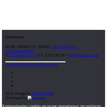
ΕΠΙΚΟΙΝΩΝΙΑ
ΒΙ.ΠΕ. ΣΙΝΔΟΥ | Γ’ ΖΩΝΗ |
Τ.Θ. 1026 57022
ΘΕΣΣΑΛΟΝΙΚΗ
T:
2310 569 630
–
33
| F: 2310 797 047 |
info@farmachem.gr
Πολιτική Προστασίας Δεδομένων
2022. Design by
BRAND4Life
Developed by
Χρησιμοποιούμε cookies για να σας προσφέρουμε την καλύτερη