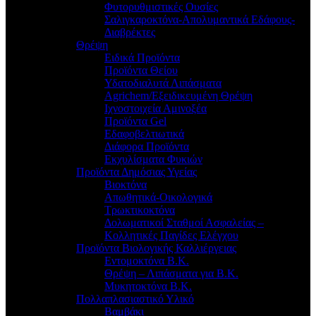
Φυτορυθμιστικές Ουσίες
Σαλιγκαροκτόνα-Απολυμαντικά Εδάφους-
Διαβρέκτες
Θρέψη
Ειδικά Προϊόντα
Προϊόντα Θείου
Υδατοδιαλυτά Λιπάσματα
Agrichem/Εξειδικευμένη Θρέψη
Ιχνοστοιχεία Αμινοξέα
Προϊόντα Gel
Εδαφοβελτιωτικά
Διάφορα Προϊόντα
Εκχυλίσματα Φυκιών
Προϊόντα Δημόσιας Υγείας
Βιοκτόνα
Απωθητικά-Οικολογικά
Τρωκτικοκτόνα
Δολωματικοί Σταθμοί Ασφαλείας –
Κολλητικές Παγίδες Ελέγχου
Προϊόντα Βιολογικής Καλλιέργειας
Εντομοκτόνα Β.Κ.
Θρέψη – Λιπάσματα για Β.Κ.
Μυκητοκτόνα Β.Κ.
Πολλαπλασιαστικό Υλικό
Βαμβάκι