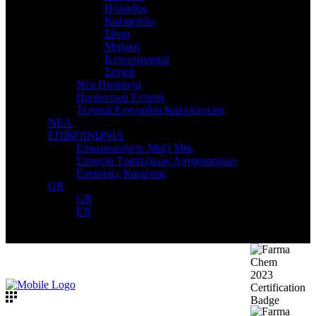
Ηλίανθος
Καλαμπόκι
Σόγια
Μηδική
Κτηνοτροφικά
Σιτηρά
Νέα Προϊόντα
Προϊοντικά Έντυπα
Τεχνικά Εγχειρίδια Καλλιέργειας
ΝΕΑ
ΕΠΙΚΟΙΝΩΝΙΑ
Επικοινωνήστε Μαζί Μας
Στοιχεία Τραπεζικών Λογαριασμών
Ευκαιρίες Καριέρας
GR
GR
EN