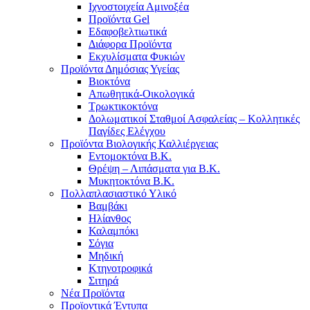
Ιχνοστοιχεία Αμινοξέα
Προϊόντα Gel
Εδαφοβελτιωτικά
Διάφορα Προϊόντα
Εκχυλίσματα Φυκιών
Προϊόντα Δημόσιας Υγείας
Βιοκτόνα
Απωθητικά-Οικολογικά
Τρωκτικοκτόνα
Δολωματικοί Σταθμοί Ασφαλείας – Κολλητικές
Παγίδες Ελέγχου
Προϊόντα Βιολογικής Καλλιέργειας
Εντομοκτόνα Β.Κ.
Θρέψη – Λιπάσματα για Β.Κ.
Μυκητοκτόνα Β.Κ.
Πολλαπλασιαστικό Υλικό
Βαμβάκι
Ηλίανθος
Καλαμπόκι
Σόγια
Μηδική
Κτηνοτροφικά
Σιτηρά
Νέα Προϊόντα
Προϊοντικά Έντυπα