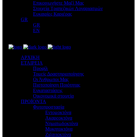
Επικοινωνήστε Μαζί Μας
Στοιχεία Τραπεζικών Λογαριασμών
Ευκαιρίες Καριέρας
GR
GR
EN
ΑΡΧΙΚΗ
ΕΤΑΙΡΕΙΑ
Προφίλ
Τομείς Δραστηριοποίησης
Οι Άνθρωποι Μας
Πιστοποίηση Ποιότητας
Εγκαταστάσεις
Οικονομικά στοιχεία
ΠΡΟΪΟΝΤΑ
Φυτοπροστασία
Εντομοκτόνα
Ακαρεοκτόνα
Νηματωδοκτόνα
Μυκητοκτόνα
Ζιζανιοκτόνα