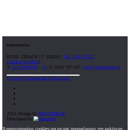
ΕΠΙΚΟΙΝΩΝΙΑ
ΒΙ.ΠΕ. ΣΙΝΔΟΥ | Γ’ ΖΩΝΗ |
Τ.Θ. 1026 57022
ΘΕΣΣΑΛΟΝΙΚΗ
T:
2310 569 630
–
33
| F: 2310 797 047 |
info@farmachem.gr
Πολιτική Προστασίας Δεδομένων
2022. Design by
BRAND4Life
Developed by
Χρησιμοποιούμε cookies για να σας προσφέρουμε την καλύτερη