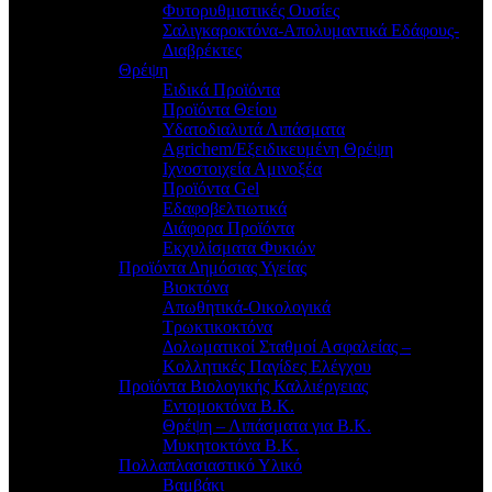
Φυτορυθμιστικές Ουσίες
Σαλιγκαροκτόνα-Απολυμαντικά Εδάφους-
Διαβρέκτες
Θρέψη
Ειδικά Προϊόντα
Προϊόντα Θείου
Υδατοδιαλυτά Λιπάσματα
Agrichem/Εξειδικευμένη Θρέψη
Ιχνοστοιχεία Αμινοξέα
Προϊόντα Gel
Εδαφοβελτιωτικά
Διάφορα Προϊόντα
Εκχυλίσματα Φυκιών
Προϊόντα Δημόσιας Υγείας
Βιοκτόνα
Απωθητικά-Οικολογικά
Τρωκτικοκτόνα
Δολωματικοί Σταθμοί Ασφαλείας –
Κολλητικές Παγίδες Ελέγχου
Προϊόντα Βιολογικής Καλλιέργειας
Εντομοκτόνα Β.Κ.
Θρέψη – Λιπάσματα για Β.Κ.
Μυκητοκτόνα Β.Κ.
Πολλαπλασιαστικό Υλικό
Βαμβάκι