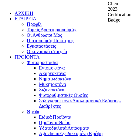
ΑΡΧΙΚΗ
ΕΤΑΙΡΕΙΑ
Προφίλ
Τομείς Δραστηριοποίησης
Οι Άνθρωποι Μας
Πιστοποίηση Ποιότητας
Εγκαταστάσεις
Οικονομικά στοιχεία
ΠΡΟΪΟΝΤΑ
Φυτοπροστασία
Εντομοκτόνα
Ακαρεοκτόνα
Νηματωδοκτόνα
Μυκητοκτόνα
Ζιζανιοκτόνα
Φυτορυθμιστικές Ουσίες
Σαλιγκαροκτόνα-Απολυμαντικά Εδάφους-
Διαβρέκτες
Θρέψη
Ειδικά Προϊόντα
Προϊόντα Θείου
Υδατοδιαλυτά Λιπάσματα
Agrichem/Εξειδικευμένη Θρέψη