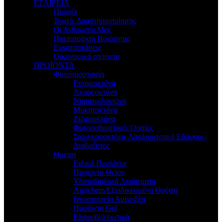
ΕΤΑΙΡΕΙΑ
Προφίλ
Τομείς Δραστηριοποίησης
Οι Άνθρωποι Μας
Πιστοποίηση Ποιότητας
Εγκαταστάσεις
Οικονομικά στοιχεία
ΠΡΟΪΟΝΤΑ
Φυτοπροστασία
Εντομοκτόνα
Ακαρεοκτόνα
Νηματωδοκτόνα
Μυκητοκτόνα
Ζιζανιοκτόνα
Φυτορυθμιστικές Ουσίες
Σαλιγκαροκτόνα-Απολυμαντικά Εδάφους-
Διαβρέκτες
Θρέψη
Ειδικά Προϊόντα
Προϊόντα Θείου
Υδατοδιαλυτά Λιπάσματα
Agrichem/Εξειδικευμένη Θρέψη
Ιχνοστοιχεία Αμινοξέα
Προϊόντα Gel
Εδαφοβελτιωτικά