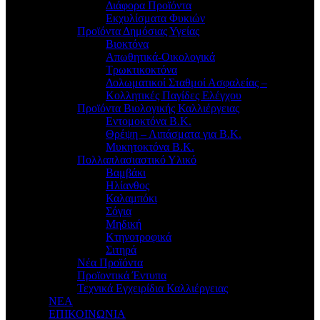
Διάφορα Προϊόντα
Εκχυλίσματα Φυκιών
Προϊόντα Δημόσιας Υγείας
Βιοκτόνα
Απωθητικά-Οικολογικά
Τρωκτικοκτόνα
Δολωματικοί Σταθμοί Ασφαλείας –
Κολλητικές Παγίδες Ελέγχου
Προϊόντα Βιολογικής Καλλιέργειας
Εντομοκτόνα Β.Κ.
Θρέψη – Λιπάσματα για Β.Κ.
Μυκητοκτόνα Β.Κ.
Πολλαπλασιαστικό Υλικό
Βαμβάκι
Ηλίανθος
Καλαμπόκι
Σόγια
Μηδική
Κτηνοτροφικά
Σιτηρά
Νέα Προϊόντα
Προϊοντικά Έντυπα
Τεχνικά Εγχειρίδια Καλλιέργειας
ΝΕΑ
ΕΠΙΚΟΙΝΩΝΙΑ