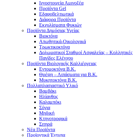
Ιχνοστοιχεία Αμινοξέα
Προϊόντα Gel
Εδαφοβελτιωτικά
Διάφορα Προϊόντα
Εκχυλίσματα Φυκιών
Προϊόντα Δημόσιας Υγείας
Βιοκτόνα
Απωθητικά-Οικολογικά
Τρωκτικοκτόνα
Δολωματικοί Σταθμοί Ασφαλείας – Κολλητικές
Παγίδες Ελέγχου
Προϊόντα Βιολογικής Καλλιέργειας
Εντομοκτόνα Β.Κ.
Θρέψη – Λιπάσματα για Β.Κ.
Μυκητοκτόνα Β.Κ.
Πολλαπλασιαστικό Υλικό
Βαμβάκι
Ηλίανθος
Καλαμπόκι
Σόγια
Μηδική
Κτηνοτροφικά
Σιτηρά
Νέα Προϊόντα
Προϊοντικά Έντυπα