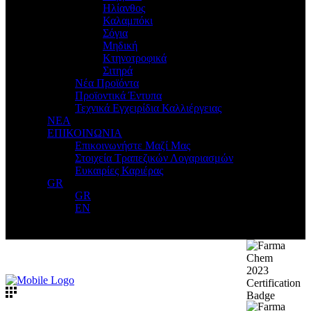
Ηλίανθος
Καλαμπόκι
Σόγια
Μηδική
Κτηνοτροφικά
Σιτηρά
Νέα Προϊόντα
Προϊοντικά Έντυπα
Τεχνικά Εγχειρίδια Καλλιέργειας
ΝΕΑ
ΕΠΙΚΟΙΝΩΝΙΑ
Επικοινωνήστε Μαζί Μας
Στοιχεία Τραπεζικών Λογαριασμών
Ευκαιρίες Καριέρας
GR
GR
EN