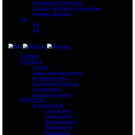
Επικοινωνήστε Μαζί Μας
Στοιχεία Τραπεζικών Λογαριασμών
Ευκαιρίες Καριέρας
GR
GR
EN
ΑΡΧΙΚΗ
ΕΤΑΙΡΕΙΑ
Προφίλ
Τομείς Δραστηριοποίησης
Οι Άνθρωποι Μας
Πιστοποίηση Ποιότητας
Εγκαταστάσεις
Οικονομικά στοιχεία
ΠΡΟΪΟΝΤΑ
Φυτοπροστασία
Εντομοκτόνα
Ακαρεοκτόνα
Νηματωδοκτόνα
Μυκητοκτόνα
Ζιζανιοκτόνα