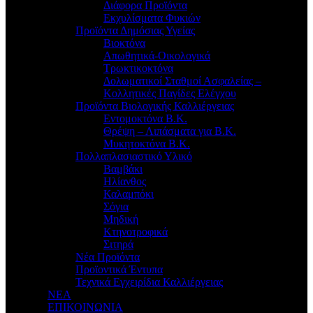
Διάφορα Προϊόντα
Εκχυλίσματα Φυκιών
Προϊόντα Δημόσιας Υγείας
Βιοκτόνα
Απωθητικά-Οικολογικά
Τρωκτικοκτόνα
Δολωματικοί Σταθμοί Ασφαλείας –
Κολλητικές Παγίδες Ελέγχου
Προϊόντα Βιολογικής Καλλιέργειας
Εντομοκτόνα Β.Κ.
Θρέψη – Λιπάσματα για Β.Κ.
Μυκητοκτόνα Β.Κ.
Πολλαπλασιαστικό Υλικό
Βαμβάκι
Ηλίανθος
Καλαμπόκι
Σόγια
Μηδική
Κτηνοτροφικά
Σιτηρά
Νέα Προϊόντα
Προϊοντικά Έντυπα
Τεχνικά Εγχειρίδια Καλλιέργειας
ΝΕΑ
ΕΠΙΚΟΙΝΩΝΙΑ