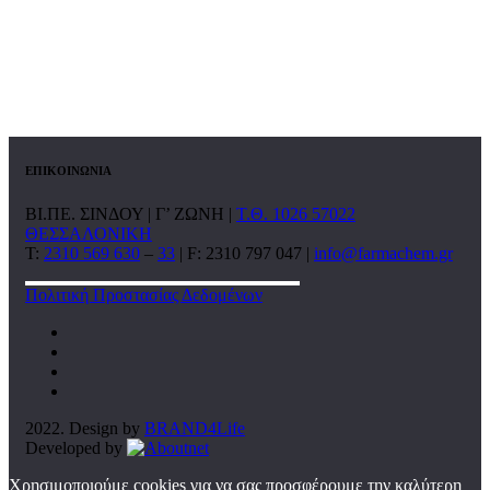
ΕΠΙΚΟΙΝΩΝΙΑ
ΒΙ.ΠΕ. ΣΙΝΔΟΥ | Γ’ ΖΩΝΗ |
Τ.Θ. 1026 57022
ΘΕΣΣΑΛΟΝΙΚΗ
T:
2310 569 630
–
33
| F: 2310 797 047 |
info@farmachem.gr
Πολιτική Προστασίας Δεδομένων
2022. Design by
BRAND4Life
Developed by
Χρησιμοποιούμε cookies για να σας προσφέρουμε την καλύτερη