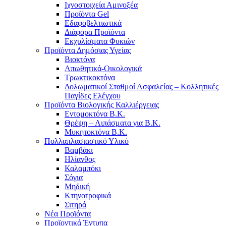
Ιχνοστοιχεία Αμινοξέα
Προϊόντα Gel
Εδαφοβελτιωτικά
Διάφορα Προϊόντα
Εκχυλίσματα Φυκιών
Προϊόντα Δημόσιας Υγείας
Βιοκτόνα
Απωθητικά-Οικολογικά
Τρωκτικοκτόνα
Δολωματικοί Σταθμοί Ασφαλείας – Κολλητικές
Παγίδες Ελέγχου
Προϊόντα Βιολογικής Καλλιέργειας
Εντομοκτόνα Β.Κ.
Θρέψη – Λιπάσματα για Β.Κ.
Μυκητοκτόνα Β.Κ.
Πολλαπλασιαστικό Υλικό
Βαμβάκι
Ηλίανθος
Καλαμπόκι
Σόγια
Μηδική
Κτηνοτροφικά
Σιτηρά
Νέα Προϊόντα
Προϊοντικά Έντυπα