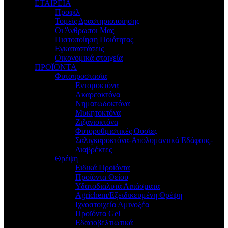
ΕΤΑΙΡΕΙΑ
Προφίλ
Τομείς Δραστηριοποίησης
Οι Άνθρωποι Μας
Πιστοποίηση Ποιότητας
Εγκαταστάσεις
Οικονομικά στοιχεία
ΠΡΟΪΟΝΤΑ
Φυτοπροστασία
Εντομοκτόνα
Ακαρεοκτόνα
Νηματωδοκτόνα
Μυκητοκτόνα
Ζιζανιοκτόνα
Φυτορυθμιστικές Ουσίες
Σαλιγκαροκτόνα-Απολυμαντικά Εδάφους-
Διαβρέκτες
Θρέψη
Ειδικά Προϊόντα
Προϊόντα Θείου
Υδατοδιαλυτά Λιπάσματα
Agrichem/Εξειδικευμένη Θρέψη
Ιχνοστοιχεία Αμινοξέα
Προϊόντα Gel
Εδαφοβελτιωτικά