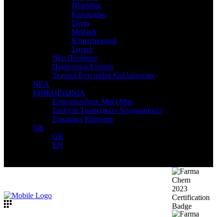
Ηλίανθος
Καλαμπόκι
Σόγια
Μηδική
Κτηνοτροφικά
Σιτηρά
Νέα Προϊόντα
Προϊοντικά Έντυπα
Τεχνικά Εγχειρίδια Καλλιέργειας
ΝΕΑ
ΕΠΙΚΟΙΝΩΝΙΑ
Επικοινωνήστε Μαζί Μας
Στοιχεία Τραπεζικών Λογαριασμών
Ευκαιρίες Καριέρας
GR
GR
EN