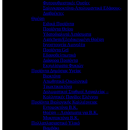
Φυτορυθμιστικές Ουσίες
Σαλιγκαροκτόνα-Απολυμαντικά Εδάφους-
Διαβρέκτες
Θρέψη
Ειδικά Προϊόντα
Προϊόντα Θείου
Υδατοδιαλυτά Λιπάσματα
Agrichem/Εξειδικευμένη Θρέψη
Ιχνοστοιχεία Αμινοξέα
Προϊόντα Gel
Εδαφοβελτιωτικά
Διάφορα Προϊόντα
Εκχυλίσματα Φυκιών
Προϊόντα Δημόσιας Υγείας
Βιοκτόνα
Απωθητικά-Οικολογικά
Τρωκτικοκτόνα
Δολωματικοί Σταθμοί Ασφαλείας –
Κολλητικές Παγίδες Ελέγχου
Προϊόντα Βιολογικής Καλλιέργειας
Εντομοκτόνα Β.Κ.
Θρέψη – Λιπάσματα για Β.Κ.
Μυκητοκτόνα Β.Κ.
Πολλαπλασιαστικό Υλικό
Βαμβάκι