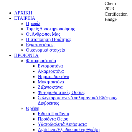
ΑΡΧΙΚΗ
ΕΤΑΙΡΕΙΑ
Προφίλ
Τομείς Δραστηριοποίησης
Οι Άνθρωποι Μας
Πιστοποίηση Ποιότητας
Εγκαταστάσεις
Οικονομικά στοιχεία
ΠΡΟΪΟΝΤΑ
Φυτοπροστασία
Εντομοκτόνα
Ακαρεοκτόνα
Νηματωδοκτόνα
Μυκητοκτόνα
Ζιζανιοκτόνα
Φυτορυθμιστικές Ουσίες
Σαλιγκαροκτόνα-Απολυμαντικά Εδάφους-
Διαβρέκτες
Θρέψη
Ειδικά Προϊόντα
Προϊόντα Θείου
Υδατοδιαλυτά Λιπάσματα
Agrichem/Εξειδικευμένη Θρέψη