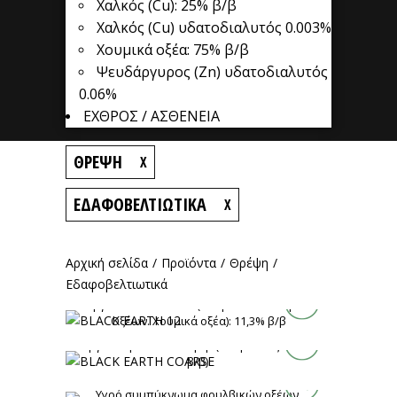
Χαλκός (Cu): 25% β/β
Χαλκός (Cu) υδατοδιαλυτός 0.003%
Χουμικά οξέα: 75% β/β
Ψευδάργυρος (Ζn) υδατοδιαλυτός
0.06%
ΕΧΘΡΟΣ / ΑΣΘΕΝΕΙΑ
ΘΡΈΨΗ
X
ΕΔΑΦΟΒΕΛΤΙΩΤΙΚΆ
X
Αρχική σελίδα
/
Προϊόντα
/
Θρέψη
/
BLACK EARTH 12
Εδαφοβελτιωτικά
Οργανικά Συστατικά (Χουμικά & Φουλβικά
BLACK EARTH COARSE
Οξέων. Χουμικά οξέα): 11,3% β/β
Οργανική ουσία 86% β/β (Χουμικά οξέα 75%
Εδαφοβελτιωτικά
BLACK EARTH FULVIC
β/β).
Θρέψη - Λιπάσματα για Β.Κ.
Εδαφοβελτιωτικά
Υγρό συμπύκνωμα φουλβικών οξέων.