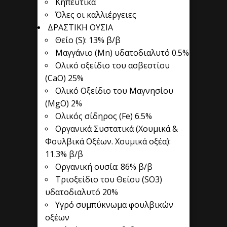
Κηπευτικά
Όλες οι καλλιέργειες
ΔΡΑΣΤΙΚΗ ΟΥΣΙΑ
Θείο (S): 13% β/β
Μαγγάνιο (Mn) υδατοδιαλυτό 0.5%
Ολικό οξείδιο του ασβεστίου
(CaO) 25%
Ολικό Οξείδιο του Μαγνησίου
(MgO) 2%
Ολικός σίδηρος (Fe) 6.5%
Οργανικά Συστατικά (Χουμικά &
Φουλβικά Οξέων. Χουμικά οξέα):
11.3% β/β
Οργανική ουσία: 86% β/β
Τριοξείδιο του Θείου (SO3)
υδατοδιαλυτό 20%
Υγρό συμπύκνωμα φουλβικών
οξέων