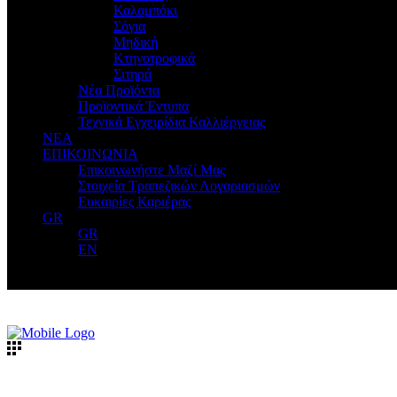
Καλαμπόκι
Σόγια
Μηδική
Κτηνοτροφικά
Σιτηρά
Νέα Προϊόντα
Προϊοντικά Έντυπα
Τεχνικά Εγχειρίδια Καλλιέργειας
ΝΕΑ
ΕΠΙΚΟΙΝΩΝΙΑ
Επικοινωνήστε Μαζί Μας
Στοιχεία Τραπεζικών Λογαριασμών
Ευκαιρίες Καριέρας
GR
GR
EN