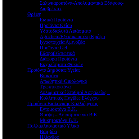
Σαλιγκαροκτόνα-Απολυμαντικά Εδάφους-
Διαβρέκτες
Θρέψη
Ειδικά Προϊόντα
Προϊόντα Θείου
Υδατοδιαλυτά Λιπάσματα
Agrichem/Εξειδικευμένη Θρέψη
Ιχνοστοιχεία Αμινοξέα
Προϊόντα Gel
Εδαφοβελτιωτικά
Διάφορα Προϊόντα
Εκχυλίσματα Φυκιών
Προϊόντα Δημόσιας Υγείας
Βιοκτόνα
Απωθητικά-Οικολογικά
Τρωκτικοκτόνα
Δολωματικοί Σταθμοί Ασφαλείας –
Κολλητικές Παγίδες Ελέγχου
Προϊόντα Βιολογικής Καλλιέργειας
Εντομοκτόνα Β.Κ.
Θρέψη – Λιπάσματα για Β.Κ.
Μυκητοκτόνα Β.Κ.
Πολλαπλασιαστικό Υλικό
Βαμβάκι
Ηλίανθος