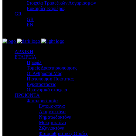
Στοιχεία Τραπεζικών Λογαριασμών
Ευκαιρίες Καριέρας
GR
GR
EN
ΑΡΧΙΚΗ
ΕΤΑΙΡΕΙΑ
Προφίλ
Τομείς Δραστηριοποίησης
Οι Άνθρωποι Μας
Πιστοποίηση Ποιότητας
Εγκαταστάσεις
Οικονομικά στοιχεία
ΠΡΟΪΟΝΤΑ
Φυτοπροστασία
Εντομοκτόνα
Ακαρεοκτόνα
Νηματωδοκτόνα
Μυκητοκτόνα
Ζιζανιοκτόνα
Φυτορυθμιστικές Ουσίες