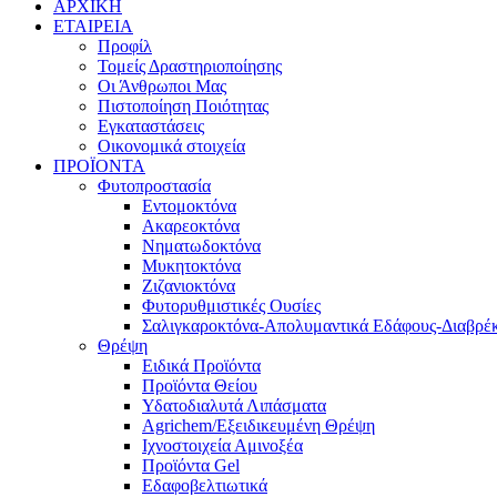
ΑΡΧΙΚΗ
ΕΤΑΙΡΕΙΑ
Προφίλ
Τομείς Δραστηριοποίησης
Οι Άνθρωποι Μας
Πιστοποίηση Ποιότητας
Εγκαταστάσεις
Οικονομικά στοιχεία
ΠΡΟΪΟΝΤΑ
Φυτοπροστασία
Εντομοκτόνα
Ακαρεοκτόνα
Νηματωδοκτόνα
Μυκητοκτόνα
Ζιζανιοκτόνα
Φυτορυθμιστικές Ουσίες
Σαλιγκαροκτόνα-Απολυμαντικά Εδάφους-Διαβρέκ
Θρέψη
Ειδικά Προϊόντα
Προϊόντα Θείου
Υδατοδιαλυτά Λιπάσματα
Agrichem/Εξειδικευμένη Θρέψη
Ιχνοστοιχεία Αμινοξέα
Προϊόντα Gel
Εδαφοβελτιωτικά