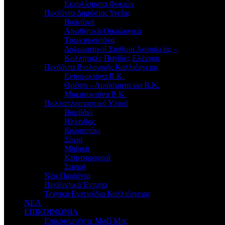
Εκχυλίσματα Φυκιών
Προϊόντα Δημόσιας Υγείας
Βιοκτόνα
Απωθητικά-Οικολογικά
Τρωκτικοκτόνα
Δολωματικοί Σταθμοί Ασφαλείας –
Κολλητικές Παγίδες Ελέγχου
Προϊόντα Βιολογικής Καλλιέργειας
Εντομοκτόνα Β.Κ.
Θρέψη – Λιπάσματα για Β.Κ.
Μυκητοκτόνα Β.Κ.
Πολλαπλασιαστικό Υλικό
Βαμβάκι
Ηλίανθος
Καλαμπόκι
Σόγια
Μηδική
Κτηνοτροφικά
Σιτηρά
Νέα Προϊόντα
Προϊοντικά Έντυπα
Τεχνικά Εγχειρίδια Καλλιέργειας
ΝΕΑ
ΕΠΙΚΟΙΝΩΝΙΑ
Επικοινωνήστε Μαζί Μας