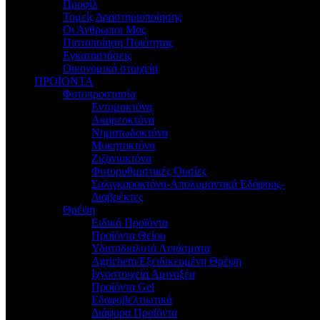
Προφίλ
Τομείς Δραστηριοποίησης
Οι Άνθρωποι Μας
Πιστοποίηση Ποιότητας
Εγκαταστάσεις
Οικονομικά στοιχεία
ΠΡΟΪΟΝΤΑ
Φυτοπροστασία
Εντομοκτόνα
Ακαρεοκτόνα
Νηματωδοκτόνα
Μυκητοκτόνα
Ζιζανιοκτόνα
Φυτορυθμιστικές Ουσίες
Σαλιγκαροκτόνα-Απολυμαντικά Εδάφους-
Διαβρέκτες
Θρέψη
Ειδικά Προϊόντα
Προϊόντα Θείου
Υδατοδιαλυτά Λιπάσματα
Agrichem/Εξειδικευμένη Θρέψη
Ιχνοστοιχεία Αμινοξέα
Προϊόντα Gel
Εδαφοβελτιωτικά
Διάφορα Προϊόντα