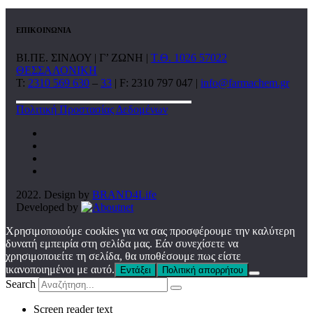
ΕΠΙΚΟΙΝΩΝΙΑ
ΒΙ.ΠΕ. ΣΙΝΔΟΥ | Γ’ ΖΩΝΗ |
Τ.Θ. 1026 57022
ΘΕΣΣΑΛΟΝΙΚΗ
T:
2310 569 630
–
33
| F: 2310 797 047 |
info@farmachem.gr
Πολιτική Προστασίας Δεδομένων
2022. Design by
BRAND4Life
Developed by
Χρησιμοποιούμε cookies για να σας προσφέρουμε την καλύτερη
δυνατή εμπειρία στη σελίδα μας. Εάν συνεχίσετε να
χρησιμοποιείτε τη σελίδα, θα υποθέσουμε πως είστε
ικανοποιημένοι με αυτό.
Εντάξει
Πολιτική απορρήτου
Search
Screen reader text