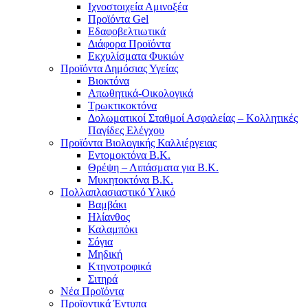
Ιχνοστοιχεία Αμινοξέα
Προϊόντα Gel
Εδαφοβελτιωτικά
Διάφορα Προϊόντα
Εκχυλίσματα Φυκιών
Προϊόντα Δημόσιας Υγείας
Βιοκτόνα
Απωθητικά-Οικολογικά
Τρωκτικοκτόνα
Δολωματικοί Σταθμοί Ασφαλείας – Κολλητικές
Παγίδες Ελέγχου
Προϊόντα Βιολογικής Καλλιέργειας
Εντομοκτόνα Β.Κ.
Θρέψη – Λιπάσματα για Β.Κ.
Μυκητοκτόνα Β.Κ.
Πολλαπλασιαστικό Υλικό
Βαμβάκι
Ηλίανθος
Καλαμπόκι
Σόγια
Μηδική
Κτηνοτροφικά
Σιτηρά
Νέα Προϊόντα
Προϊοντικά Έντυπα