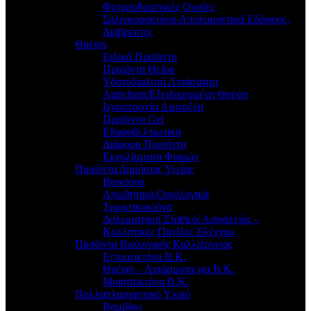
Φυτορυθμιστικές Ουσίες
Σαλιγκαροκτόνα-Απολυμαντικά Εδάφους-
Διαβρέκτες
Θρέψη
Ειδικά Προϊόντα
Προϊόντα Θείου
Υδατοδιαλυτά Λιπάσματα
Agrichem/Εξειδικευμένη Θρέψη
Ιχνοστοιχεία Αμινοξέα
Προϊόντα Gel
Εδαφοβελτιωτικά
Διάφορα Προϊόντα
Εκχυλίσματα Φυκιών
Προϊόντα Δημόσιας Υγείας
Βιοκτόνα
Απωθητικά-Οικολογικά
Τρωκτικοκτόνα
Δολωματικοί Σταθμοί Ασφαλείας –
Κολλητικές Παγίδες Ελέγχου
Προϊόντα Βιολογικής Καλλιέργειας
Εντομοκτόνα Β.Κ.
Θρέψη – Λιπάσματα για Β.Κ.
Μυκητοκτόνα Β.Κ.
Πολλαπλασιαστικό Υλικό
Βαμβάκι