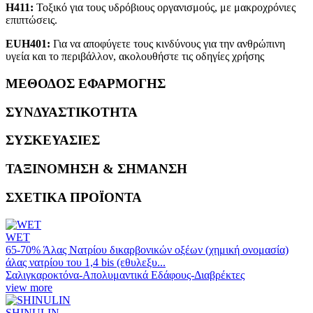
Η411:
Τοξικό για τους υδρόβιους οργανισμούς, με μακροχρόνιες
επιπτώσεις.
EUH401:
Για να αποφύγετε τους κινδύνους για την ανθρώπινη
υγεία και το περιβάλλον, ακολουθήστε τις οδηγίες χρήσης
ΜΕΘΟΔΟΣ ΕΦΑΡΜΟΓΗΣ
ΣΥΝΔΥΑΣΤΙΚΟΤΗΤΑ
ΣΥΣΚΕΥΑΣΙΕΣ
ΤΑΞΙΝΟΜΗΣΗ & ΣΗΜΑΝΣΗ
ΣΧΕΤΙΚΑ ΠΡΟΪΟΝΤΑ
WET
65-70% Άλας Νατρίου δικαρβονικών οξέων (χημική ονομασία)
άλας νατρίου του 1,4 bis (εθυλεξυ...
Σαλιγκαροκτόνα-Απολυμαντικά Εδάφους-Διαβρέκτες
view more
SHINULIN