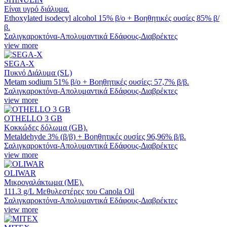
Είναι υγρό διάλυμα.
Ethoxylated isodecyl alcohol 15% β/ο + Bοηθητικές ουσίες 85% β/
β.
Σαλιγκαροκτόνα-Απολυμαντικά Εδάφους-Διαβρέκτες
view more
SEGA-X
Πυκνό Διάλυμα (SL)
Metam sodium 51% β/ο + Bοηθητικές ουσίες: 57,7% β/β.
Σαλιγκαροκτόνα-Απολυμαντικά Εδάφους-Διαβρέκτες
view more
OTHELLO 3 GB
Κοκκώδες δόλωμα (GB).
Metaldehyde 3% (β/β) + Βοηθητικές ουσίες 96,96% β/β.
Σαλιγκαροκτόνα-Απολυμαντικά Εδάφους-Διαβρέκτες
view more
OLIWAR
Μικρογαλάκτωμα (ΜΕ).
111.3 g/L Mεθυλεστέρες του Canola Oil
Σαλιγκαροκτόνα-Απολυμαντικά Εδάφους-Διαβρέκτες
view more