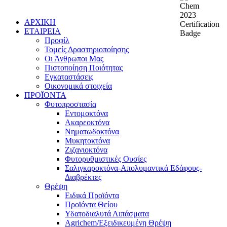
ΑΡΧΙΚΗ
ΕΤΑΙΡΕΙΑ
Προφίλ
Τομείς Δραστηριοποίησης
Οι Άνθρωποι Μας
Πιστοποίηση Ποιότητας
Εγκαταστάσεις
Οικονομικά στοιχεία
ΠΡΟΪΟΝΤΑ
Φυτοπροστασία
Εντομοκτόνα
Ακαρεοκτόνα
Νηματωδοκτόνα
Μυκητοκτόνα
Ζιζανιοκτόνα
Φυτορυθμιστικές Ουσίες
Σαλιγκαροκτόνα-Απολυμαντικά Εδάφους-
Διαβρέκτες
Θρέψη
Ειδικά Προϊόντα
Προϊόντα Θείου
Υδατοδιαλυτά Λιπάσματα
Agrichem/Εξειδικευμένη Θρέψη