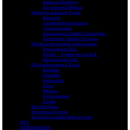
Διάφορα Προϊόντα
Εκχυλίσματα Φυκιών
Προϊόντα Δημόσιας Υγείας
Βιοκτόνα
Απωθητικά-Οικολογικά
Τρωκτικοκτόνα
Δολωματικοί Σταθμοί Ασφαλείας –
Κολλητικές Παγίδες Ελέγχου
Προϊόντα Βιολογικής Καλλιέργειας
Εντομοκτόνα Β.Κ.
Θρέψη – Λιπάσματα για Β.Κ.
Μυκητοκτόνα Β.Κ.
Πολλαπλασιαστικό Υλικό
Βαμβάκι
Ηλίανθος
Καλαμπόκι
Σόγια
Μηδική
Κτηνοτροφικά
Σιτηρά
Νέα Προϊόντα
Προϊοντικά Έντυπα
Τεχνικά Εγχειρίδια Καλλιέργειας
ΝΕΑ
ΕΠΙΚΟΙΝΩΝΙΑ