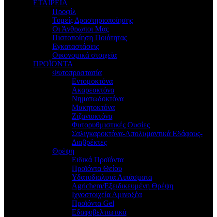
ΕΤΑΙΡΕΙΑ
Προφίλ
Τομείς Δραστηριοποίησης
Οι Άνθρωποι Μας
Πιστοποίηση Ποιότητας
Εγκαταστάσεις
Οικονομικά στοιχεία
ΠΡΟΪΟΝΤΑ
Φυτοπροστασία
Εντομοκτόνα
Ακαρεοκτόνα
Νηματωδοκτόνα
Μυκητοκτόνα
Ζιζανιοκτόνα
Φυτορυθμιστικές Ουσίες
Σαλιγκαροκτόνα-Απολυμαντικά Εδάφους-
Διαβρέκτες
Θρέψη
Ειδικά Προϊόντα
Προϊόντα Θείου
Υδατοδιαλυτά Λιπάσματα
Agrichem/Εξειδικευμένη Θρέψη
Ιχνοστοιχεία Αμινοξέα
Προϊόντα Gel
Εδαφοβελτιωτικά