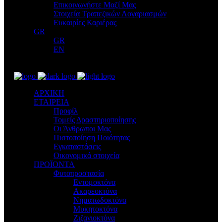
Επικοινωνήστε Μαζί Μας
Στοιχεία Τραπεζικών Λογαριασμών
Ευκαιρίες Καριέρας
GR
GR
EN
ΑΡΧΙΚΗ
ΕΤΑΙΡΕΙΑ
Προφίλ
Τομείς Δραστηριοποίησης
Οι Άνθρωποι Μας
Πιστοποίηση Ποιότητας
Εγκαταστάσεις
Οικονομικά στοιχεία
ΠΡΟΪΟΝΤΑ
Φυτοπροστασία
Εντομοκτόνα
Ακαρεοκτόνα
Νηματωδοκτόνα
Μυκητοκτόνα
Ζιζανιοκτόνα