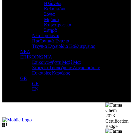
Ηλίανθος
Καλαμπόκι
Σόγια
Μηδική
Κτηνοτροφικά
Σιτηρά
Νέα Προϊόντα
Προϊοντικά Έντυπα
Τεχνικά Εγχειρίδια Καλλιέργειας
ΝΕΑ
ΕΠΙΚΟΙΝΩΝΙΑ
Επικοινωνήστε Μαζί Μας
Στοιχεία Τραπεζικών Λογαριασμών
Ευκαιρίες Καριέρας
GR
GR
EN