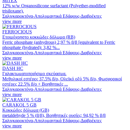
MITEX
12% w/w Organosilicone surfactant (Polyether-modified
trisiloxane).
Σαλιγκαροκτόνα-Απολυμαντικά Εδάφους-Διαβρέκτες
view more
FERROCIOUS
Ετοιμόχρηστο κοκκώδες δόλωμα (RB)
Ferric phosphate (anhydrous) 2,97 % β/β [equivalent to Ferric
phosphate (hydrated): 3,82 %...
Σαλιγκαροκτόνα-Απολυμαντικά Εδάφους-Διαβρέκτες
view more
DASH HC
Γαλακτωματοποιήσιμο σκεύασμα.
Μεθυλικοί εστέρες 37.5% β/ο, Ολεϊκό οξύ 5% β/ο, Φωσφορικοί
εστέρες 22.5% β/ο + Βοηθητικές ...
Σαλιγκαροκτόνα-Απολυμαντικά Εδάφους-Διαβρέκτες
view more
CARAKOL 5 GB
Κοκκώδες δόλωμα (GB)
metaldehyde 5 % (β/β), Βοηθητικές ουσίες: 94,92 % β/β
Σαλιγκαροκτόνα-Απολυμαντικά Εδάφους-Διαβρέκτες
view more