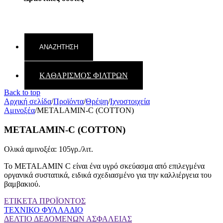
ΚΑΘΑΡΙΣΜΟΣ ΦΙΛΤΡΩΝ
Back to top
Αρχική σελίδα
/
Προϊόντα
/
Θρέψη
/
Ιχνοστοιχεία
Αμινοξέα
/
METALAMIN-C (COTTON)
METALAMIN-C (COTTON)
Ολικά αμινοξέα: 105γρ./λιτ.
To METALAMIN C είναι ένα υγρό σκεύασμα από επιλεγμένα
οργανικά συστατικά, ειδικά σχεδιασμένο για την καλλιέργεια του
βαμβακιού.
ΕΤΙΚΕΤΑ ΠΡΟΪΟΝΤΟΣ
ΤΕΧΝΙΚΟ ΦΥΛΛΑΔΙΟ
ΔΕΛΤΙΟ ΔΕΔΟΜΕΝΩΝ ΑΣΦΑΛΕΙΑΣ