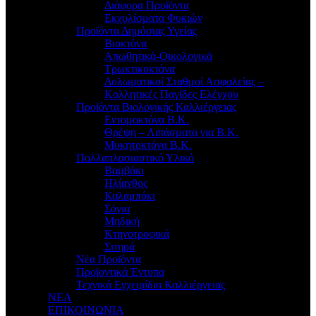
Διάφορα Προϊόντα
Εκχυλίσματα Φυκιών
Προϊόντα Δημόσιας Υγείας
Βιοκτόνα
Απωθητικά-Οικολογικά
Τρωκτικοκτόνα
Δολωματικοί Σταθμοί Ασφαλείας –
Κολλητικές Παγίδες Ελέγχου
Προϊόντα Βιολογικής Καλλιέργειας
Εντομοκτόνα Β.Κ.
Θρέψη – Λιπάσματα για Β.Κ.
Μυκητοκτόνα Β.Κ.
Πολλαπλασιαστικό Υλικό
Βαμβάκι
Ηλίανθος
Καλαμπόκι
Σόγια
Μηδική
Κτηνοτροφικά
Σιτηρά
Νέα Προϊόντα
Προϊοντικά Έντυπα
Τεχνικά Εγχειρίδια Καλλιέργειας
ΝΕΑ
ΕΠΙΚΟΙΝΩΝΙΑ