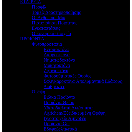
ΕΤΑΙΡΕΙΑ
Προφίλ
Τομείς Δραστηριοποίησης
Οι Άνθρωποι Μας
Πιστοποίηση Ποιότητας
Εγκαταστάσεις
Οικονομικά στοιχεία
ΠΡΟΪΟΝΤΑ
Φυτοπροστασία
Εντομοκτόνα
Ακαρεοκτόνα
Νηματωδοκτόνα
Μυκητοκτόνα
Ζιζανιοκτόνα
Φυτορυθμιστικές Ουσίες
Σαλιγκαροκτόνα-Απολυμαντικά Εδάφους-
Διαβρέκτες
Θρέψη
Ειδικά Προϊόντα
Προϊόντα Θείου
Υδατοδιαλυτά Λιπάσματα
Agrichem/Εξειδικευμένη Θρέψη
Ιχνοστοιχεία Αμινοξέα
Προϊόντα Gel
Εδαφοβελτιωτικά