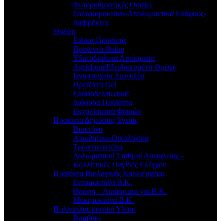
Φυτορυθμιστικές Ουσίες
Σαλιγκαροκτόνα-Απολυμαντικά Εδάφους-
Διαβρέκτες
Θρέψη
Ειδικά Προϊόντα
Προϊόντα Θείου
Υδατοδιαλυτά Λιπάσματα
Agrichem/Εξειδικευμένη Θρέψη
Ιχνοστοιχεία Αμινοξέα
Προϊόντα Gel
Εδαφοβελτιωτικά
Διάφορα Προϊόντα
Εκχυλίσματα Φυκιών
Προϊόντα Δημόσιας Υγείας
Βιοκτόνα
Απωθητικά-Οικολογικά
Τρωκτικοκτόνα
Δολωματικοί Σταθμοί Ασφαλείας –
Κολλητικές Παγίδες Ελέγχου
Προϊόντα Βιολογικής Καλλιέργειας
Εντομοκτόνα Β.Κ.
Θρέψη – Λιπάσματα για Β.Κ.
Μυκητοκτόνα Β.Κ.
Πολλαπλασιαστικό Υλικό
Βαμβάκι