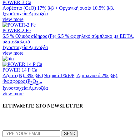
POWER-3 Ca
Ασβέστιο (CaO) 17% β/β + Οργανική ουσία 10,5% β/β.
Ιχνοστοιχεία Αμινοξέα
view more
POWER-2 Fe
6,5 % Ολικός σίδηρος (Fe) 6,5 % ως χηλικό σύμπλοκο με EDTA,
υδατοδιαλυτό
Ιχνοστοιχεία Αμινοξέα
view more
POWER 14 P Ca
Άζωτο (N): 3% β/β (Νιτρικό 1% β/β, Αμμωνιακό 2% β/β),
Φώσφορος (Ρ
Ο
...
2
5
Ιχνοστοιχεία Αμινοξέα
view more
ΕΓΓΡΑΦΕΙΤΕ ΣΤΟ NEWSLETTER
EMAIL