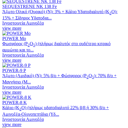
SEQUESTRENE ΝΚ 138 Fe
Άζωτο Ολικό (Ουρικό) (Ν): 3% + Κάλιο Υδατοδιαλυτό (Κ
Ο):
2
15% + Σίδηρος Υδατοδια...
Ιχνοστοιχεία Αμινοξέα
view more
POWER Mo
Φωσφόρος (P
O
) (πλήρως διαλυτός στο ουδέτερο κιτρικό
2
5
αμμώνιο και το...
Ιχνοστοιχεία Αμινοξέα
view more
POWER-9 P
Άζωτο (Αμιδικό) (N): 5% β/ο + Φώσφορος (P
O
): 70% β/ο +
2
5
Μαγνήσιο (M...
Ιχνοστοιχεία Αμινοξέα
view more
POWER-8 Κ
Κάλιο (Κ
Ο) (πλήρως υδατοδιαλυτό 22% β/β ή 30% β/ο +
2
Αμινοξέα-Oλιγοπεπτίδια (Υδ...
Ιχνοστοιχεία Αμινοξέα
view more