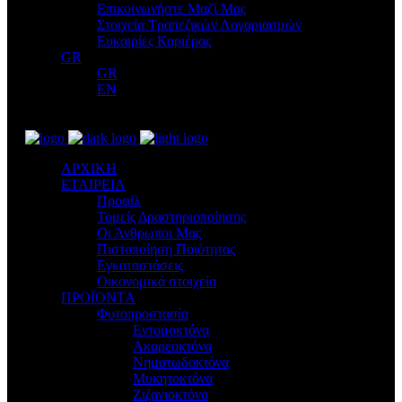
Επικοινωνήστε Μαζί Μας
Στοιχεία Τραπεζικών Λογαριασμών
Ευκαιρίες Καριέρας
GR
GR
EN
ΑΡΧΙΚΗ
ΕΤΑΙΡΕΙΑ
Προφίλ
Τομείς Δραστηριοποίησης
Οι Άνθρωποι Μας
Πιστοποίηση Ποιότητας
Εγκαταστάσεις
Οικονομικά στοιχεία
ΠΡΟΪΟΝΤΑ
Φυτοπροστασία
Εντομοκτόνα
Ακαρεοκτόνα
Νηματωδοκτόνα
Μυκητοκτόνα
Ζιζανιοκτόνα