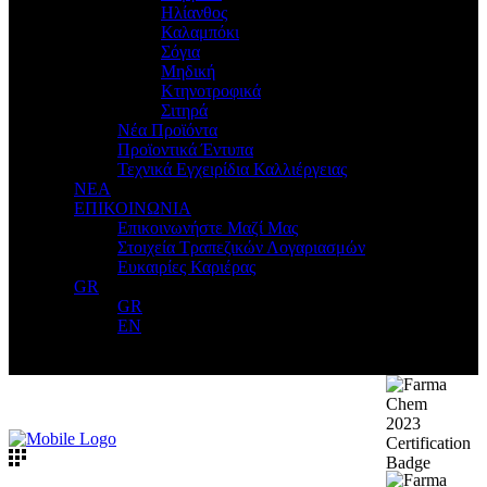
Ηλίανθος
Καλαμπόκι
Σόγια
Μηδική
Κτηνοτροφικά
Σιτηρά
Νέα Προϊόντα
Προϊοντικά Έντυπα
Τεχνικά Εγχειρίδια Καλλιέργειας
ΝΕΑ
ΕΠΙΚΟΙΝΩΝΙΑ
Επικοινωνήστε Μαζί Μας
Στοιχεία Τραπεζικών Λογαριασμών
Ευκαιρίες Καριέρας
GR
GR
EN