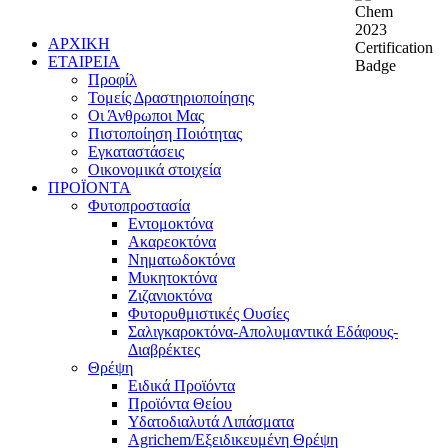
ΑΡΧΙΚΗ
ΕΤΑΙΡΕΙΑ
Προφίλ
Τομείς Δραστηριοποίησης
Οι Άνθρωποι Μας
Πιστοποίηση Ποιότητας
Εγκαταστάσεις
Οικονομικά στοιχεία
ΠΡΟΪΟΝΤΑ
Φυτοπροστασία
Εντομοκτόνα
Ακαρεοκτόνα
Νηματωδοκτόνα
Μυκητοκτόνα
Ζιζανιοκτόνα
Φυτορυθμιστικές Ουσίες
Σαλιγκαροκτόνα-Απολυμαντικά Εδάφους-
Διαβρέκτες
Θρέψη
Ειδικά Προϊόντα
Προϊόντα Θείου
Υδατοδιαλυτά Λιπάσματα
Agrichem/Εξειδικευμένη Θρέψη