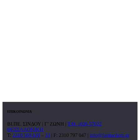
ΕΠΙΚΟΙΝΩΝΙΑ
ΒΙ.ΠΕ. ΣΙΝΔΟΥ | Γ’ ΖΩΝΗ |
Τ.Θ. 1026 57022
ΘΕΣΣΑΛΟΝΙΚΗ
T:
2310 569 630
–
33
| F: 2310 797 047 |
info@farmachem.gr