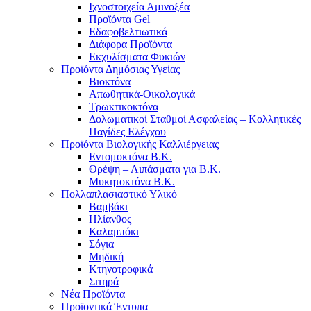
Ιχνοστοιχεία Αμινοξέα
Προϊόντα Gel
Εδαφοβελτιωτικά
Διάφορα Προϊόντα
Εκχυλίσματα Φυκιών
Προϊόντα Δημόσιας Υγείας
Βιοκτόνα
Απωθητικά-Οικολογικά
Τρωκτικοκτόνα
Δολωματικοί Σταθμοί Ασφαλείας – Κολλητικές
Παγίδες Ελέγχου
Προϊόντα Βιολογικής Καλλιέργειας
Εντομοκτόνα Β.Κ.
Θρέψη – Λιπάσματα για Β.Κ.
Μυκητοκτόνα Β.Κ.
Πολλαπλασιαστικό Υλικό
Βαμβάκι
Ηλίανθος
Καλαμπόκι
Σόγια
Μηδική
Κτηνοτροφικά
Σιτηρά
Νέα Προϊόντα
Προϊοντικά Έντυπα