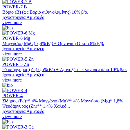
POWER-7 Β
Βόριο (Β) (ως Βόριο αιθανολαμίνης) 10% β/ο.
Ιχνοστοιχεία Αμινοξέα
view more
POWER-6 Mg
Μαγνήσιο (ΜgO) 7,4% β/β + Οργανική Ουσία 8% β/β.
Ιχνοστοιχεία Αμινοξέα
view more
POWER-5 Zn
Ψευδάργυρος (Zn) 6,5% β/ο + Aμινοξέα – Oλιγοπεπτίδια 10% β/ο.
Ιχνοστοιχεία Αμινοξέα
view more
POWER-4
Σίδηρος (Fe)** 4% Μαγγάνιο (Mn)** 4% Μαγνήσιο (Mg)* 1,8%
Ψευδάργυρος (Zn)** 1,4% Χαλκό...
Ιχνοστοιχεία Αμινοξέα
view more