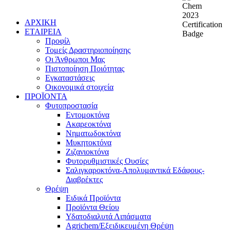
ΑΡΧΙΚΗ
ΕΤΑΙΡΕΙΑ
Προφίλ
Τομείς Δραστηριοποίησης
Οι Άνθρωποι Μας
Πιστοποίηση Ποιότητας
Εγκαταστάσεις
Οικονομικά στοιχεία
ΠΡΟΪΟΝΤΑ
Φυτοπροστασία
Εντομοκτόνα
Ακαρεοκτόνα
Νηματωδοκτόνα
Μυκητοκτόνα
Ζιζανιοκτόνα
Φυτορυθμιστικές Ουσίες
Σαλιγκαροκτόνα-Απολυμαντικά Εδάφους-
Διαβρέκτες
Θρέψη
Ειδικά Προϊόντα
Προϊόντα Θείου
Υδατοδιαλυτά Λιπάσματα
Agrichem/Εξειδικευμένη Θρέψη