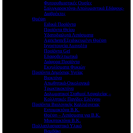
Φυτορυθμιστικές Ουσίες
Σαλιγκαροκτόνα-Απολυμαντικά Εδάφους-
Διαβρέκτες
Θρέψη
Ειδικά Προϊόντα
Προϊόντα Θείου
Υδατοδιαλυτά Λιπάσματα
Agrichem/Εξειδικευμένη Θρέψη
Ιχνοστοιχεία Αμινοξέα
Προϊόντα Gel
Εδαφοβελτιωτικά
Διάφορα Προϊόντα
Εκχυλίσματα Φυκιών
Προϊόντα Δημόσιας Υγείας
Βιοκτόνα
Απωθητικά-Οικολογικά
Τρωκτικοκτόνα
Δολωματικοί Σταθμοί Ασφαλείας –
Κολλητικές Παγίδες Ελέγχου
Προϊόντα Βιολογικής Καλλιέργειας
Εντομοκτόνα Β.Κ.
Θρέψη – Λιπάσματα για Β.Κ.
Μυκητοκτόνα Β.Κ.
Πολλαπλασιαστικό Υλικό
Βαμβάκι