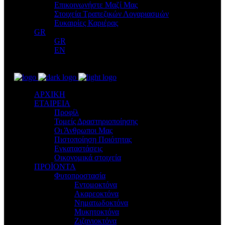
Επικοινωνήστε Μαζί Μας
Στοιχεία Τραπεζικών Λογαριασμών
Ευκαιρίες Καριέρας
GR
GR
EN
ΑΡΧΙΚΗ
ΕΤΑΙΡΕΙΑ
Προφίλ
Τομείς Δραστηριοποίησης
Οι Άνθρωποι Μας
Πιστοποίηση Ποιότητας
Εγκαταστάσεις
Οικονομικά στοιχεία
ΠΡΟΪΟΝΤΑ
Φυτοπροστασία
Εντομοκτόνα
Ακαρεοκτόνα
Νηματωδοκτόνα
Μυκητοκτόνα
Ζιζανιοκτόνα