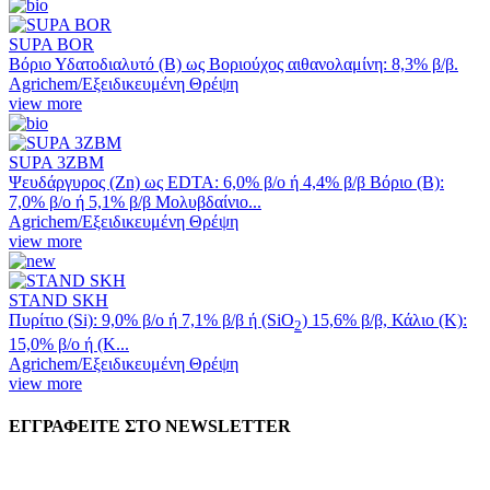
SUPA BOR
Βόριο Υδατοδιαλυτό (Β) ως Βοριούχος αιθανολαμίνη: 8,3% β/β.
Agrichem/Εξειδικευμένη Θρέψη
view more
SUPA 3ZBM
Ψευδάργυρος (Zn) ως EDTA: 6,0% β/ο ή 4,4% β/β Βόριο (Β):
7,0% β/ο ή 5,1% β/β Μολυβδαίνιο...
Agrichem/Εξειδικευμένη Θρέψη
view more
STAND SKH
Πυρίτιο (Si): 9,0% β/ο ή 7,1% β/β ή (SiΟ
) 15,6% β/β, Κάλιο (K):
2
15,0% β/ο ή (Κ...
Agrichem/Εξειδικευμένη Θρέψη
view more
ΕΓΓΡΑΦΕΙΤΕ ΣΤΟ NEWSLETTER
EMAIL