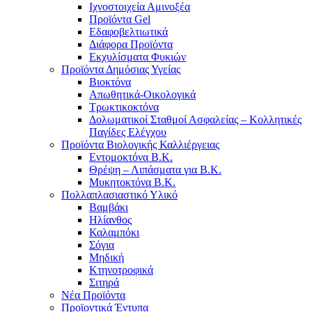
Ιχνοστοιχεία Αμινοξέα
Προϊόντα Gel
Εδαφοβελτιωτικά
Διάφορα Προϊόντα
Εκχυλίσματα Φυκιών
Προϊόντα Δημόσιας Υγείας
Βιοκτόνα
Απωθητικά-Οικολογικά
Τρωκτικοκτόνα
Δολωματικοί Σταθμοί Ασφαλείας – Κολλητικές
Παγίδες Ελέγχου
Προϊόντα Βιολογικής Καλλιέργειας
Εντομοκτόνα Β.Κ.
Θρέψη – Λιπάσματα για Β.Κ.
Μυκητοκτόνα Β.Κ.
Πολλαπλασιαστικό Υλικό
Βαμβάκι
Ηλίανθος
Καλαμπόκι
Σόγια
Μηδική
Κτηνοτροφικά
Σιτηρά
Νέα Προϊόντα
Προϊοντικά Έντυπα