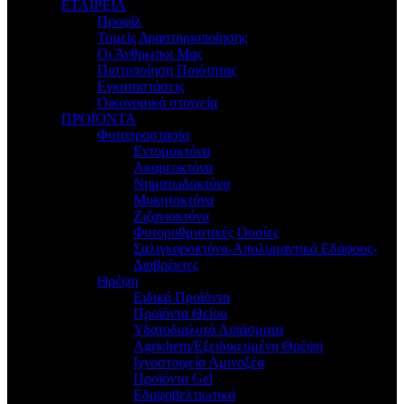
ΕΤΑΙΡΕΙΑ
Προφίλ
Τομείς Δραστηριοποίησης
Οι Άνθρωποι Μας
Πιστοποίηση Ποιότητας
Εγκαταστάσεις
Οικονομικά στοιχεία
ΠΡΟΪΟΝΤΑ
Φυτοπροστασία
Εντομοκτόνα
Ακαρεοκτόνα
Νηματωδοκτόνα
Μυκητοκτόνα
Ζιζανιοκτόνα
Φυτορυθμιστικές Ουσίες
Σαλιγκαροκτόνα-Απολυμαντικά Εδάφους-
Διαβρέκτες
Θρέψη
Ειδικά Προϊόντα
Προϊόντα Θείου
Υδατοδιαλυτά Λιπάσματα
Agrichem/Εξειδικευμένη Θρέψη
Ιχνοστοιχεία Αμινοξέα
Προϊόντα Gel
Εδαφοβελτιωτικά