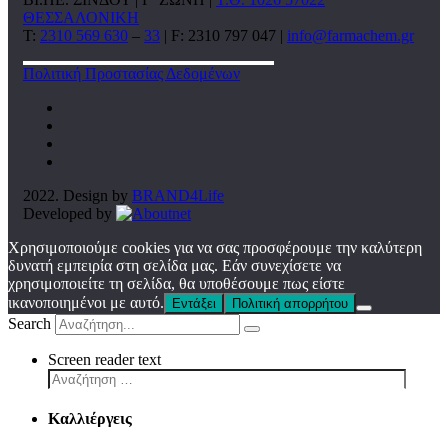
ΘΕΣΣΑΛΟΝΙΚΗ
T:
2310 569 630
–
33
| F: 2310 797 047 |
info@farmachem.gr
Πολιτική Προστασίας Δεδομένων
2022. Design by
BRAND4Life
Developed by
Χρησιμοποιούμε cookies για να σας προσφέρουμε την καλύτερη
δυνατή εμπειρία στη σελίδα μας. Εάν συνεχίσετε να
χρησιμοποιείτε τη σελίδα, θα υποθέσουμε πως είστε
ικανοποιημένοι με αυτό.
Εντάξει
Πολιτική απορρήτου
Search
Screen reader text
Καλλιέργεις