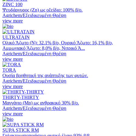
ZINC 100
Ψευδάργυρος (Zn) ως οξείδιο: 100% β/ο.
Agrichem/Εξειδικευμένη Θρέψη
view more
ULTRATAIN
Ολικό Άζωτο (Ν): 32.1% β/ο, Ουρικό Άζωτο: 16,1% β/ο,
Αμμωνιακό Άζωτο: 8,0% β/ο, Νιτρικό Ά...
Agrichem/Εξειδικευμένη Θρέψη
view more
TORA
Ουσία βοηθητική της ανάπτυξης των φυτών.
Agrichem/Εξειδικευμένη Θρέψη
view more
THIRTY-THIRTY
Μαγγάνιο (Mn) ως ανθρακικό 30% β/ο.
Agrichem/Εξειδικευμένη Θρέψη
view more
SUPA STICK RM
Γαλακτοματοποιήσιμο φυτικό έλαιο 93% β/β.