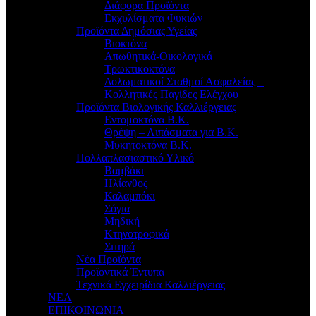
Διάφορα Προϊόντα
Εκχυλίσματα Φυκιών
Προϊόντα Δημόσιας Υγείας
Βιοκτόνα
Απωθητικά-Οικολογικά
Τρωκτικοκτόνα
Δολωματικοί Σταθμοί Ασφαλείας –
Κολλητικές Παγίδες Ελέγχου
Προϊόντα Βιολογικής Καλλιέργειας
Εντομοκτόνα Β.Κ.
Θρέψη – Λιπάσματα για Β.Κ.
Μυκητοκτόνα Β.Κ.
Πολλαπλασιαστικό Υλικό
Βαμβάκι
Ηλίανθος
Καλαμπόκι
Σόγια
Μηδική
Κτηνοτροφικά
Σιτηρά
Νέα Προϊόντα
Προϊοντικά Έντυπα
Τεχνικά Εγχειρίδια Καλλιέργειας
ΝΕΑ
ΕΠΙΚΟΙΝΩΝΙΑ