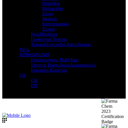
Ηλίανθος
Καλαμπόκι
Σόγια
Μηδική
Κτηνοτροφικά
Σιτηρά
Νέα Προϊόντα
Προϊοντικά Έντυπα
Τεχνικά Εγχειρίδια Καλλιέργειας
ΝΕΑ
ΕΠΙΚΟΙΝΩΝΙΑ
Επικοινωνήστε Μαζί Μας
Στοιχεία Τραπεζικών Λογαριασμών
Ευκαιρίες Καριέρας
GR
GR
EN