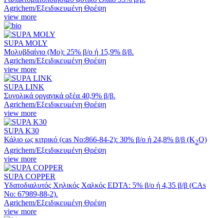
Agrichem/Εξειδικευμένη Θρέψη
view more
SUPA MOLY
Μολυβδαίνιο (Mo): 25% β/ο ή 15,9% β/β.
Agrichem/Εξειδικευμένη Θρέψη
view more
SUPA LINK
Συνολικά οργανικά οξέα 40,9% β/β.
Agrichem/Εξειδικευμένη Θρέψη
view more
SUPA K30
Κάλιο ως κιτρικό (cas No:866-84-2): 30% β/ο ή 24,8% β/β (K
O)
2
Agrichem/Εξειδικευμένη Θρέψη
view more
SUPA COPPER
Υδατοδιαλυτός Xηλικός Xαλκός EDTA: 5% β/ο ή 4,35 β/β (CAs
No: 67989-88-2).
Agrichem/Εξειδικευμένη Θρέψη
view more