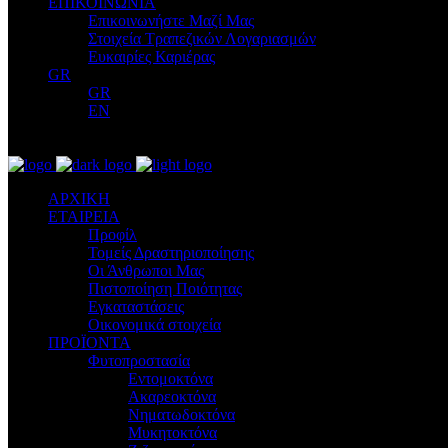
ΕΠΙΚΟΙΝΩΝΙΑ
Επικοινωνήστε Μαζί Μας
Στοιχεία Τραπεζικών Λογαριασμών
Ευκαιρίες Καριέρας
GR
GR
EN
ΑΡΧΙΚΗ
ΕΤΑΙΡΕΙΑ
Προφίλ
Τομείς Δραστηριοποίησης
Οι Άνθρωποι Μας
Πιστοποίηση Ποιότητας
Εγκαταστάσεις
Οικονομικά στοιχεία
ΠΡΟΪΟΝΤΑ
Φυτοπροστασία
Εντομοκτόνα
Ακαρεοκτόνα
Νηματωδοκτόνα
Μυκητοκτόνα