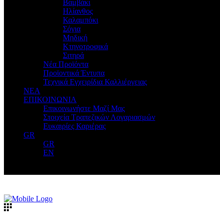
Βαμβάκι
Ηλίανθος
Καλαμπόκι
Σόγια
Μηδική
Κτηνοτροφικά
Σιτηρά
Νέα Προϊόντα
Προϊοντικά Έντυπα
Τεχνικά Εγχειρίδια Καλλιέργειας
ΝΕΑ
ΕΠΙΚΟΙΝΩΝΙΑ
Επικοινωνήστε Μαζί Μας
Στοιχεία Τραπεζικών Λογαριασμών
Ευκαιρίες Καριέρας
GR
GR
EN