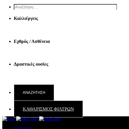
Screen
reader
text
Καλλιέργεις
Εχθρός / Ασθένεια
Δραστικές ουσίες
ΚΑΘΑΡΙΣΜΟΣ ΦΙΛΤΡΩΝ
ΑΡΧΙΚΗ