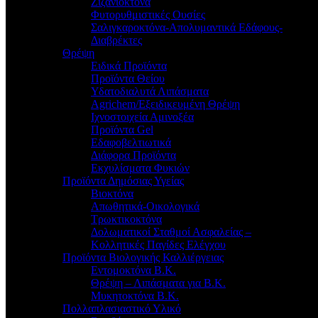
Ζιζανιοκτόνα
Φυτορυθμιστικές Ουσίες
Σαλιγκαροκτόνα-Απολυμαντικά Εδάφους-
Διαβρέκτες
Θρέψη
Ειδικά Προϊόντα
Προϊόντα Θείου
Υδατοδιαλυτά Λιπάσματα
Agrichem/Εξειδικευμένη Θρέψη
Ιχνοστοιχεία Αμινοξέα
Προϊόντα Gel
Εδαφοβελτιωτικά
Διάφορα Προϊόντα
Εκχυλίσματα Φυκιών
Προϊόντα Δημόσιας Υγείας
Βιοκτόνα
Απωθητικά-Οικολογικά
Τρωκτικοκτόνα
Δολωματικοί Σταθμοί Ασφαλείας –
Κολλητικές Παγίδες Ελέγχου
Προϊόντα Βιολογικής Καλλιέργειας
Εντομοκτόνα Β.Κ.
Θρέψη – Λιπάσματα για Β.Κ.
Μυκητοκτόνα Β.Κ.
Πολλαπλασιαστικό Υλικό