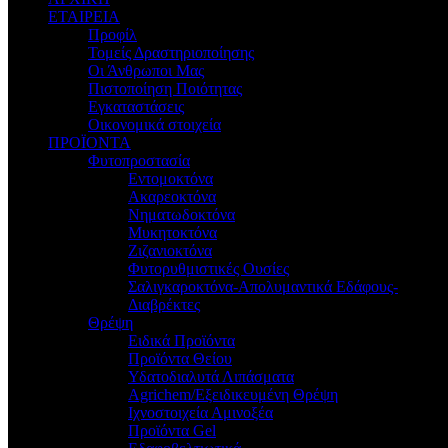
ΕΤΑΙΡΕΙΑ
Προφίλ
Τομείς Δραστηριοποίησης
Οι Άνθρωποι Μας
Πιστοποίηση Ποιότητας
Εγκαταστάσεις
Οικονομικά στοιχεία
ΠΡΟΪΟΝΤΑ
Φυτοπροστασία
Εντομοκτόνα
Ακαρεοκτόνα
Νηματωδοκτόνα
Μυκητοκτόνα
Ζιζανιοκτόνα
Φυτορυθμιστικές Ουσίες
Σαλιγκαροκτόνα-Απολυμαντικά Εδάφους-
Διαβρέκτες
Θρέψη
Ειδικά Προϊόντα
Προϊόντα Θείου
Υδατοδιαλυτά Λιπάσματα
Agrichem/Εξειδικευμένη Θρέψη
Ιχνοστοιχεία Αμινοξέα
Προϊόντα Gel