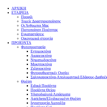
ΑΡΧΙΚΗ
ΕΤΑΙΡΕΙΑ
Προφίλ
Τομείς Δραστηριοποίησης
Οι Άνθρωποι Μας
Πιστοποίηση Ποιότητας
Εγκαταστάσεις
Οικονομικά στοιχεία
ΠΡΟΪΟΝΤΑ
Φυτοπροστασία
Εντομοκτόνα
Ακαρεοκτόνα
Νηματωδοκτόνα
Μυκητοκτόνα
Ζιζανιοκτόνα
Φυτορυθμιστικές Ουσίες
Σαλιγκαροκτόνα-Απολυμαντικά Εδάφους-Διαβρέκ
Θρέψη
Ειδικά Προϊόντα
Προϊόντα Θείου
Υδατοδιαλυτά Λιπάσματα
Agrichem/Εξειδικευμένη Θρέψη
Ιχνοστοιχεία Αμινοξέα