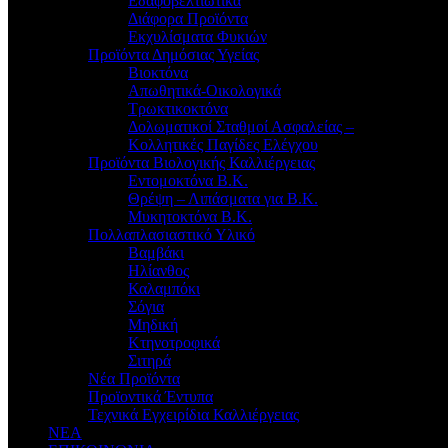
Εδαφοβελτιωτικά
Διάφορα Προϊόντα
Εκχυλίσματα Φυκιών
Προϊόντα Δημόσιας Υγείας
Βιοκτόνα
Απωθητικά-Οικολογικά
Τρωκτικοκτόνα
Δολωματικοί Σταθμοί Ασφαλείας –
Κολλητικές Παγίδες Ελέγχου
Προϊόντα Βιολογικής Καλλιέργειας
Εντομοκτόνα Β.Κ.
Θρέψη – Λιπάσματα για Β.Κ.
Μυκητοκτόνα Β.Κ.
Πολλαπλασιαστικό Υλικό
Βαμβάκι
Ηλίανθος
Καλαμπόκι
Σόγια
Μηδική
Κτηνοτροφικά
Σιτηρά
Νέα Προϊόντα
Προϊοντικά Έντυπα
Τεχνικά Εγχειρίδια Καλλιέργειας
ΝΕΑ