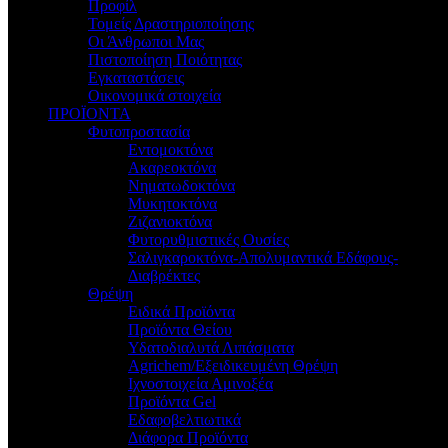
Προφίλ
Τομείς Δραστηριοποίησης
Οι Άνθρωποι Μας
Πιστοποίηση Ποιότητας
Εγκαταστάσεις
Οικονομικά στοιχεία
ΠΡΟΪΟΝΤΑ
Φυτοπροστασία
Εντομοκτόνα
Ακαρεοκτόνα
Νηματωδοκτόνα
Μυκητοκτόνα
Ζιζανιοκτόνα
Φυτορυθμιστικές Ουσίες
Σαλιγκαροκτόνα-Απολυμαντικά Εδάφους-
Διαβρέκτες
Θρέψη
Ειδικά Προϊόντα
Προϊόντα Θείου
Υδατοδιαλυτά Λιπάσματα
Agrichem/Εξειδικευμένη Θρέψη
Ιχνοστοιχεία Αμινοξέα
Προϊόντα Gel
Εδαφοβελτιωτικά
Διάφορα Προϊόντα