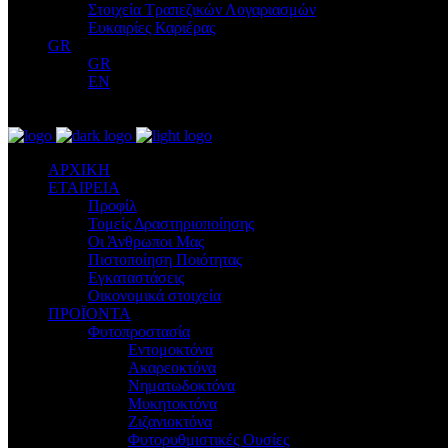
Στοιχεία Τραπεζικών Λογαριασμών
Ευκαιρίες Καριέρας
GR
GR
EN
ΑΡΧΙΚΗ
ΕΤΑΙΡΕΙΑ
Προφίλ
Τομείς Δραστηριοποίησης
Οι Άνθρωποι Μας
Πιστοποίηση Ποιότητας
Εγκαταστάσεις
Οικονομικά στοιχεία
ΠΡΟΪΟΝΤΑ
Φυτοπροστασία
Εντομοκτόνα
Ακαρεοκτόνα
Νηματωδοκτόνα
Μυκητοκτόνα
Ζιζανιοκτόνα
Φυτορυθμιστικές Ουσίες