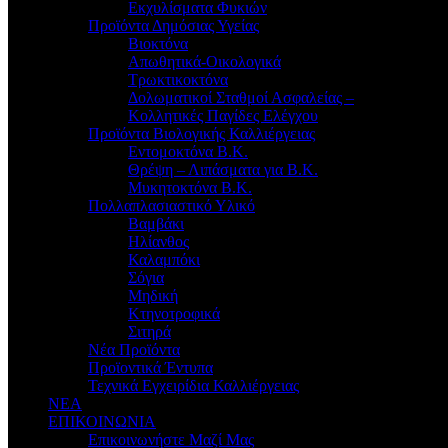
Εκχυλίσματα Φυκιών
Προϊόντα Δημόσιας Υγείας
Βιοκτόνα
Απωθητικά-Οικολογικά
Τρωκτικοκτόνα
Δολωματικοί Σταθμοί Ασφαλείας –
Κολλητικές Παγίδες Ελέγχου
Προϊόντα Βιολογικής Καλλιέργειας
Εντομοκτόνα Β.Κ.
Θρέψη – Λιπάσματα για Β.Κ.
Μυκητοκτόνα Β.Κ.
Πολλαπλασιαστικό Υλικό
Βαμβάκι
Ηλίανθος
Καλαμπόκι
Σόγια
Μηδική
Κτηνοτροφικά
Σιτηρά
Νέα Προϊόντα
Προϊοντικά Έντυπα
Τεχνικά Εγχειρίδια Καλλιέργειας
ΝΕΑ
ΕΠΙΚΟΙΝΩΝΙΑ
Επικοινωνήστε Μαζί Μας