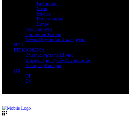
Καλαμπόκι
Σόγια
Μηδική
Κτηνοτροφικά
Σιτηρά
Νέα Προϊόντα
Προϊοντικά Έντυπα
Τεχνικά Εγχειρίδια Καλλιέργειας
ΝΕΑ
ΕΠΙΚΟΙΝΩΝΙΑ
Επικοινωνήστε Μαζί Μας
Στοιχεία Τραπεζικών Λογαριασμών
Ευκαιρίες Καριέρας
GR
GR
EN