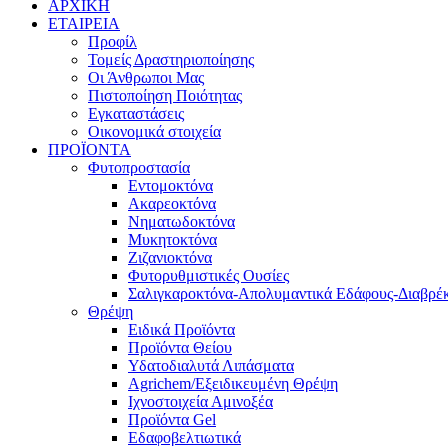
ΑΡΧΙΚΗ
ΕΤΑΙΡΕΙΑ
Προφίλ
Τομείς Δραστηριοποίησης
Οι Άνθρωποι Μας
Πιστοποίηση Ποιότητας
Εγκαταστάσεις
Οικονομικά στοιχεία
ΠΡΟΪΟΝΤΑ
Φυτοπροστασία
Εντομοκτόνα
Ακαρεοκτόνα
Νηματωδοκτόνα
Μυκητοκτόνα
Ζιζανιοκτόνα
Φυτορυθμιστικές Ουσίες
Σαλιγκαροκτόνα-Απολυμαντικά Εδάφους-Διαβρέκ
Θρέψη
Ειδικά Προϊόντα
Προϊόντα Θείου
Υδατοδιαλυτά Λιπάσματα
Agrichem/Εξειδικευμένη Θρέψη
Ιχνοστοιχεία Αμινοξέα
Προϊόντα Gel
Εδαφοβελτιωτικά