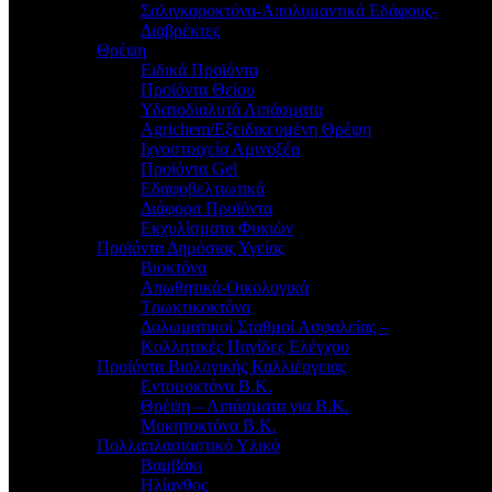
Σαλιγκαροκτόνα-Απολυμαντικά Εδάφους-
Διαβρέκτες
Θρέψη
Ειδικά Προϊόντα
Προϊόντα Θείου
Υδατοδιαλυτά Λιπάσματα
Agrichem/Εξειδικευμένη Θρέψη
Ιχνοστοιχεία Αμινοξέα
Προϊόντα Gel
Εδαφοβελτιωτικά
Διάφορα Προϊόντα
Εκχυλίσματα Φυκιών
Προϊόντα Δημόσιας Υγείας
Βιοκτόνα
Απωθητικά-Οικολογικά
Τρωκτικοκτόνα
Δολωματικοί Σταθμοί Ασφαλείας –
Κολλητικές Παγίδες Ελέγχου
Προϊόντα Βιολογικής Καλλιέργειας
Εντομοκτόνα Β.Κ.
Θρέψη – Λιπάσματα για Β.Κ.
Μυκητοκτόνα Β.Κ.
Πολλαπλασιαστικό Υλικό
Βαμβάκι
Ηλίανθος