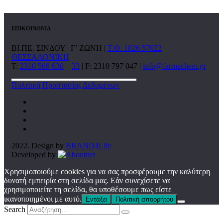
ΕΠΙΚΟΙΝΩΝΙΑ
ΒΙ.ΠΕ. ΣΙΝΔΟΥ | Γ’ ΖΩΝΗ |
Τ.Θ. 1026 57022
ΘΕΣΣΑΛΟΝΙΚΗ
T:
2310 569 630
–
33
| F: 2310 797 047 |
info@farmachem.gr
Πολιτική Προστασίας Δεδομένων
2022. Design by
BRAND4Life
Developed by
Χρησιμοποιούμε cookies για να σας προσφέρουμε την καλύτερη
δυνατή εμπειρία στη σελίδα μας. Εάν συνεχίσετε να
χρησιμοποιείτε τη σελίδα, θα υποθέσουμε πως είστε
ικανοποιημένοι με αυτό.
Εντάξει
Πολιτική απορρήτου
Search