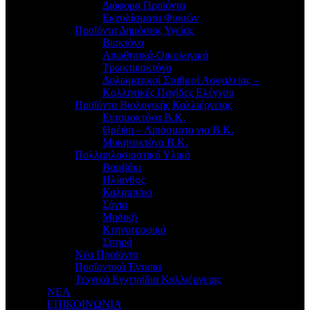
Διάφορα Προϊόντα
Εκχυλίσματα Φυκιών
Προϊόντα Δημόσιας Υγείας
Βιοκτόνα
Απωθητικά-Οικολογικά
Τρωκτικοκτόνα
Δολωματικοί Σταθμοί Ασφαλείας –
Κολλητικές Παγίδες Ελέγχου
Προϊόντα Βιολογικής Καλλιέργειας
Εντομοκτόνα Β.Κ.
Θρέψη – Λιπάσματα για Β.Κ.
Μυκητοκτόνα Β.Κ.
Πολλαπλασιαστικό Υλικό
Βαμβάκι
Ηλίανθος
Καλαμπόκι
Σόγια
Μηδική
Κτηνοτροφικά
Σιτηρά
Νέα Προϊόντα
Προϊοντικά Έντυπα
Τεχνικά Εγχειρίδια Καλλιέργειας
ΝΕΑ
ΕΠΙΚΟΙΝΩΝΙΑ