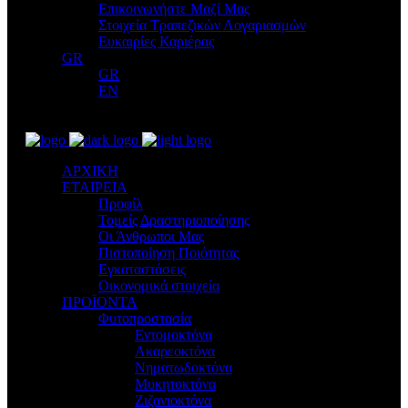
Επικοινωνήστε Μαζί Μας
Στοιχεία Τραπεζικών Λογαριασμών
Ευκαιρίες Καριέρας
GR
GR
EN
ΑΡΧΙΚΗ
ΕΤΑΙΡΕΙΑ
Προφίλ
Τομείς Δραστηριοποίησης
Οι Άνθρωποι Μας
Πιστοποίηση Ποιότητας
Εγκαταστάσεις
Οικονομικά στοιχεία
ΠΡΟΪΟΝΤΑ
Φυτοπροστασία
Εντομοκτόνα
Ακαρεοκτόνα
Νηματωδοκτόνα
Μυκητοκτόνα
Ζιζανιοκτόνα