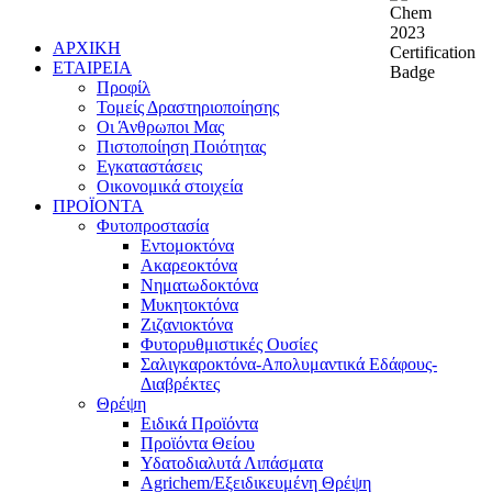
ΑΡΧΙΚΗ
ΕΤΑΙΡΕΙΑ
Προφίλ
Τομείς Δραστηριοποίησης
Οι Άνθρωποι Μας
Πιστοποίηση Ποιότητας
Εγκαταστάσεις
Οικονομικά στοιχεία
ΠΡΟΪΟΝΤΑ
Φυτοπροστασία
Εντομοκτόνα
Ακαρεοκτόνα
Νηματωδοκτόνα
Μυκητοκτόνα
Ζιζανιοκτόνα
Φυτορυθμιστικές Ουσίες
Σαλιγκαροκτόνα-Απολυμαντικά Εδάφους-
Διαβρέκτες
Θρέψη
Ειδικά Προϊόντα
Προϊόντα Θείου
Υδατοδιαλυτά Λιπάσματα
Agrichem/Εξειδικευμένη Θρέψη