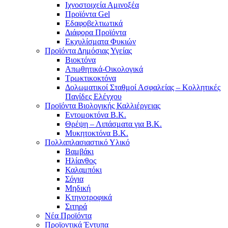
Ιχνοστοιχεία Αμινοξέα
Προϊόντα Gel
Εδαφοβελτιωτικά
Διάφορα Προϊόντα
Εκχυλίσματα Φυκιών
Προϊόντα Δημόσιας Υγείας
Βιοκτόνα
Απωθητικά-Οικολογικά
Τρωκτικοκτόνα
Δολωματικοί Σταθμοί Ασφαλείας – Κολλητικές
Παγίδες Ελέγχου
Προϊόντα Βιολογικής Καλλιέργειας
Εντομοκτόνα Β.Κ.
Θρέψη – Λιπάσματα για Β.Κ.
Μυκητοκτόνα Β.Κ.
Πολλαπλασιαστικό Υλικό
Βαμβάκι
Ηλίανθος
Καλαμπόκι
Σόγια
Μηδική
Κτηνοτροφικά
Σιτηρά
Νέα Προϊόντα
Προϊοντικά Έντυπα