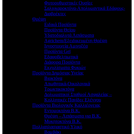
Φυτορυθμιστικές Ουσίες
Σαλιγκαροκτόνα-Απολυμαντικά Εδάφους-
Διαβρέκτες
Θρέψη
Ειδικά Προϊόντα
Προϊόντα Θείου
Υδατοδιαλυτά Λιπάσματα
Agrichem/Εξειδικευμένη Θρέψη
Ιχνοστοιχεία Αμινοξέα
Προϊόντα Gel
Εδαφοβελτιωτικά
Διάφορα Προϊόντα
Εκχυλίσματα Φυκιών
Προϊόντα Δημόσιας Υγείας
Βιοκτόνα
Απωθητικά-Οικολογικά
Τρωκτικοκτόνα
Δολωματικοί Σταθμοί Ασφαλείας –
Κολλητικές Παγίδες Ελέγχου
Προϊόντα Βιολογικής Καλλιέργειας
Εντομοκτόνα Β.Κ.
Θρέψη – Λιπάσματα για Β.Κ.
Μυκητοκτόνα Β.Κ.
Πολλαπλασιαστικό Υλικό
Βαμβάκι