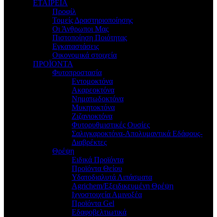
ΕΤΑΙΡΕΙΑ
Προφίλ
Τομείς Δραστηριοποίησης
Οι Άνθρωποι Μας
Πιστοποίηση Ποιότητας
Εγκαταστάσεις
Οικονομικά στοιχεία
ΠΡΟΪΟΝΤΑ
Φυτοπροστασία
Εντομοκτόνα
Ακαρεοκτόνα
Νηματωδοκτόνα
Μυκητοκτόνα
Ζιζανιοκτόνα
Φυτορυθμιστικές Ουσίες
Σαλιγκαροκτόνα-Απολυμαντικά Εδάφους-
Διαβρέκτες
Θρέψη
Ειδικά Προϊόντα
Προϊόντα Θείου
Υδατοδιαλυτά Λιπάσματα
Agrichem/Εξειδικευμένη Θρέψη
Ιχνοστοιχεία Αμινοξέα
Προϊόντα Gel
Εδαφοβελτιωτικά