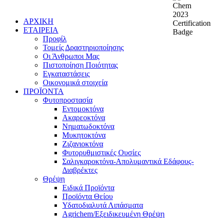
ΑΡΧΙΚΗ
ΕΤΑΙΡΕΙΑ
Προφίλ
Τομείς Δραστηριοποίησης
Οι Άνθρωποι Μας
Πιστοποίηση Ποιότητας
Εγκαταστάσεις
Οικονομικά στοιχεία
ΠΡΟΪΟΝΤΑ
Φυτοπροστασία
Εντομοκτόνα
Ακαρεοκτόνα
Νηματωδοκτόνα
Μυκητοκτόνα
Ζιζανιοκτόνα
Φυτορυθμιστικές Ουσίες
Σαλιγκαροκτόνα-Απολυμαντικά Εδάφους-
Διαβρέκτες
Θρέψη
Ειδικά Προϊόντα
Προϊόντα Θείου
Υδατοδιαλυτά Λιπάσματα
Agrichem/Εξειδικευμένη Θρέψη