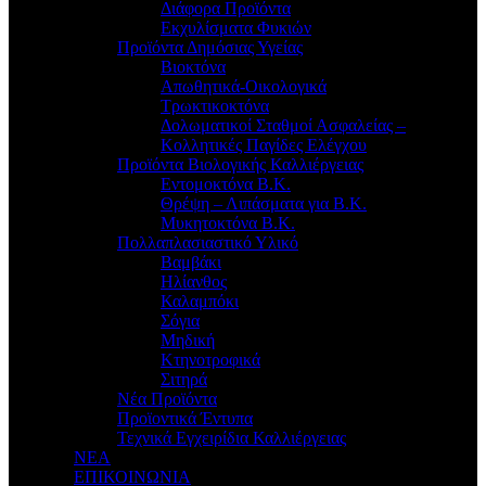
Διάφορα Προϊόντα
Εκχυλίσματα Φυκιών
Προϊόντα Δημόσιας Υγείας
Βιοκτόνα
Απωθητικά-Οικολογικά
Τρωκτικοκτόνα
Δολωματικοί Σταθμοί Ασφαλείας –
Κολλητικές Παγίδες Ελέγχου
Προϊόντα Βιολογικής Καλλιέργειας
Εντομοκτόνα Β.Κ.
Θρέψη – Λιπάσματα για Β.Κ.
Μυκητοκτόνα Β.Κ.
Πολλαπλασιαστικό Υλικό
Βαμβάκι
Ηλίανθος
Καλαμπόκι
Σόγια
Μηδική
Κτηνοτροφικά
Σιτηρά
Νέα Προϊόντα
Προϊοντικά Έντυπα
Τεχνικά Εγχειρίδια Καλλιέργειας
ΝΕΑ
ΕΠΙΚΟΙΝΩΝΙΑ