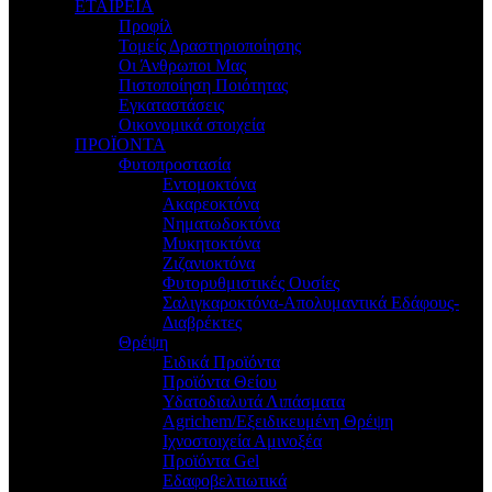
ΕΤΑΙΡΕΙΑ
Προφίλ
Τομείς Δραστηριοποίησης
Οι Άνθρωποι Μας
Πιστοποίηση Ποιότητας
Εγκαταστάσεις
Οικονομικά στοιχεία
ΠΡΟΪΟΝΤΑ
Φυτοπροστασία
Εντομοκτόνα
Ακαρεοκτόνα
Νηματωδοκτόνα
Μυκητοκτόνα
Ζιζανιοκτόνα
Φυτορυθμιστικές Ουσίες
Σαλιγκαροκτόνα-Απολυμαντικά Εδάφους-
Διαβρέκτες
Θρέψη
Ειδικά Προϊόντα
Προϊόντα Θείου
Υδατοδιαλυτά Λιπάσματα
Agrichem/Εξειδικευμένη Θρέψη
Ιχνοστοιχεία Αμινοξέα
Προϊόντα Gel
Εδαφοβελτιωτικά